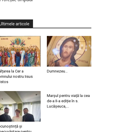
Ultimele articole
ălțarea la Cer a
Dumnezeu…
mnului nostru Iisus
istos
Marșul pentru viață la cea
de-a II-a ediție în s.
Lucășeuca,...
cunoștință și
necuvântare pentru