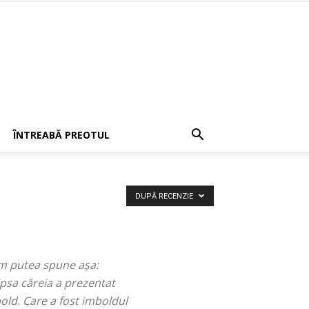
ÎNTREABĂ PREOTUL
DUPĂ RECENZIE
 am putea spune așa:
lipsa căreia a prezentat
bold. Care a fost imboldul