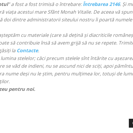
otul
” a fost a fost trimisă o întrebare:
Întrebarea 2146
. Și m
ră viața acestui mare Sfânt Monah Vitalie. De aceea vă sp
ă doi dintre administratorii siteului nostru îi poartă numele
teptăm cu materiale (care să dețină și diacriticile românești –
ate să contribuie însă să avem grijă să nu se repete. Trimite
ăsiți la
Contacte
.
 lumina stelelor; căci precum stelele sînt întărite cu aşezare
re se văd de indieni, nu se ascund nici de sciţi, apoi pămîntu
rora nume deşi nu le ştim, pentru mulţimea lor, totuşi de lu
ilor.
zeu pentru noi.