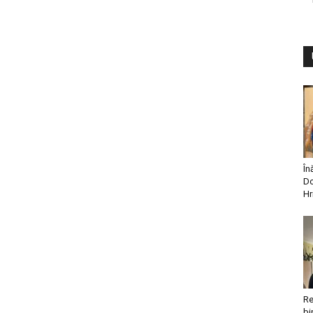
În
Do
Hr
Re
bi