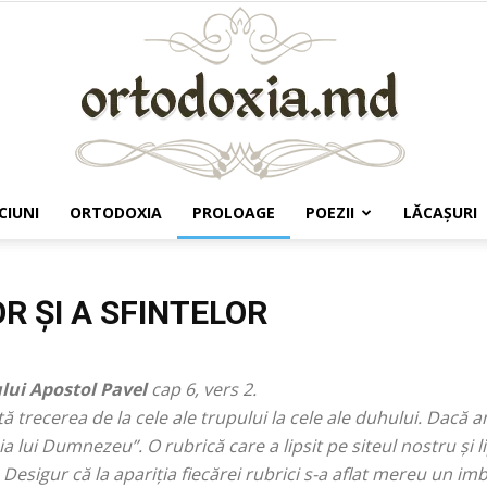
CIUNI
ORTODOXIA
PROLOAGE
POEZII
LĂCAŞURI
Ortodoxia.md
R ȘI A SFINTELOR
ului Apostol Pavel
cap 6, vers 2.
ntă trecerea de la cele ale trupului la cele ale duhului. Dacă
ia lui Dumnezeu”. O rubrică care a lipsit pe siteul nostru și 
Desigur că la apariția fiecărei rubrici s-a aflat mereu un im