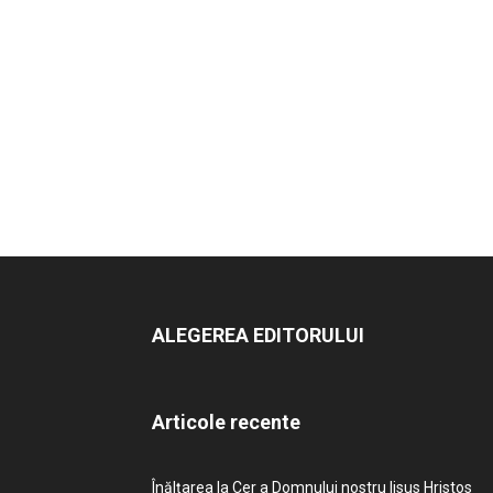
ALEGEREA EDITORULUI
Articole recente
Înălțarea la Cer a Domnului nostru Iisus Hristos