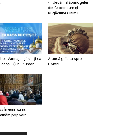
in
vindecării slăbănogului
din Capernaum și
Rugăciunea inimii
heu Vameșul și sfințirea
Aruncă grija ta spre
 casă… Și nu numai!
Domnul…
ua Învierii, să ne
minăm popoare…