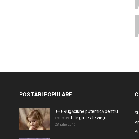
POSTĂRI POPULARE
C
+++ Rugăciune puternică pentru
St
momentele grele ale vieţii
Ar
28 iulie 2010
Ar