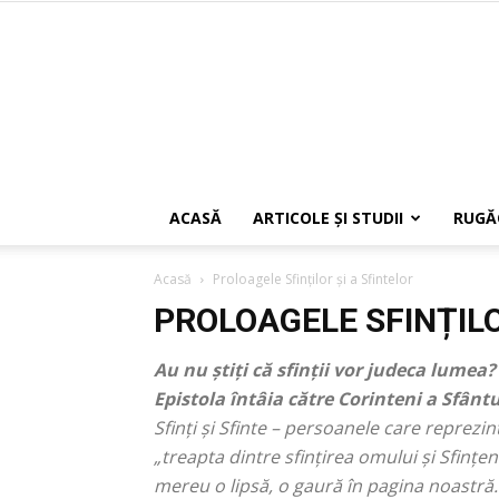
ACASĂ
ARTICOLE ŞI STUDII
RUGĂ
Acasă
Proloagele Sfinților și a Sfintelor
PROLOAGELE SFINȚILO
Au nu ştiţi că sfinţii vor judeca lumea?
Epistola întâia către Corinteni a Sfânt
Sfinți și Sfinte – persoanele care reprezi
„treapta dintre sfințirea omului și Sfințen
mereu o lipsă, o gaură în pagina noastră. 