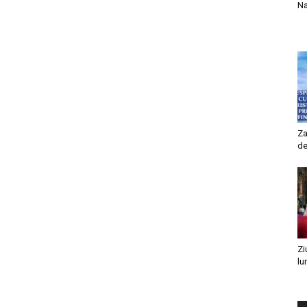
Na
Za
de
Zi
lu