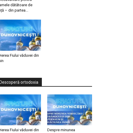
mele dătătoare de
ață – din partea...
vierea Fiului văduvei din
in
Descoperă ortodoxia
vierea Fiului văduvei din
Despre minunea