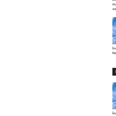
ma
vi
În
Na
În