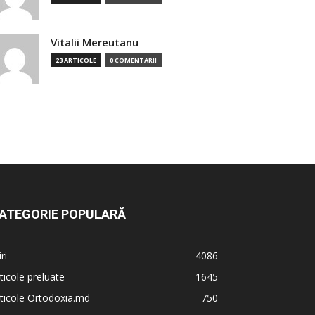
Vitalii Mereutanu
23 ARTICOLE
0 COMENTARII
ATEGORIE POPULARĂ
iri
4086
ticole preluate
1645
ticole Ortodoxia.md
750