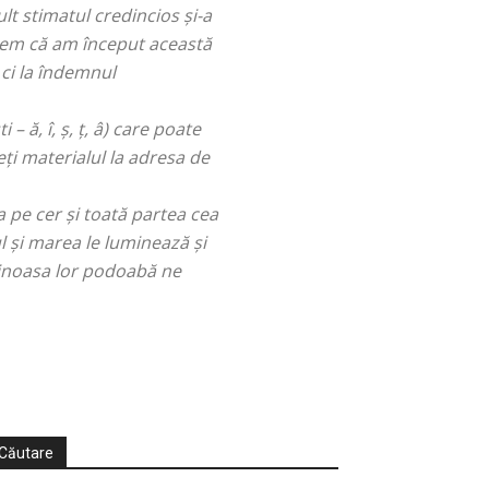
ult stimatul credincios și-a
unem că am început această
 ci la îndemnul
 ă, î, ș, ț, â) care poate
ți materialul la adresa de
a pe cer şi toată partea cea
l şi marea le luminează şi
minoasa lor podoabă ne
Căutare