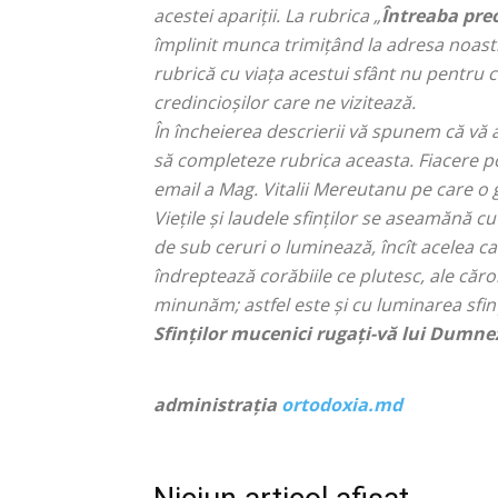
acestei apariții. La rubrica „
Întreaba pre
împlinit munca trimițând la adresa noast
rubrică cu viața acestui sfânt nu pentru c
credincioșilor care ne vizitează.
În încheierea descrierii vă spunem că vă aș
să completeze rubrica aceasta. Fiacere po
email a Mag. Vitalii Mereutanu pe care o g
Vieţile şi laudele sfinţilor se aseamănă cu
de sub ceruri o luminează, încît acelea ca
îndreptează corăbiile ce plutesc, ale că
minunăm; astfel este şi cu luminarea sfinţ
Sfinților mucenici rugați-vă lui Dumne
administrația
ortodoxia.md