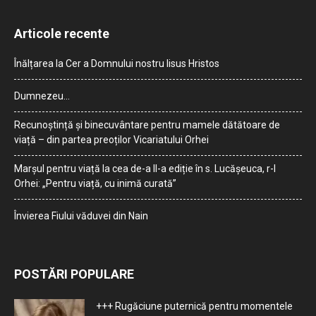
Articole recente
Înălțarea la Cer a Domnului nostru Iisus Hristos
Dumnezeu…
Recunoștință și binecuvântare pentru mamele dătătoare de
viață – din partea preoților Vicariatului Orhei
Marșul pentru viață la cea de-a II-a ediție în s. Lucășeuca, r-l
Orhei: „Pentru viață, cu inimă curată”
Învierea Fiului văduvei din Nain
POSTĂRI POPULARE
+++ Rugăciune puternică pentru momentele