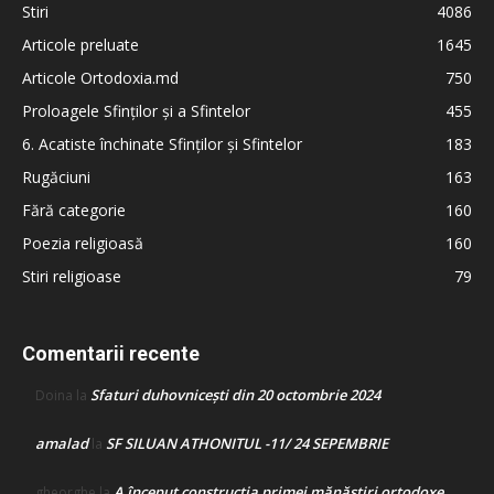
Stiri
4086
Articole preluate
1645
Articole Ortodoxia.md
750
Proloagele Sfinților și a Sfintelor
455
6. Acatiste închinate Sfinților și Sfintelor
183
Rugăciuni
163
Fără categorie
160
Poezia religioasă
160
Stiri religioase
79
Comentarii recente
Sfaturi duhovnicești din 20 octombrie 2024
Doina
la
amalad
SF SILUAN ATHONITUL -11/ 24 SEPEMBRIE
la
A început construcţia primei mănăstiri ortodoxe
gheorghe
la