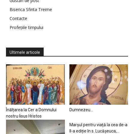
Gustări de post
Biserica Sfinta Treime
Contacte
Profețiile timpului
Ultimele articole
Înălțarea la Cer a Domnului
Dumnezeu…
nostru Iisus Hristos
Marșul pentru viață la cea de-a
II-a ediție în s. Lucășeuca,...