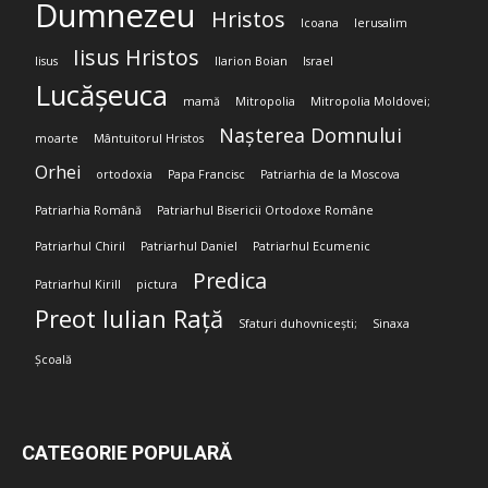
Dumnezeu
Hristos
Icoana
Ierusalim
Iisus Hristos
Iisus
Ilarion Boian
Israel
Lucășeuca
mamă
Mitropolia
Mitropolia Moldovei;
Nașterea Domnului
moarte
Mântuitorul Hristos
Orhei
ortodoxia
Papa Francisc
Patriarhia de la Moscova
Patriarhia Română
Patriarhul Bisericii Ortodoxe Române
Patriarhul Chiril
Patriarhul Daniel
Patriarhul Ecumenic
Predica
Patriarhul Kirill
pictura
Preot Iulian Rață
Sfaturi duhovnicești;
Sinaxa
Școală
CATEGORIE POPULARĂ