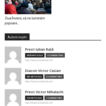
Ziua Învierii, să ne luminăm
popoare…
Autorii noștri
Preot Iulian Raţă
3878 ARTICOLE
6 COMENTARII
http://www.ortodoxia.md
Diacon Victor Casian
581 ARTICOLE
5 COMENTARII
http://www.ortodoxia.md
Preot Victor Mihalachi
210 ARTICOLE
1 COMENTARII
http://www.ortodoxia.md