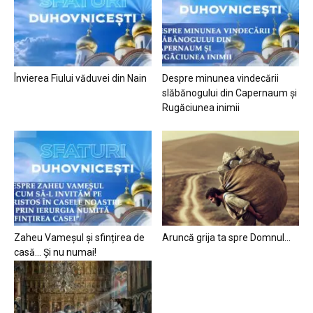
Învierea Fiului văduvei din Nain
Despre minunea vindecării
slăbănogului din Capernaum și
Rugăciunea inimii
Zaheu Vameșul și sfințirea de
Aruncă grija ta spre Domnul…
casă… Și nu numai!