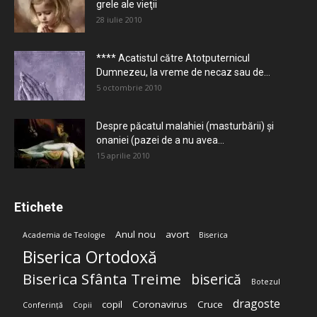
grele ale vieţii
28 iulie 2010
**** Acatistul către Atotputernicul
Dumnezeu, la vreme de necaz sau de...
5 octombrie 2010
Despre păcatul malahiei (masturbării) şi
onaniei (pazei de a nu avea...
15 aprilie 2010
Etichete
Anul nou
avort
Academia de Teologie
Biserica
Biserica Ortodoxă
Biserica Sfânta Treime
biserică
Botezul
dragoste
copil
Coronavirus
Cruce
Conferință
Copii