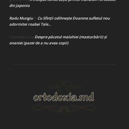
din Japonia
Radu Mungiu
Cu Sfinții odihnește Doamne sufletul nou
la
adormitei roabei Tale…
Despre păcatul malahiei (masturbării) şi
Crina Marina
la
onaniei (pazei de a nu avea copii)