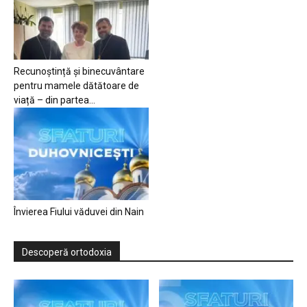
Recunoștință și binecuvântare
pentru mamele dătătoare de
viață – din partea...
Învierea Fiului văduvei din Nain
Descoperă ortodoxia