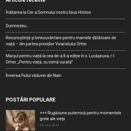
Înălțarea la Cer a Domnului nostru Iisus Hristos
Dumnezeu…
Recunoștință și binecuvântare pentru mamele dătătoare de
viață – din partea preoților Vicariatului Orhei
Marșul pentru viață la cea de-a II-a ediție în s. Lucășeuca, r-l
Orhei: „Pentru viață, cu inimă curată”
Învierea Fiului văduvei din Nain
POSTĂRI POPULARE
+++ Rugăciune puternică pentru momentele
grele ale vieţii
28 iulie 2010