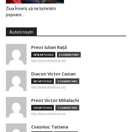
Ziua Învierii, să ne luminăm
popoare…
Autorii noștri
Preot Iulian Raţă
3878 ARTICOLE
6 COMENTARII
http://www.ortodoxia.md
Diacon Victor Casian
581 ARTICOLE
5 COMENTARII
http://www.ortodoxia.md
Preot Victor Mihalachi
210 ARTICOLE
1 COMENTARII
http://www.ortodoxia.md
Cvasniuc Tatiana