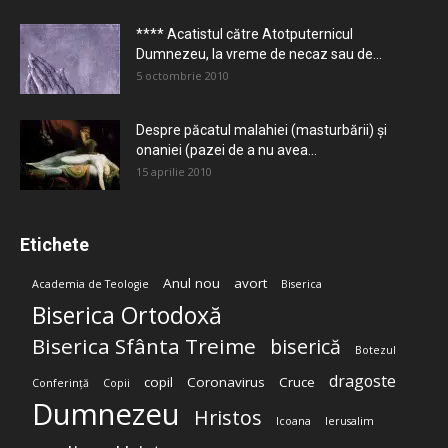
**** Acatistul către Atotputernicul
Dumnezeu, la vreme de necaz sau de...
5 octombrie 2010
Despre păcatul malahiei (masturbării) şi
onaniei (pazei de a nu avea...
15 aprilie 2010
Etichete
Anul nou
avort
Academia de Teologie
Biserica
Biserica Ortodoxă
Biserica Sfânta Treime
biserică
Botezul
dragoste
copil
Coronavirus
Cruce
Conferință
Copii
Dumnezeu
Hristos
Icoana
Ierusalim