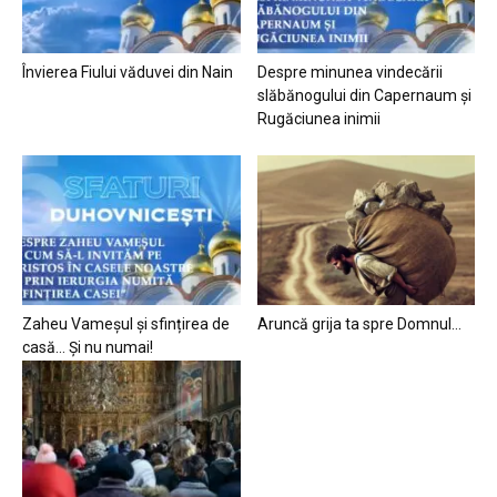
Învierea Fiului văduvei din Nain
Despre minunea vindecării
slăbănogului din Capernaum și
Rugăciunea inimii
Zaheu Vameșul și sfințirea de
Aruncă grija ta spre Domnul…
casă… Și nu numai!