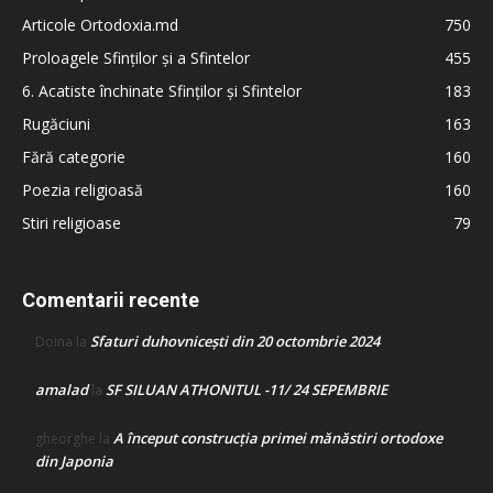
Articole Ortodoxia.md
750
Proloagele Sfinților și a Sfintelor
455
6. Acatiste închinate Sfinților și Sfintelor
183
Rugăciuni
163
Fără categorie
160
Poezia religioasă
160
Stiri religioase
79
Comentarii recente
Sfaturi duhovnicești din 20 octombrie 2024
Doina
la
amalad
SF SILUAN ATHONITUL -11/ 24 SEPEMBRIE
la
A început construcţia primei mănăstiri ortodoxe
gheorghe
la
din Japonia