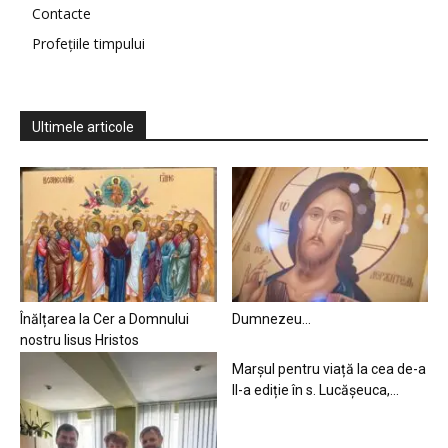
Contacte
Profețiile timpului
Ultimele articole
Înălțarea la Cer a Domnului
Dumnezeu…
nostru Iisus Hristos
Marșul pentru viață la cea de-a
II-a ediție în s. Lucășeuca,...