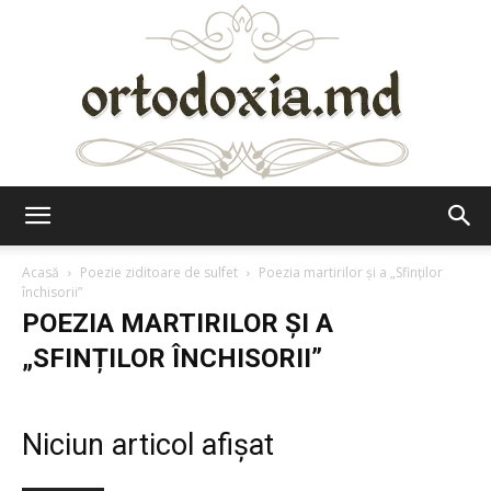
Ortodoxia.md
Acasă
Poezie ziditoare de sulfet
Poezia martirilor și a „Sfinților
închisorii”
POEZIA MARTIRILOR ȘI A
„SFINȚILOR ÎNCHISORII”
Niciun articol afișat