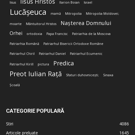
Iisus Hristos
Iisus
Ilarion Boian
Israel
Lucășeuca
mamă
Mitropolia
Mitropolia Moldovei;
Nașterea Domnului
moarte
Mântuitorul Hristos
Orhei
ortodoxia
Papa Francisc
Patriarhia de la Moscova
Patriarhia Română
Patriarhul Bisericii Ortodoxe Române
Patriarhul Chiril
Patriarhul Daniel
Patriarhul Ecumenic
Predica
Patriarhul Kirill
pictura
Preot Iulian Rață
Sfaturi duhovnicești;
Sinaxa
Școală
CATEGORIE POPULARĂ
Stiri
4086
Articole preluate
1645