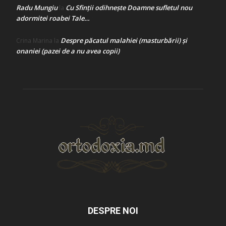
Radu Mungiu
Cu Sfinții odihnește Doamne sufletul nou
la
adormitei roabei Tale…
Despre păcatul malahiei (masturbării) şi
Crina Marina
la
onaniei (pazei de a nu avea copii)
DESPRE NOI