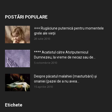
POSTĂRI POPULARE
+++ Rugăciune puternică pentru momentele
grele ale vieţii
28 iulie 2010
**** Acatistul către Atotputernicul
Dumnezeu, la vreme de necaz sau de...
5 octombrie 2010
Despre păcatul malahiei (masturbării) şi
onaniei (pazei de a nu avea...
15 aprilie 2010
Etichete