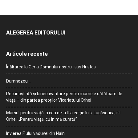
ALEGEREA EDITORULUI
Articole recente
Înălțarea la Cer a Domnului nostru Iisus Hristos
Dumnezeu…
Recunoștință și binecuvântare pentru mamele dătătoare de
viață – din partea preoților Vicariatului Orhei
Marșul pentru viață la cea de-a II-a ediție în s. Lucășeuca, r-l
Orhei: „Pentru viață, cu inimă curată”
Învierea Fiului văduvei din Nain