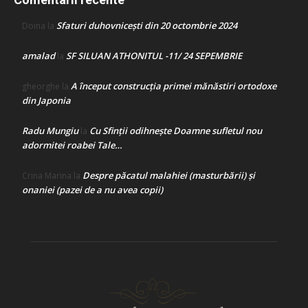
Sfaturi duhovnicești din 20 octombrie 2024
Doina
la
amalad
SF SILUAN ATHONITUL -11/ 24 SEPEMBRIE
la
A început construcţia primei mănăstiri ortodoxe
gheorghe
la
din Japonia
Radu Mungiu
Cu Sfinții odihnește Doamne sufletul nou
la
adormitei roabei Tale…
Despre păcatul malahiei (masturbării) şi
Crina Marina
la
onaniei (pazei de a nu avea copii)