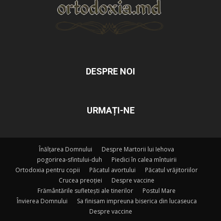
DESPRE NOI
URMAȚI-NE
Înălțarea Domnului
Despre Martorii lui Iehova
pogorirea-sfintului-duh
Piedici în calea mîntuirii
Ortodoxia pentru copii
Păcatul avortului
Păcatul vrăjitoriilor
Crucea preoției
Despre vaccine
Frământările sufletești ale tinerilor
Postul Mare
Învierea Domnului
Sa finisam impreuna biserica din lucaseuca
Despre vaccine