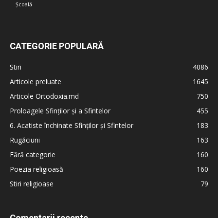
Școală
CATEGORIE POPULARĂ
Stiri
4086
Articole preluate
1645
Articole Ortodoxia.md
750
Proloagele Sfinților și a Sfintelor
455
6. Acatiste închinate Sfinților și Sfintelor
183
Rugăciuni
163
Fără categorie
160
Poezia religioasă
160
Stiri religioase
79
Comentarii recente