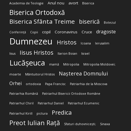
Anul nou
avort
Academia de Teologie
Biserica
Biserica Ortodoxă
Biserica Sfânta Treime
biserică
Botezul
dragoste
copil
Coronavirus
Cruce
Conferință
Copii
Dumnezeu
Hristos
Icoana
Ierusalim
Iisus Hristos
Iisus
Ilarion Boian
Israel
Lucășeuca
mamă
Mitropolia
Mitropolia Moldovei;
Nașterea Domnului
moarte
Mântuitorul Hristos
Orhei
ortodoxia
Papa Francisc
Patriarhia de la Moscova
Patriarhia Română
Patriarhul Bisericii Ortodoxe Române
Patriarhul Chiril
Patriarhul Daniel
Patriarhul Ecumenic
Predica
Patriarhul Kirill
pictura
Preot Iulian Rață
Sfaturi duhovnicești;
Sinaxa