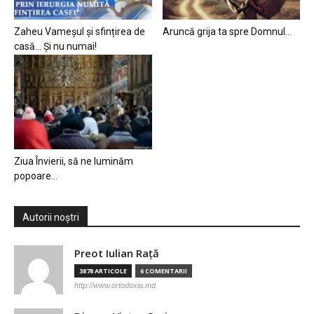
Zaheu Vameșul și sfințirea de
Aruncă grija ta spre Domnul…
casă… Și nu numai!
Ziua Învierii, să ne luminăm
popoare…
Autorii noștri
Preot Iulian Raţă
3878 ARTICOLE
6 COMENTARII
http://www.ortodoxia.md