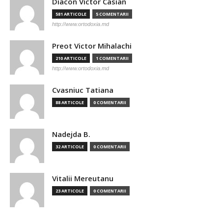
Diacon Victor Casian
581 ARTICOLE
5 COMENTARII
http://www.ortodoxia.md
Preot Victor Mihalachi
210 ARTICOLE
1 COMENTARII
http://www.ortodoxia.md
Cvasniuc Tatiana
88 ARTICOLE
0 COMENTARII
Nadejda B.
32 ARTICOLE
0 COMENTARII
Vitalii Mereutanu
23 ARTICOLE
0 COMENTARII