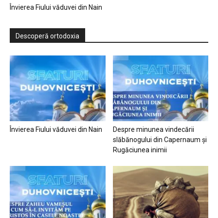
Învierea Fiului văduvei din Nain
Descoperă ortodoxia
Învierea Fiului văduvei din Nain
Despre minunea vindecării
slăbănogului din Capernaum și
Rugăciunea inimii