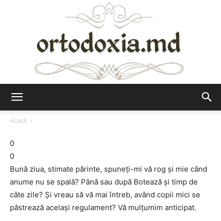
Ortodoxia.md
Acasă
0
0
Bună ziua, stimate părinte, spuneţi-mi vă rog şi mie când
anume nu se spală? Până sau după Botează şi timp de
câte zile? Şi vreau să vă mai întreb, având copii mici se
păstrează acelaşi regulament? Vă mulţumim anticipat.