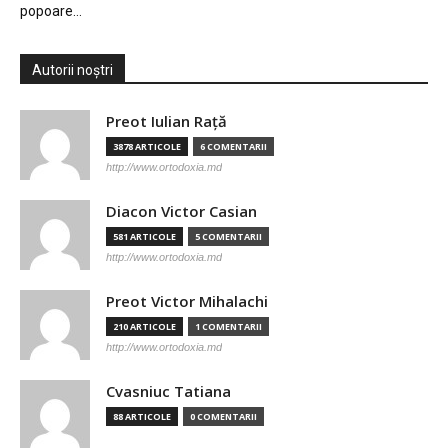
popoare…
Autorii noștri
Preot Iulian Raţă
3878 ARTICOLE
6 COMENTARII
http://www.ortodoxia.md
Diacon Victor Casian
581 ARTICOLE
5 COMENTARII
http://www.ortodoxia.md
Preot Victor Mihalachi
210 ARTICOLE
1 COMENTARII
http://www.ortodoxia.md
Cvasniuc Tatiana
88 ARTICOLE
0 COMENTARII