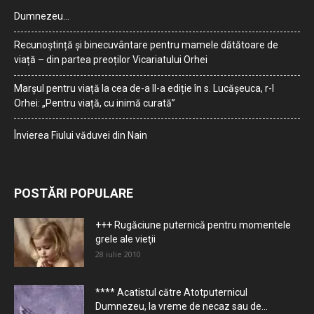
Dumnezeu…
Recunoștință și binecuvântare pentru mamele dătătoare de
viață – din partea preoților Vicariatului Orhei
Marșul pentru viață la cea de-a II-a ediție în s. Lucășeuca, r-l
Orhei: „Pentru viață, cu inimă curată”
Învierea Fiului văduvei din Nain
POSTĂRI POPULARE
+++ Rugăciune puternică pentru momentele
grele ale vieţii
28 iulie 2010
**** Acatistul către Atotputernicul
Dumnezeu, la vreme de necaz sau de...