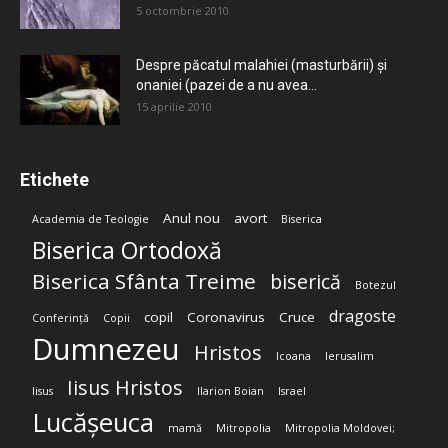
5 octombrie 2010
Despre păcatul malahiei (masturbării) şi
onaniei (pazei de a nu avea...
15 aprilie 2010
Etichete
Anul nou
avort
Academia de Teologie
Biserica
Biserica Ortodoxă
Biserica Sfânta Treime
biserică
Botezul
dragoste
copil
Coronavirus
Cruce
Conferință
Copii
Dumnezeu
Hristos
Icoana
Ierusalim
Iisus Hristos
Iisus
Ilarion Boian
Israel
Lucășeuca
mamă
Mitropolia
Mitropolia Moldovei;