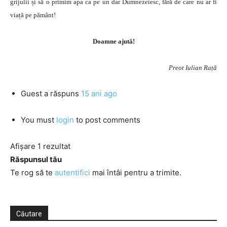
grijulii și să o primim apa ca pe un dar Dumnezeiesc, fără de care nu ar fi
viață pe pământ!
Doamne ajută!
Preot Iulian Rață
Guest
a răspuns
15 ani ago
You must
login
to post comments
Afișare 1 rezultat
Răspunsul tău
Te rog să te
autentifici
mai întâi pentru a trimite.
Căutare