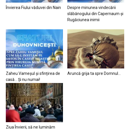
Învierea Fiului văduvei din Nain
Despre minunea vindecării
slăbănogului din Capernaum și
Rugăciunea inimii
Zaheu Vameșul și sfințirea de
Aruncă grija ta spre Domnul…
casă… Și nu numai!
Ziua Învierii, să ne luminăm