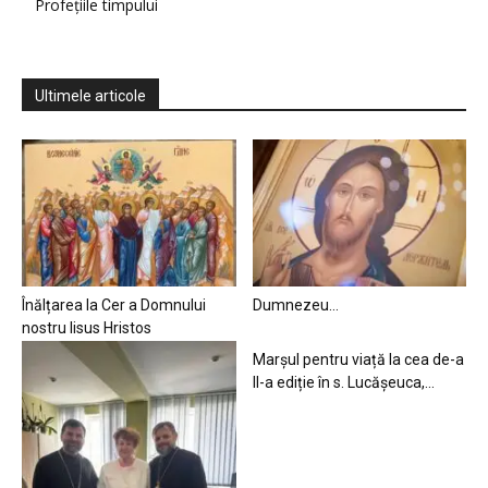
Profețiile timpului
Ultimele articole
Înălțarea la Cer a Domnului
Dumnezeu…
nostru Iisus Hristos
Marșul pentru viață la cea de-a
II-a ediție în s. Lucășeuca,...