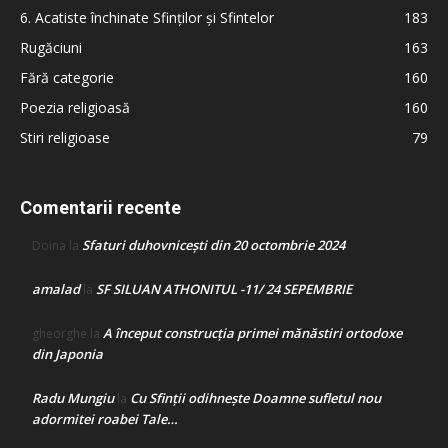
6. Acatiste închinate Sfinților și Sfintelor
183
Rugăciuni
163
Fără categorie
160
Poezia religioasă
160
Stiri religioase
79
Comentarii recente
Sfaturi duhovnicești din 20 octombrie 2024
Doina
la
amalad
SF SILUAN ATHONITUL -11/ 24 SEPEMBRIE
la
A început construcţia primei mănăstiri ortodoxe
gheorghe
la
din Japonia
Radu Mungiu
Cu Sfinții odihnește Doamne sufletul nou
la
adormitei roabei Tale…