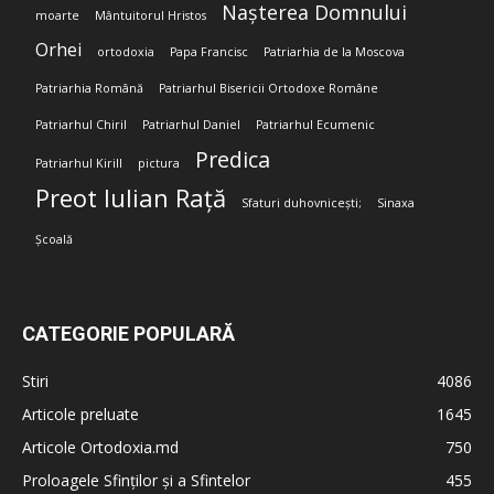
Nașterea Domnului
moarte
Mântuitorul Hristos
Orhei
ortodoxia
Papa Francisc
Patriarhia de la Moscova
Patriarhia Română
Patriarhul Bisericii Ortodoxe Române
Patriarhul Chiril
Patriarhul Daniel
Patriarhul Ecumenic
Predica
Patriarhul Kirill
pictura
Preot Iulian Rață
Sfaturi duhovnicești;
Sinaxa
Școală
CATEGORIE POPULARĂ
Stiri
4086
Articole preluate
1645
Articole Ortodoxia.md
750
Proloagele Sfinților și a Sfintelor
455