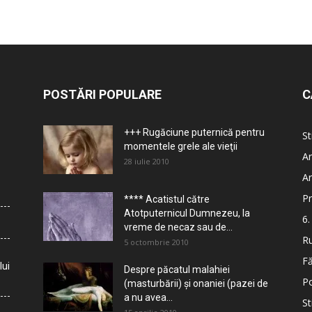
POSTĂRI POPULARE
C
+++ Rugăciune puternică pentru
St
momentele grele ale vieţii
Ar
28 iulie 2010
Ar
Pr
**** Acatistul către
Atotputernicul Dumnezeu, la
6.
vreme de necaz sau de...
Ru
5 octombrie 2010
Fă
lui
Despre păcatul malahiei
Po
(masturbării) şi onaniei (pazei de
a nu avea...
St