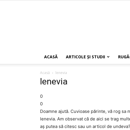
ACASĂ
ARTICOLE ŞI STUDII
RUGĂ
Acasă
lenevia
lenevia
0
0
Doamne ajută. Cuvioase părinte, vă rog sa m
lenevia. Am observat că de aici se trag multe 
aş putea să citesc sau un articol de unde