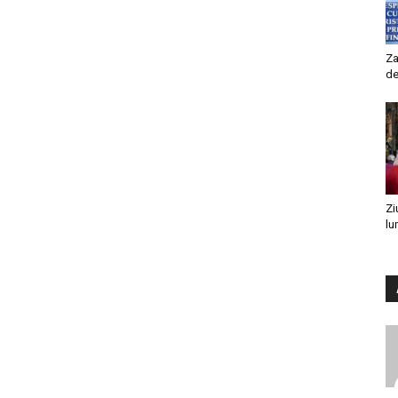
Za
de
Zi
lu