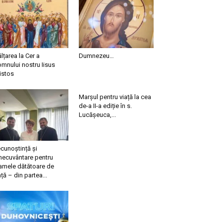
ălțarea la Cer a
Dumnezeu…
mnului nostru Iisus
istos
Marșul pentru viață la cea
de-a II-a ediție în s.
Lucășeuca,...
cunoștință și
necuvântare pentru
mele dătătoare de
ață – din partea...