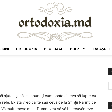
CIUNI
ORTODOXIA
PROLOAGE
POEZII
LĂCAŞURI
Ortodoxia.md
ă ajutaţi şi să-mi spuneţi cum poate cineva să lupte cu
rele. Există vreo carte sau ceva de la Sfinţii Părinţi ce
va? Vă mulţumesc mult. Dumnezeu să vă binecuvânteze