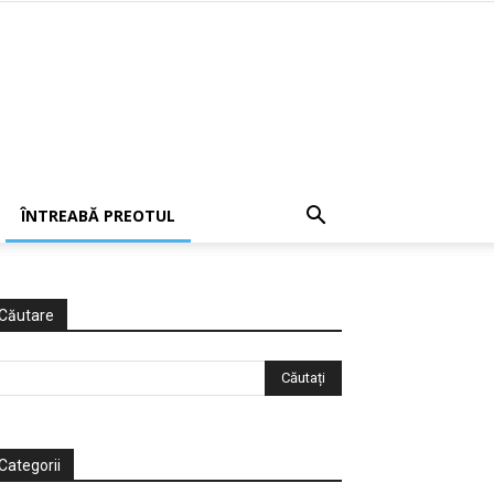
ÎNTREABĂ PREOTUL
Căutare
Categorii