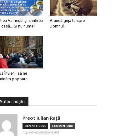
heu Vameșul și sfințirea
Aruncă grija ta spre
 casă… Și nu numai!
Domnul…
ua Învierii, să ne
minăm popoare…
Autorii noștri
Preot Iulian Raţă
3878 ARTICOLE
6 COMENTARII
http://www.ortodoxia.md