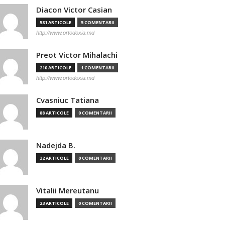
Diacon Victor Casian
581 ARTICOLE
5 COMENTARII
http://www.ortodoxia.md
Preot Victor Mihalachi
210 ARTICOLE
1 COMENTARII
http://www.ortodoxia.md
Cvasniuc Tatiana
88 ARTICOLE
0 COMENTARII
Nadejda B.
32 ARTICOLE
0 COMENTARII
Vitalii Mereutanu
23 ARTICOLE
0 COMENTARII