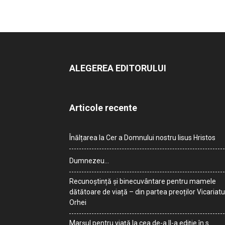
ALEGEREA EDITORULUI
Articole recente
Înălțarea la Cer a Domnului nostru Iisus Hristos
Dumnezeu…
Recunoștință și binecuvântare pentru mamele
dătătoare de viață – din partea preoților Vicariatu
Orhei
Marșul pentru viață la cea de-a II-a ediție în s.