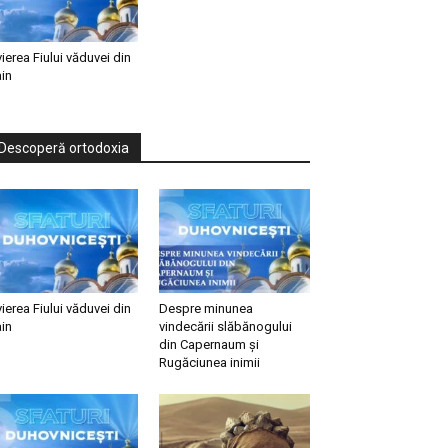
vierea Fiului văduvei din
in
Descoperă ortodoxia
vierea Fiului văduvei din
Despre minunea
in
vindecării slăbănogului
din Capernaum și
Rugăciunea inimii