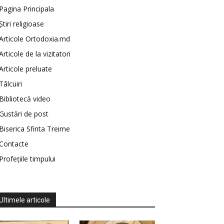
Pagina Principala
Știri religioase
Articole Ortodoxia.md
Articole de la vizitatori
Articole preluate
Tâlcuiri
Bibliotecă video
Gustări de post
Biserica Sfinta Treime
Contacte
Profețiile timpului
Ultimele articole