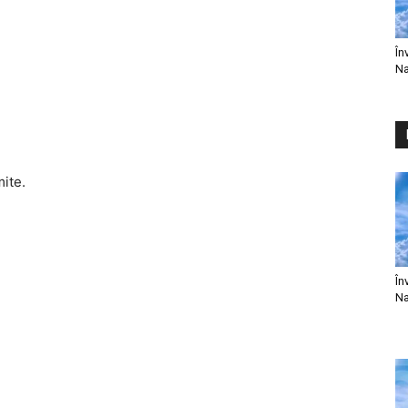
În
Na
mite.
În
Na