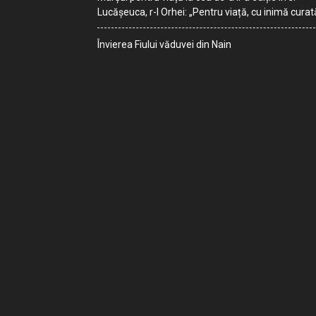
Lucășeuca, r-l Orhei: „Pentru viață, cu inimă curat
Învierea Fiului văduvei din Nain