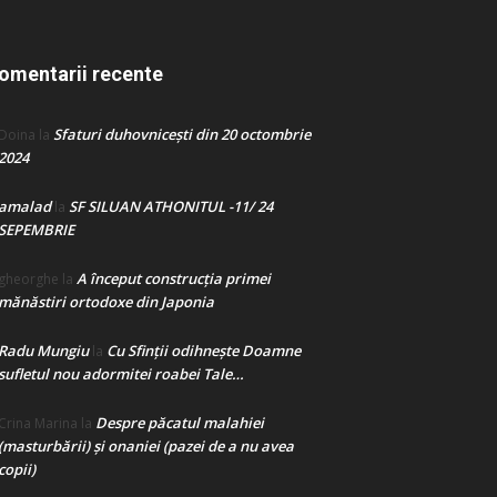
omentarii recente
Sfaturi duhovnicești din 20 octombrie
Doina
la
2024
amalad
SF SILUAN ATHONITUL -11/ 24
la
SEPEMBRIE
A început construcţia primei
gheorghe
la
mănăstiri ortodoxe din Japonia
Radu Mungiu
Cu Sfinții odihnește Doamne
la
sufletul nou adormitei roabei Tale…
Despre păcatul malahiei
Crina Marina
la
(masturbării) şi onaniei (pazei de a nu avea
copii)