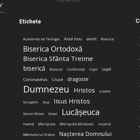
15 aprilie 2010
ă”
C
Etichete
Anul nou
avort
Academia de Teologie
Biserica
Biserica Ortodoxă
Biserica Sfânta Treime
biserică
copil
Botezul
Conferință
Copii
dragoste
Coronavirus
Cruce
Dumnezeu
Hristos
Icoana
Iisus Hristos
Ierusalim
Iisus
Lucășeuca
Ilarion Boian
Israel
mamă
Mitropolia
Mitropolia Moldovei;
moarte
Nașterea Domnului
Mântuitorul Hristos