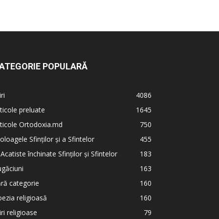
ATEGORIE POPULARĂ
iri
4086
ticole preluate
1645
ticole Ortodoxia.md
750
oloagele Sfinților și a Sfintelor
455
 Acatiste închinate Sfinților și Sfintelor
183
găciuni
163
ră categorie
160
ezia religioasă
160
iri religioase
79