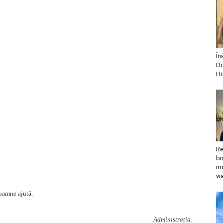
În
Do
Hr
Re
bi
ma
vi
Doamne ajută.
Administrația.