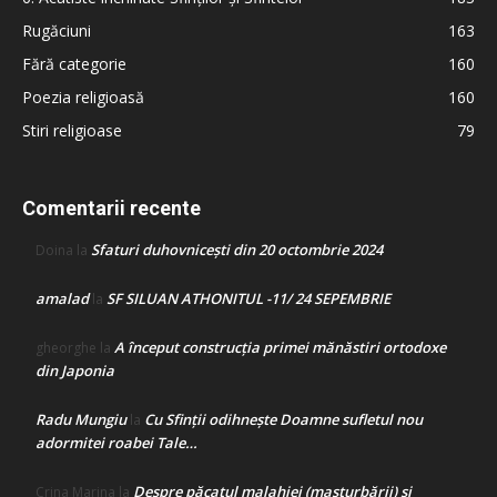
Rugăciuni
163
Fără categorie
160
Poezia religioasă
160
Stiri religioase
79
Comentarii recente
Sfaturi duhovnicești din 20 octombrie 2024
Doina
la
amalad
SF SILUAN ATHONITUL -11/ 24 SEPEMBRIE
la
A început construcţia primei mănăstiri ortodoxe
gheorghe
la
din Japonia
Radu Mungiu
Cu Sfinții odihnește Doamne sufletul nou
la
adormitei roabei Tale…
Despre păcatul malahiei (masturbării) şi
Crina Marina
la