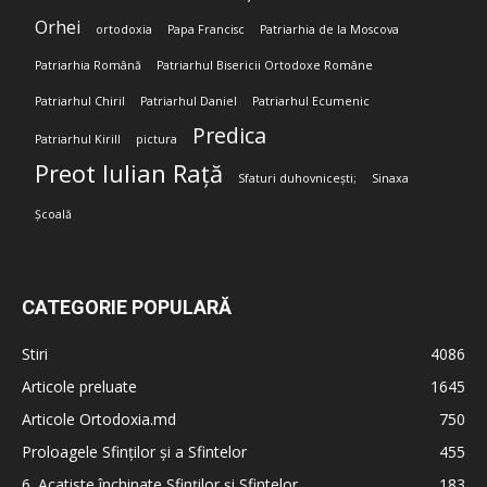
Orhei
ortodoxia
Papa Francisc
Patriarhia de la Moscova
Patriarhia Română
Patriarhul Bisericii Ortodoxe Române
Patriarhul Chiril
Patriarhul Daniel
Patriarhul Ecumenic
Predica
Patriarhul Kirill
pictura
Preot Iulian Rață
Sfaturi duhovnicești;
Sinaxa
Școală
CATEGORIE POPULARĂ
Stiri
4086
Articole preluate
1645
Articole Ortodoxia.md
750
Proloagele Sfinților și a Sfintelor
455
6. Acatiste închinate Sfinților și Sfintelor
183