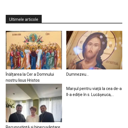
Ultimele articole
Înălțarea la Cer a Domnului
Dumnezeu…
nostru Iisus Hristos
Marșul pentru viață la cea de-a
II-a ediție în s. Lucășeuca,...
Recunoștință și binecuvântare