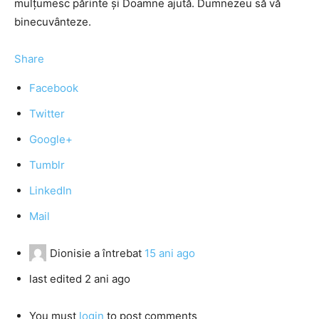
mulţumesc părinte şi Doamne ajută. Dumnezeu să vă
binecuvânteze.
Share
Facebook
Twitter
Google+
Tumblr
LinkedIn
Mail
Dionisie
a întrebat
15 ani ago
last edited 2 ani ago
You must
login
to post comments