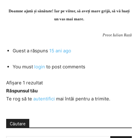
Doamne ajută și sănătate! Iar pe viitor, să aveți mare grijă, să vă luați
un vas mai mare.
Preot Iulian Rață
Guest
a răspuns
15 ani ago
You must
login
to post comments
Afișare 1 rezultat
Răspunsul tău
Te rog să te
autentifici
mai întâi pentru a trimite.
Căutare