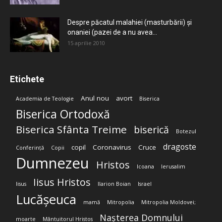
Despre păcatul malahiei (masturbării) şi
onaniei (pazei de a nu avea...
15 aprilie 2010
Etichete
Anul nou
avort
Academia de Teologie
Biserica
Biserica Ortodoxă
Biserica Sfânta Treime
biserică
Botezul
dragoste
copil
Coronavirus
Cruce
Conferință
Copii
Dumnezeu
Hristos
Icoana
Ierusalim
Iisus Hristos
Iisus
Ilarion Boian
Israel
Lucășeuca
mamă
Mitropolia
Mitropolia Moldovei;
Nașterea Domnului
moarte
Mântuitorul Hristos