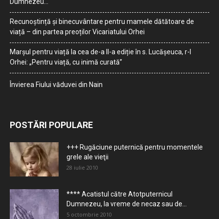
Dumnezeu…
Recunoștință și binecuvântare pentru mamele dătătoare de
viață – din partea preoților Vicariatului Orhei
Marșul pentru viață la cea de-a II-a ediție în s. Lucășeuca, r-l
Orhei: „Pentru viață, cu inimă curată”
Învierea Fiului văduvei din Nain
POSTĂRI POPULARE
+++ Rugăciune puternică pentru momentele
grele ale vieţii
28 iulie 2010
**** Acatistul către Atotputernicul
Dumnezeu, la vreme de necaz sau de...
5 octombrie 2010