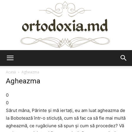
Ortodoxia.md
Acasă
Agheazma
Agheazma
0
0
Sărut mâna, Părinte şi mă iertaţi, eu am luat agheazma de
la Bobotează într-o sticluţă, cum să fac ca să fie mai multă
agheazmă, ce rugăciune să spun şi cum să procedez? Vă