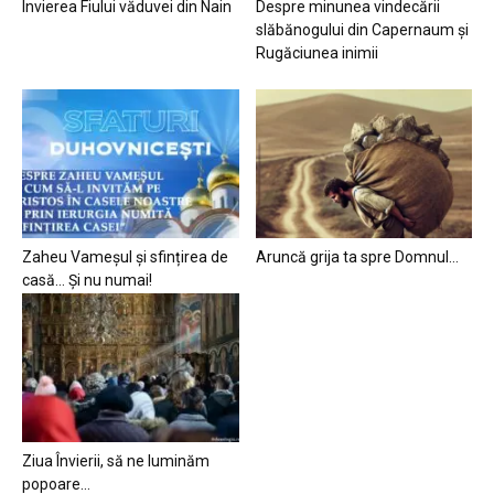
Învierea Fiului văduvei din Nain
Despre minunea vindecării
slăbănogului din Capernaum și
Rugăciunea inimii
Zaheu Vameșul și sfințirea de
Aruncă grija ta spre Domnul…
casă… Și nu numai!
Ziua Învierii, să ne luminăm
popoare…