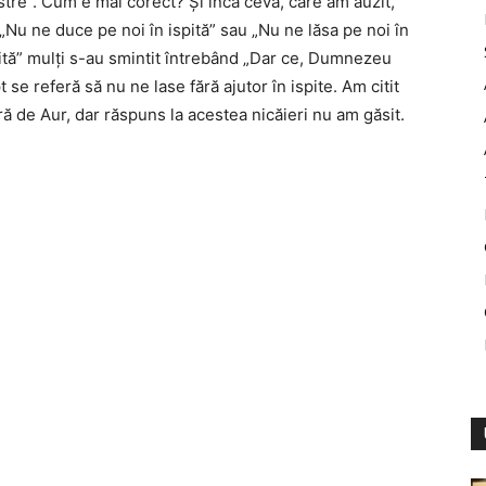
stre”. Cum e mai corect? Şi încă ceva, care am auzit,
„Nu ne duce pe noi în ispită” sau „Nu ne lăsa pe noi în
pită” mulţi s-au smintit întrebând „Dar ce, Dumnezeu
 se referă să nu ne lase fără ajutor în ispite. Am citit
ură de Aur, dar răspuns la acestea nicăieri nu am găsit.