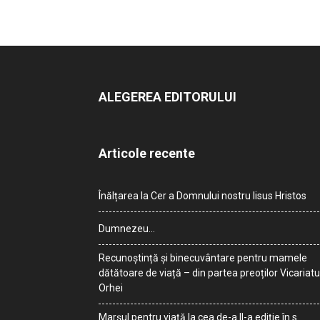
ALEGEREA EDITORULUI
Articole recente
Înălțarea la Cer a Domnului nostru Iisus Hristos
Dumnezeu…
Recunoștință și binecuvântare pentru mamele
dătătoare de viață – din partea preoților Vicariatu
Orhei
Marșul pentru viață la cea de-a II-a ediție în s.