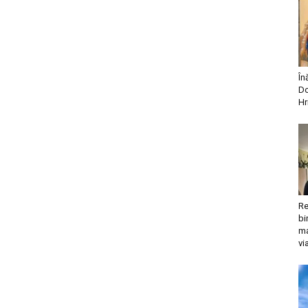
În
Do
Hr
Re
bi
ma
vi