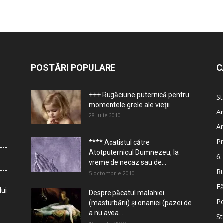
POSTĂRI POPULARE
C
+++ Rugăciune puternică pentru
St
momentele grele ale vieţii
Ar
28 iulie 2010
Ar
Pr
**** Acatistul către
Atotputernicul Dumnezeu, la
6.
vreme de necaz sau de...
Ru
5 octombrie 2010
Fă
lui
Despre păcatul malahiei
Po
(masturbării) şi onaniei (pazei de
a nu avea...
St