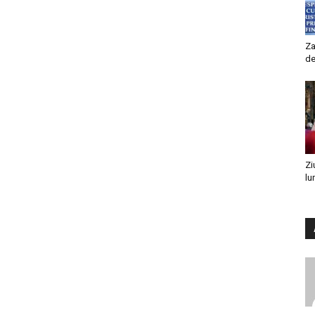
Za
de
Zi
lu