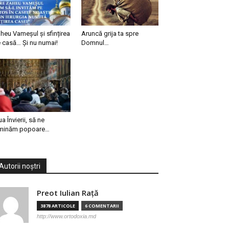
heu Vameșul și sfințirea
Aruncă grija ta spre
 casă… Și nu numai!
Domnul…
ua Învierii, să ne
minăm popoare…
Autorii noștri
Preot Iulian Raţă
3878 ARTICOLE
6 COMENTARII
http://www.ortodoxia.md