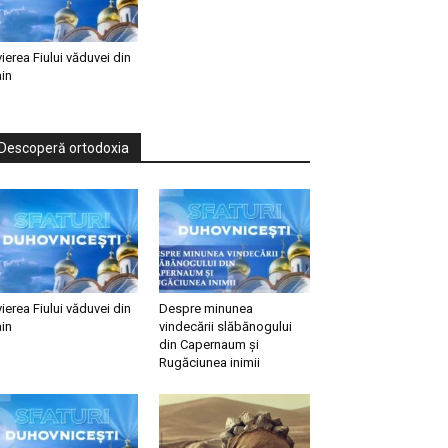
vierea Fiului văduvei din
in
Descoperă ortodoxia
vierea Fiului văduvei din
Despre minunea
in
vindecării slăbănogului
din Capernaum și
Rugăciunea inimii