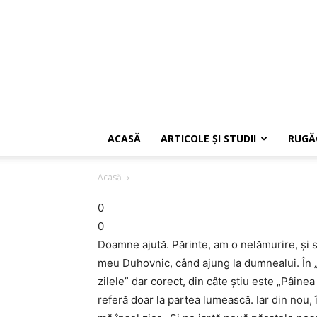
ACASĂ
ARTICOLE ŞI STUDII
RUGĂ
Acasă
0
0
Doamne ajută. Părinte, am o nelămurire, şi se
meu Duhovnic, când ajung la dumnealui. În „
zilele” dar corect, din câte ştiu este „Pâinea
referă doar la partea lumească. Iar din nou, 