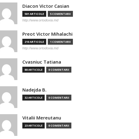
Diacon Victor Casian
581 ARTICOLE
5 COMENTARII
http://www.ortodoxia.md
Preot Victor Mihalachi
210 ARTICOLE
1 COMENTARII
http://www.ortodoxia.md
Cvasniuc Tatiana
88 ARTICOLE
0 COMENTARII
Nadejda B.
32 ARTICOLE
0 COMENTARII
Vitalii Mereutanu
23 ARTICOLE
0 COMENTARII