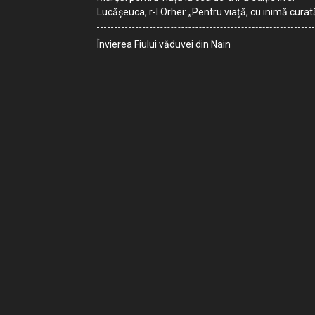
Lucășeuca, r-l Orhei: „Pentru viață, cu inimă curat
Învierea Fiului văduvei din Nain