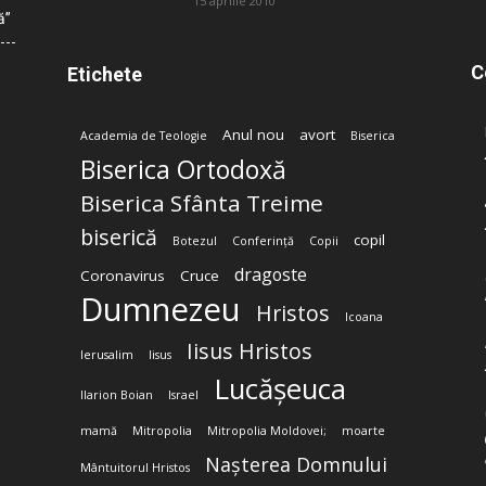
15 aprilie 2010
ă”
C
Etichete
Anul nou
avort
Academia de Teologie
Biserica
Biserica Ortodoxă
Biserica Sfânta Treime
biserică
copil
Botezul
Conferință
Copii
dragoste
Coronavirus
Cruce
Dumnezeu
Hristos
Icoana
Iisus Hristos
Ierusalim
Iisus
Lucășeuca
Ilarion Boian
Israel
mamă
Mitropolia
Mitropolia Moldovei;
moarte
Nașterea Domnului
Mântuitorul Hristos