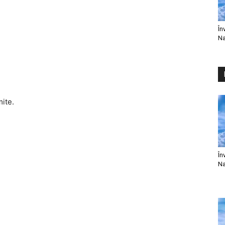
În
Na
mite.
În
Na