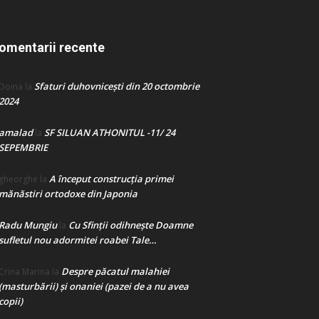
omentarii recente
Sfaturi duhovnicești din 20 octombrie
Doina
la
2024
amalad
SF SILUAN ATHONITUL -11/ 24
la
SEPEMBRIE
A început construcţia primei
gheorghe
la
mănăstiri ortodoxe din Japonia
Radu Mungiu
Cu Sfinții odihnește Doamne
la
sufletul nou adormitei roabei Tale…
Despre păcatul malahiei
Crina Marina
la
(masturbării) şi onaniei (pazei de a nu avea
copii)