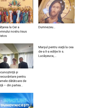
ălțarea la Cer a
Dumnezeu…
mnului nostru Iisus
istos
Marșul pentru viață la cea
de-a II-a ediție în s.
Lucășeuca,...
cunoștință și
necuvântare pentru
mele dătătoare de
ață – din partea...