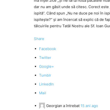
mă înşel zice „Şi ne iartă nouă păcatele noa
dar nu am găsit unde să citesc. Corect este 
ispită”. Când spun „Nu ne duce pe noi în is
ispiteşte?” şi am încercat să explic că de fapt
tâlcuirile pentru Tatăl Nostru ale Sf. Ioan G
Share
Facebook
Twitter
Google+
Tumblr
LinkedIn
Mail
Georgian
a întrebat
15 ani ago