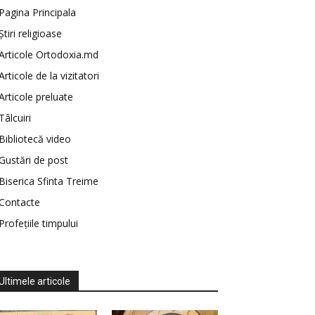
Pagina Principala
Știri religioase
Articole Ortodoxia.md
Articole de la vizitatori
Articole preluate
Tâlcuiri
Bibliotecă video
Gustări de post
Biserica Sfinta Treime
Contacte
Profețiile timpului
Ultimele articole