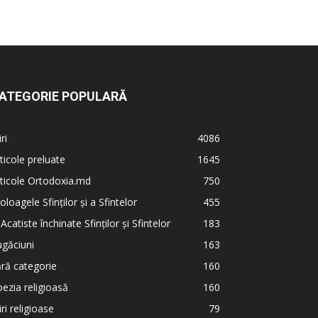
ATEGORIE POPULARĂ
iri
4086
ticole preluate
1645
ticole Ortodoxia.md
750
oloagele Sfinților și a Sfintelor
455
 Acatiste închinate Sfinților și Sfintelor
183
găciuni
163
ră categorie
160
ezia religioasă
160
iri religioase
79