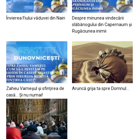
Învierea Fiului văduvei din Nain
Despre minunea vindecării
slăbănogului din Capernaum și
Rugăciunea inimii
Zaheu Vameșul și sfințirea de
Aruncă grija ta spre Domnul…
casă… Și nu numai!