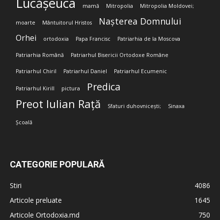
Lucășeuca
mamă
Mitropolia
Mitropolia Moldovei;
Nașterea Domnului
moarte
Mântuitorul Hristos
Orhei
ortodoxia
Papa Francisc
Patriarhia de la Moscova
Patriarhia Română
Patriarhul Bisericii Ortodoxe Române
Patriarhul Chiril
Patriarhul Daniel
Patriarhul Ecumenic
Predica
Patriarhul Kirill
pictura
Preot Iulian Rață
Sfaturi duhovnicești;
Sinaxa
Școală
CATEGORIE POPULARĂ
Stiri
4086
Articole preluate
1645
Articole Ortodoxia.md
750