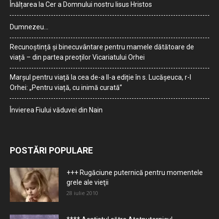
Înălțarea la Cer a Domnului nostru Iisus Hristos
Dumnezeu…
Recunoștință și binecuvântare pentru mamele dătătoare de
viață – din partea preoților Vicariatului Orhei
Marșul pentru viață la cea de-a II-a ediție în s. Lucășeuca, r-l
Orhei: „Pentru viață, cu inimă curată”
Învierea Fiului văduvei din Nain
POSTĂRI POPULARE
+++ Rugăciune puternică pentru momentele
grele ale vieţii
28 iulie 2010