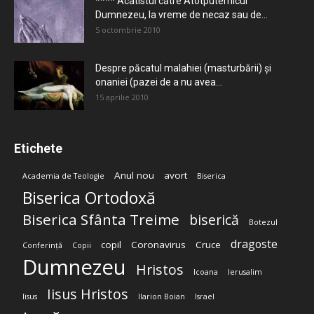
**** Acatistul către Atotputernicul
Dumnezeu, la vreme de necaz sau de...
5 octombrie 2010
Despre păcatul malahiei (masturbării) şi
onaniei (pazei de a nu avea...
15 aprilie 2010
Etichete
Anul nou
avort
Academia de Teologie
Biserica
Biserica Ortodoxă
Biserica Sfânta Treime
biserică
Botezul
dragoste
copil
Coronavirus
Cruce
Conferință
Copii
Dumnezeu
Hristos
Icoana
Ierusalim
Iisus Hristos
Iisus
Ilarion Boian
Israel