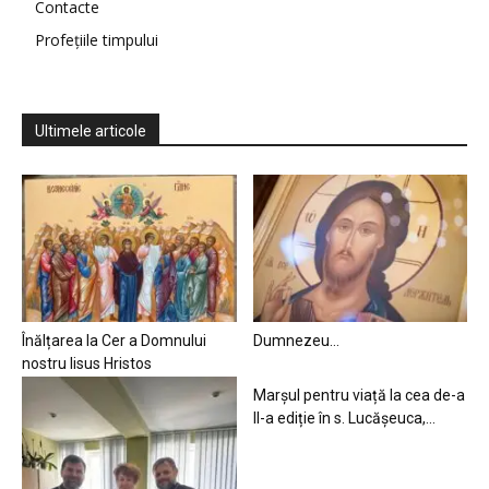
Contacte
Profețiile timpului
Ultimele articole
Înălțarea la Cer a Domnului
Dumnezeu…
nostru Iisus Hristos
Marșul pentru viață la cea de-a
II-a ediție în s. Lucășeuca,...