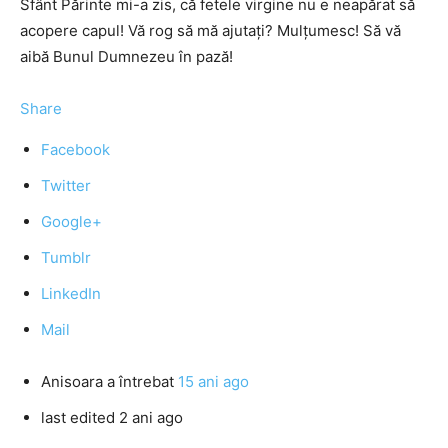
Sfânt Părinte mi-a zis, că fetele virgine nu e neapărat să
acopere capul! Vă rog să mă ajutaţi? Mulţumesc! Să vă
aibă Bunul Dumnezeu în pază!
Share
Facebook
Twitter
Google+
Tumblr
LinkedIn
Mail
Anisoara
a întrebat
15 ani ago
last edited 2 ani ago