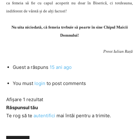
ca femeia să fie cu capul acoperit nu doar în Biserică, ci totdeauna,
indiferent de vârstă și de alți factori!
Nu uita niciodată, că femeia trebuie să poarte în sine Chipul Maicii
Domnului!
Preot Iulian Rață
Guest
a răspuns
15 ani ago
You must
login
to post comments
Afișare 1 rezultat
Răspunsul tău
Te rog să te
autentifici
mai întâi pentru a trimite.