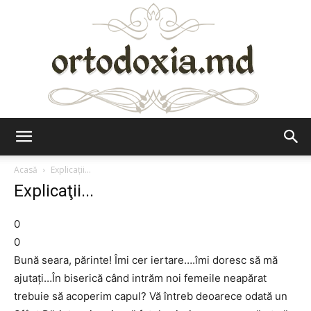
Ortodoxia.md
Acasă
Explicaţii...
Explicaţii...
0
0
Bună seara, părinte! Îmi cer iertare….îmi doresc să mă
ajutaţi…În biserică când intrăm noi femeile neapărat
trebuie să acoperim capul? Vă întreb deoarece odată un