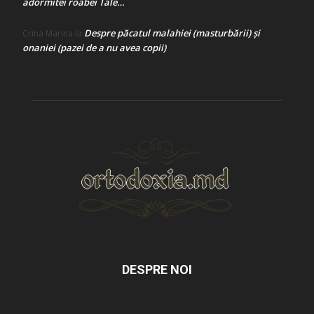
adormitei roabei Tale…
Despre păcatul malahiei (masturbării) şi
Crina Marina
la
onaniei (pazei de a nu avea copii)
DESPRE NOI