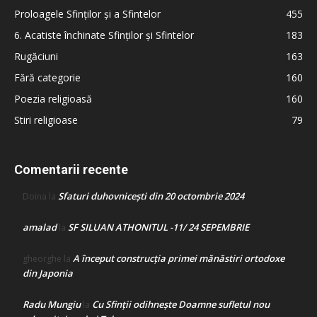
Proloagele Sfinților și a Sfintelor
455
6. Acatiste închinate Sfinților și Sfintelor
183
Rugăciuni
163
Fără categorie
160
Poezia religioasă
160
Stiri religioase
79
Comentarii recente
Sfaturi duhovnicești din 20 octombrie 2024
Doina
la
amalad
SF SILUAN ATHONITUL -11/ 24 SEPEMBRIE
la
A început construcţia primei mănăstiri ortodoxe
gheorghe
la
din Japonia
Radu Mungiu
Cu Sfinții odihnește Doamne sufletul nou
la