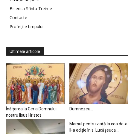
Biserica Sfinta Treime
Contacte
Profețiile timpului
Ultimele articole
Înălțarea la Cer a Domnului
Dumnezeu…
nostru Iisus Hristos
Marșul pentru viață la cea de-a
II-a ediție în s. Lucășeuca,...