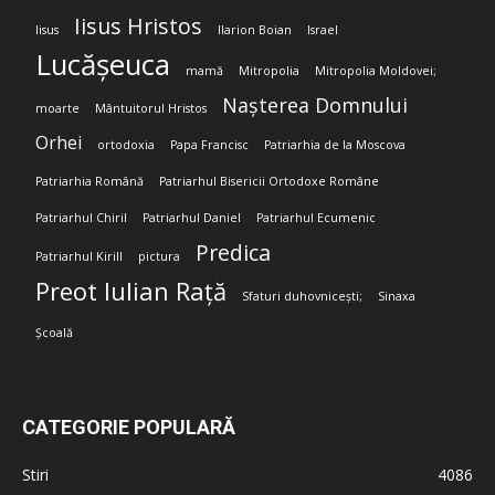
Iisus Hristos
Iisus
Ilarion Boian
Israel
Lucășeuca
mamă
Mitropolia
Mitropolia Moldovei;
Nașterea Domnului
moarte
Mântuitorul Hristos
Orhei
ortodoxia
Papa Francisc
Patriarhia de la Moscova
Patriarhia Română
Patriarhul Bisericii Ortodoxe Române
Patriarhul Chiril
Patriarhul Daniel
Patriarhul Ecumenic
Predica
Patriarhul Kirill
pictura
Preot Iulian Rață
Sfaturi duhovnicești;
Sinaxa
Școală
CATEGORIE POPULARĂ
Stiri
4086