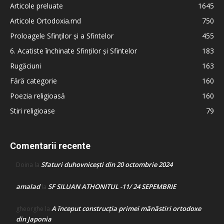
Articole preluate
1645
Articole Ortodoxia.md
750
Proloagele Sfinților și a Sfintelor
455
6. Acatiste închinate Sfinților și Sfintelor
183
Rugăciuni
163
Fără categorie
160
Poezia religioasă
160
Stiri religioase
79
Comentarii recente
Sfaturi duhovnicești din 20 octombrie 2024
Doina
la
amalad
SF SILUAN ATHONITUL -11/ 24 SEPEMBRIE
la
A început construcţia primei mănăstiri ortodoxe
gheorghe
la
din Japonia