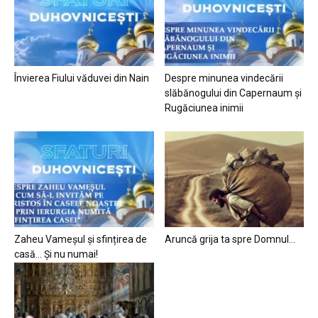
Învierea Fiului văduvei din Nain
Despre minunea vindecării
slăbănogului din Capernaum și
Rugăciunea inimii
Zaheu Vameșul și sfințirea de
Aruncă grija ta spre Domnul…
casă… Și nu numai!