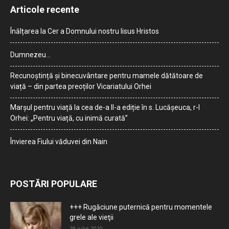
Articole recente
Înălțarea la Cer a Domnului nostru Iisus Hristos
Dumnezeu…
Recunoștință și binecuvântare pentru mamele dătătoare de
viață – din partea preoților Vicariatului Orhei
Marșul pentru viață la cea de-a II-a ediție în s. Lucășeuca, r-l
Orhei: „Pentru viață, cu inimă curată”
Învierea Fiului văduvei din Nain
POSTĂRI POPULARE
+++ Rugăciune puternică pentru momentele
grele ale vieţii
28 iulie 2010