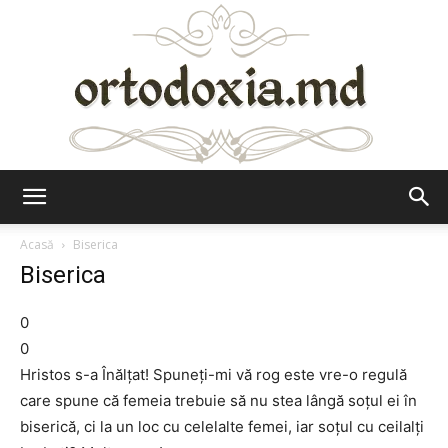
Ortodoxia.md
Acasă
Biserica
Biserica
0
0
Hristos s-a Înălțat! Spuneți-mi vă rog este vre-o regulă
care spune că femeia trebuie să nu stea lângă soțul ei în
biserică, ci la un loc cu celelalte femei, iar soțul cu ceilalți