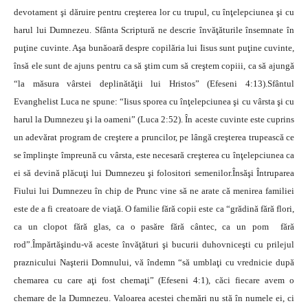
devotament şi dăruire pentru creşterea lor cu trupul, cu înţelepciunea şi cu
harul lui Dumnezeu. Sfânta Scriptură ne descrie învăţăturile însemnate în
puţine cuvinte. Aşa bunăoară despre copilăria lui Iisus sunt puţine cuvinte,
însă ele sunt de ajuns pentru ca să ştim cum să creştem copiii, ca să ajungă
“la măsura vârstei deplinătăţii lui Hristos” (Efeseni 4:13).Sfântul
Evanghelist Luca ne spune: “Iisus sporea cu înţelepciunea şi cu vârsta şi cu
harul la Dumnezeu şi la oameni” (Luca 2:52). În aceste cuvinte este cuprins
un adevărat program de creştere a pruncilor, pe lângă creşterea trupească ce
se împlinşte împreună cu vârsta, este necesară creşterea cu înţelepciunea ca
ei să devină plăcuţi lui Dumnezeu şi folositori semenilor.Însăşi Întruparea
Fiului lui Dumnezeu în chip de Prunc vine să ne arate că menirea familiei
este de a fi creatoare de viaţă. O familie fără copii este ca “grădină fără flori,
ca un clopot fără glas, ca o pasăre fără cântec, ca un pom fără
rod”.Împărtăşindu-vă aceste învăţături şi bucurii duhovniceşti cu prilejul
praznicului Naşterii Domnului, vă îndemn “să umblaţi cu vrednicie după
chemarea cu care aţi fost chemaţi” (Efeseni 4:1), căci fiecare avem o
chemare de la Dumnezeu. Valoarea acestei chemări nu stă în numele ei, ci