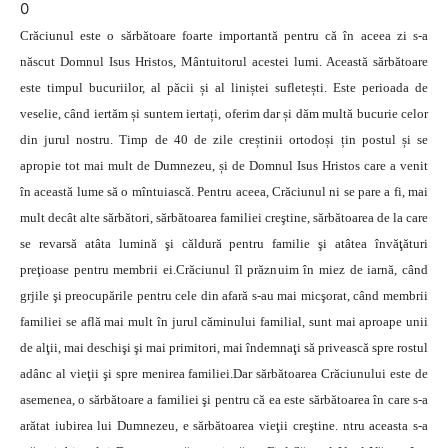
0
Crăciunul este o sărbătoare foarte importantă pentru că în aceea zi s-a
născut Domnul Isus Hristos, Mântuitorul acestei lumi. Această sărbătoare
este timpul bucuriilor, al păcii și al liniștei sufletești. Este perioada de
veselie, când iertăm și suntem iertați, oferim dar și dăm multă bucurie celor
din jurul nostru. Timp de 40 de zile creștinii ortodoși țin postul și se
apropie tot mai mult de Dumnezeu, și de Domnul Isus Hristos care a venit
în această lume să o mîntuiască. Pentru aceea, Crăciunul ni se pare a fi, mai
mult decât alte sărbători, sărbătoarea familiei creştine, sărbătoarea de la care
se revarsă atâta lumină şi căldură pentru familie şi atâtea învăţături
preţioase pentru membrii ei.Crăciunul îl prăznuim în miez de iarnă, când
grjile şi preocupările pentru cele din afară s-au mai micşorat, când membrii
familiei se află mai mult în jurul căminului familial, sunt mai aproape unii
de alţii, mai deschişi şi mai primitori, mai îndemnaţi să privească spre rostul
adânc al vieţii şi spre menirea familiei.Dar sărbătoarea Crăciunului este de
asemenea, o sărbătoare a familiei şi pentru că ea este sărbătoarea în care s-a
arătat iubirea lui Dumnezeu, e sărbătoarea vieţii creştine. ntru aceasta s-a