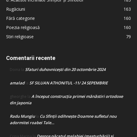
Rugăciuni
163
Fără categorie
160
Poezia religioasă
160
Stiri religioase
79
Comentarii recente
Sfaturi duhovnicești din 20 octombrie 2024
Doina
la
amalad
SF SILUAN ATHONITUL -11/ 24 SEPEMBRIE
la
A început construcţia primei mănăstiri ortodoxe
gheorghe
la
din Japonia
Radu Mungiu
Cu Sfinții odihnește Doamne sufletul nou
la
adormitei roabei Tale…
Despre păcatul malahiei (masturbării) şi
Crina Marina
la