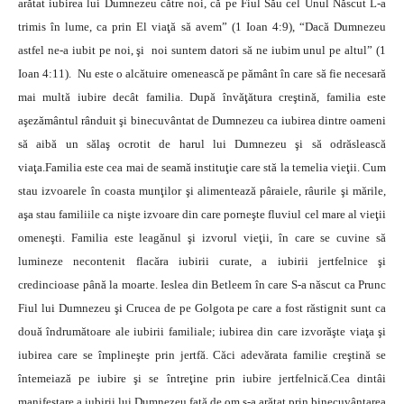
arătat iubirea lui Dumnezeu către noi, că pe Fiul Său cel Unul Născut L-a
trimis în lume, ca prin El viaţă să avem” (1 Ioan 4:9), “Dacă Dumnezeu
astfel ne-a iubit pe noi, şi noi suntem datori să ne iubim unul pe altul” (1
Ioan 4:11). Nu este o alcătuire omenească pe pământ în care să fie necesară
mai multă iubire decât familia. După învăţătura creştină, familia este
aşezământul rânduit şi binecuvântat de Dumnezeu ca iubirea dintre oameni
să aibă un sălaş ocrotit de harul lui Dumnezeu şi să odrăslească
viaţa.Familia este cea mai de seamă instituţie care stă la temelia vieţii. Cum
stau izvoarele în coasta munţilor şi alimentează pâraiele, râurile şi mările,
aşa stau familiile ca nişte izvoare din care porneşte fluviul cel mare al vieţii
omeneşti. Familia este leagănul şi izvorul vieţii, în care se cuvine să
lumineze necontenit flacăra iubirii curate, a iubirii jertfelnice şi
credincioase până la moarte. Ieslea din Betleem în care S-a născut ca Prunc
Fiul lui Dumnezeu şi Crucea de pe Golgota pe care a fost răstignit sunt ca
două îndrumătoare ale iubirii familiale; iubirea din care izvorăşte viaţa şi
iubirea care se împlineşte prin jertfă. Căci adevărata familie creştină se
întemeiază pe iubire şi se întreţine prin iubire jertfelnică.Cea dintâi
manifestare a iubirii lui Dumnezeu faţă de om s-a arătat prin binecuvântarea