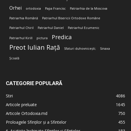
Orhei
ortodoxia
Papa Francisc
Patriarhia de la Moscova
Patriarhia Română
Patriarhul Bisericii Ortodoxe Române
Patriarhul Chiril
Patriarhul Daniel
Patriarhul Ecumenic
Predica
Patriarhul Kirill
pictura
Preot Iulian Rață
Sfaturi duhovnicești;
Sinaxa
Școală
CATEGORIE POPULARĂ
Stiri
4086
Articole preluate
1645
Articole Ortodoxia.md
750
Proloagele Sfinților și a Sfintelor
455
6. Acatiste închinate Sfinților și Sfintelor
183