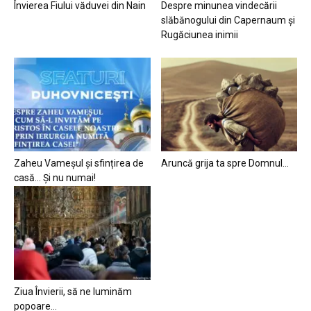
Învierea Fiului văduvei din Nain
Despre minunea vindecării
slăbănogului din Capernaum și
Rugăciunea inimii
Zaheu Vameșul și sfințirea de
Aruncă grija ta spre Domnul…
casă… Și nu numai!
Ziua Învierii, să ne luminăm
popoare…