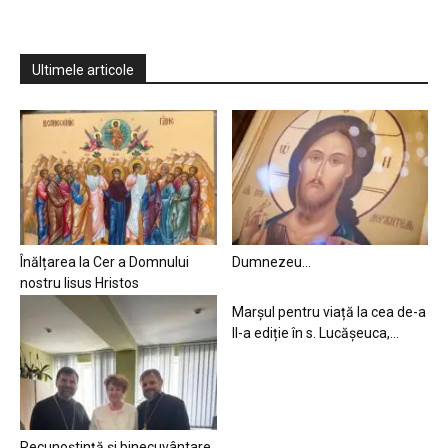
Ultimele articole
Înălțarea la Cer a Domnului
Dumnezeu…
nostru Iisus Hristos
Marșul pentru viață la cea de-a
II-a ediție în s. Lucășeuca,...
Recunoștință și binecuvântare