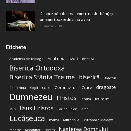
Despre păcatul malahiei (masturbării) şi
onaniei (pazei de a nu avea...
15 aprilie 2010
Etichete
Anul nou
avort
Academia de Teologie
Biserica
Biserica Ortodoxă
Biserica Sfânta Treime
biserică
Botezul
dragoste
copil
Coronavirus
Cruce
Conferință
Copii
Dumnezeu
Hristos
Icoana
Ierusalim
Iisus Hristos
Iisus
Ilarion Boian
Israel
Lucășeuca
mamă
Mitropolia
Mitropolia Moldovei;
Nașterea Domnului
moarte
Mântuitorul Hristos