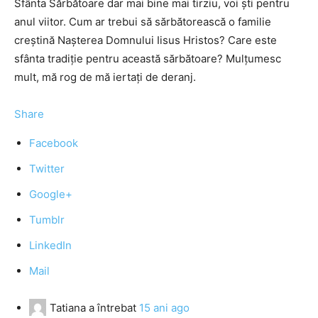
Sfânta Sărbătoare dar mai bine mai tirziu, voi şti pentru
anul viitor. Cum ar trebui să sărbătorească o familie
creştină Naşterea Domnului Iisus Hristos? Care este
sfânta tradiţie pentru această sărbătoare? Mulţumesc
mult, mă rog de mă iertaţi de deranj.
Share
Facebook
Twitter
Google+
Tumblr
LinkedIn
Mail
Tatiana
a întrebat
15 ani ago