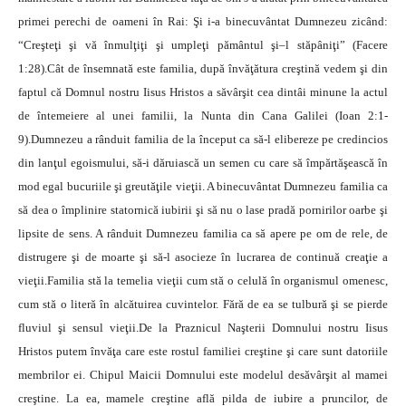
primei perechi de oameni în Rai: Şi i-a binecuvântat Dumnezeu zicând:
“Creşteţi şi vă înmulţiţi şi umpleţi pământul şi–l stăpâniţi” (Facere
1:28).Cât de însemnată este familia, după învăţătura creştină vedem şi din
faptul că Domnul nostru Iisus Hristos a săvârşit cea dintâi minune la actul
de întemeiere al unei familii, la Nunta din Cana Galilei (Ioan 2:1-
9).Dumnezeu a rânduit familia de la început ca să-l elibereze pe credincios
din lanţul egoismului, să-i dăruiască un semen cu care să împărtăşească în
mod egal bucuriile şi greutăţile vieţii. A binecuvântat Dumnezeu familia ca
să dea o împlinire statornică iubirii şi să nu o lase pradă pornirilor oarbe şi
lipsite de sens. A rânduit Dumnezeu familia ca să apere pe om de rele, de
distrugere şi de moarte şi să-l asocieze în lucrarea de continuă creaţie a
vieţii.Familia stă la temelia vieţii cum stă o celulă în organismul omenesc,
cum stă o literă în alcătuirea cuvintelor. Fără de ea se tulbură şi se pierde
fluviul şi sensul vieţii.De la Praznicul Naşterii Domnului nostru Iisus
Hristos putem învăţa care este rostul familiei creştine şi care sunt datoriile
membrilor ei. Chipul Maicii Domnului este modelul desăvârşit al mamei
creştine. La ea, mamele creştine află pilda de iubire a pruncilor, de