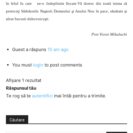
în felul în care ne-o îndeplinim fiecare.Vă doresc din toată inima să
petreceţi Sărbătorile Naşterii Domnului şi Anului Nou în pace, sănătate şi
alese bucurii duhovniceşti.
Prot Victor Mihalachi
Guest
a răspuns
15 ani ago
You must
login
to post comments
Afișare 1 rezultat
Răspunsul tău
Te rog să te
autentifici
mai întâi pentru a trimite.
Căutare