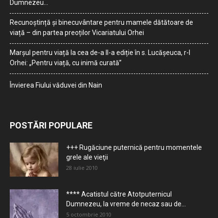
Dumnezeu…
Recunoștință și binecuvântare pentru mamele dătătoare de
viață – din partea preoților Vicariatului Orhei
Marșul pentru viață la cea de-a II-a ediție în s. Lucășeuca, r-l
Orhei: „Pentru viață, cu inimă curată”
Învierea Fiului văduvei din Nain
POSTĂRI POPULARE
+++ Rugăciune puternică pentru momentele
grele ale vieţii
28 iulie 2010
**** Acatistul către Atotputernicul
Dumnezeu, la vreme de necaz sau de...
5 octombrie 2010