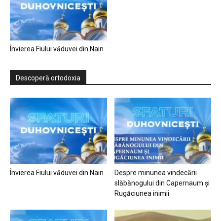
Învierea Fiului văduvei din Nain
Descoperă ortodoxia
Învierea Fiului văduvei din Nain
Despre minunea vindecării
slăbănogului din Capernaum și
Rugăciunea inimii