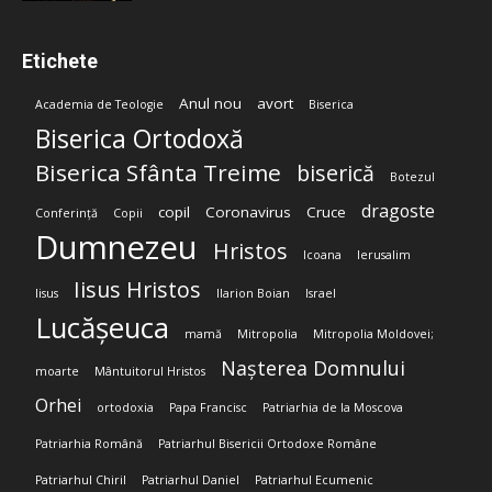
Etichete
Anul nou
avort
Academia de Teologie
Biserica
Biserica Ortodoxă
Biserica Sfânta Treime
biserică
Botezul
dragoste
copil
Coronavirus
Cruce
Conferință
Copii
Dumnezeu
Hristos
Icoana
Ierusalim
Iisus Hristos
Iisus
Ilarion Boian
Israel
Lucășeuca
mamă
Mitropolia
Mitropolia Moldovei;
Nașterea Domnului
moarte
Mântuitorul Hristos
Orhei
ortodoxia
Papa Francisc
Patriarhia de la Moscova
Patriarhia Română
Patriarhul Bisericii Ortodoxe Române
Patriarhul Chiril
Patriarhul Daniel
Patriarhul Ecumenic