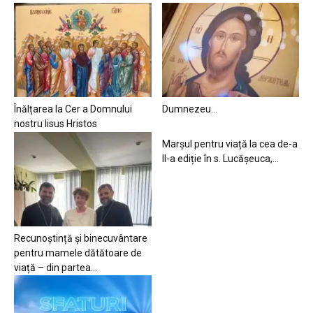
Înălțarea la Cer a Domnului
Dumnezeu…
nostru Iisus Hristos
Marșul pentru viață la cea de-a
II-a ediție în s. Lucășeuca,...
Recunoștință și binecuvântare
pentru mamele dătătoare de
viață – din partea...