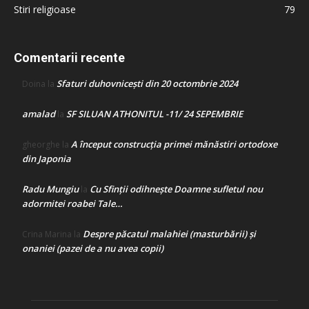
Stiri religioase
79
Comentarii recente
Sfaturi duhovnicești din 20 octombrie 2024
Doina
la
amalad
SF SILUAN ATHONITUL -11/ 24 SEPEMBRIE
la
A început construcţia primei mănăstiri ortodoxe
gheorghe
la
din Japonia
Radu Mungiu
Cu Sfinții odihnește Doamne sufletul nou
la
adormitei roabei Tale…
Despre păcatul malahiei (masturbării) şi
Crina Marina
la
onaniei (pazei de a nu avea copii)