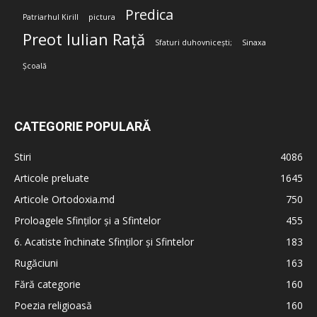
Predica
Patriarhul Kirill
pictura
Preot Iulian Rață
Sfaturi duhovnicești;
Sinaxa
Școală
CATEGORIE POPULARĂ
Stiri
4086
Articole preluate
1645
Articole Ortodoxia.md
750
Proloagele Sfinților și a Sfintelor
455
6. Acatiste închinate Sfinților și Sfintelor
183
Rugăciuni
163
Fără categorie
160
Poezia religioasă
160