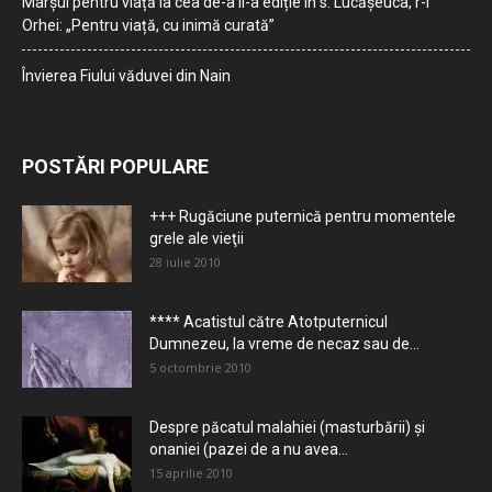
Marșul pentru viață la cea de-a II-a ediție în s. Lucășeuca, r-l
Orhei: „Pentru viață, cu inimă curată”
Învierea Fiului văduvei din Nain
POSTĂRI POPULARE
+++ Rugăciune puternică pentru momentele
grele ale vieţii
28 iulie 2010
**** Acatistul către Atotputernicul
Dumnezeu, la vreme de necaz sau de...
5 octombrie 2010
Despre păcatul malahiei (masturbării) şi
onaniei (pazei de a nu avea...
15 aprilie 2010