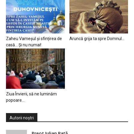
Zaheu Vameșul și sfințirea de
Aruncă grija ta spre Domnul…
casă… Și nu numai!
Ziua Învierii, să ne luminăm
popoare…
Autorii noștri
Preot Iulian Raţă