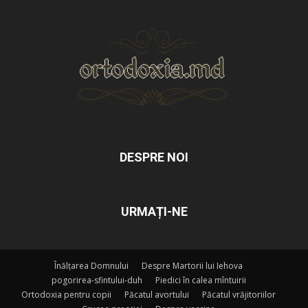
DESPRE NOI
URMAȚI-NE
Înălțarea Domnului
Despre Martorii lui Iehova
pogorirea-sfintului-duh
Piedici în calea mîntuirii
Ortodoxia pentru copii
Păcatul avortului
Păcatul vrăjitoriilor