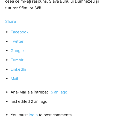
ceea ce mi-aţi răspuns. Slavă Bunului Dumnezeu şi
tuturor Sfinţilor Săi!
Share
Facebook
Twitter
Google+
Tumblr
LinkedIn
Mail
Ana-Maria
a întrebat
15 ani ago
last edited 2 ani ago
You must
login
to post comments