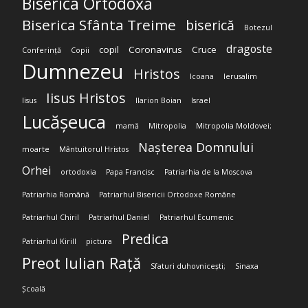
Biserica Ortodoxă
Biserica Sfânta Treime
biserică
Botezul
dragoste
copil
Coronavirus
Cruce
Conferință
Copii
Dumnezeu
Hristos
Icoana
Ierusalim
Iisus Hristos
Iisus
Ilarion Boian
Israel
Lucășeuca
mamă
Mitropolia
Mitropolia Moldovei;
Nașterea Domnului
moarte
Mântuitorul Hristos
Orhei
ortodoxia
Papa Francisc
Patriarhia de la Moscova
Patriarhia Română
Patriarhul Bisericii Ortodoxe Române
Patriarhul Chiril
Patriarhul Daniel
Patriarhul Ecumenic
Predica
Patriarhul Kirill
pictura
Preot Iulian Rață
Sfaturi duhovnicești;
Sinaxa
Școală