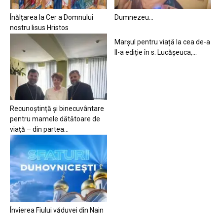
Înălțarea la Cer a Domnului
Dumnezeu…
nostru Iisus Hristos
Marșul pentru viață la cea de-a
II-a ediție în s. Lucășeuca,...
Recunoștință și binecuvântare
pentru mamele dătătoare de
viață – din partea...
Învierea Fiului văduvei din Nain