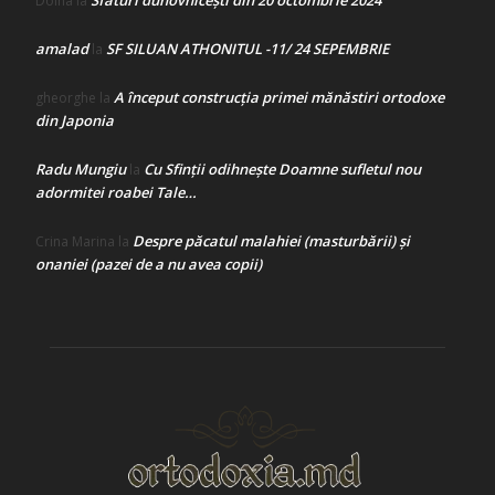
Sfaturi duhovnicești din 20 octombrie 2024
Doina
la
amalad
SF SILUAN ATHONITUL -11/ 24 SEPEMBRIE
la
A început construcţia primei mănăstiri ortodoxe
gheorghe
la
din Japonia
Radu Mungiu
Cu Sfinții odihnește Doamne sufletul nou
la
adormitei roabei Tale…
Despre păcatul malahiei (masturbării) şi
Crina Marina
la
onaniei (pazei de a nu avea copii)