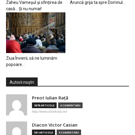
Zaheu Vameșul și sfințirea de
Aruncă grija ta spre Domnul…
casă… Și nu numai!
Ziua Învierii, să ne luminăm
popoare…
Autorii noștri
Preot Iulian Raţă
3878 ARTICOLE
6 COMENTARII
http://www.ortodoxia.md
Diacon Victor Casian
581 ARTICOLE
5 COMENTARII