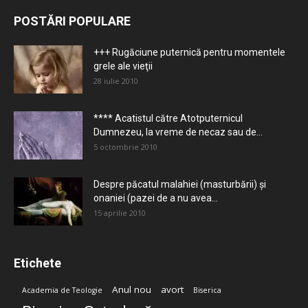
POSTĂRI POPULARE
+++ Rugăciune puternică pentru momentele
grele ale vieţii
28 iulie 2010
**** Acatistul către Atotputernicul
Dumnezeu, la vreme de necaz sau de...
5 octombrie 2010
Despre păcatul malahiei (masturbării) şi
onaniei (pazei de a nu avea...
15 aprilie 2010
Etichete
Anul nou
avort
Academia de Teologie
Biserica