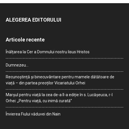
ALEGEREA EDITORULUI
Articole recente
Înălțarea la Cer a Domnului nostru Iisus Hristos
Dumnezeu…
Recunoștință și binecuvântare pentru mamele dătătoare de
viață – din partea preoților Vicariatului Orhei
Marșul pentru viață la cea de-a II-a ediție în s. Lucășeuca, r-l
Orhei: „Pentru viață, cu inimă curată”
Învierea Fiului văduvei din Nain