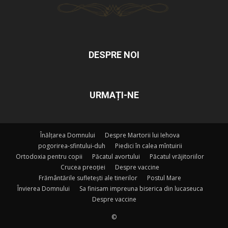
DESPRE NOI
URMAȚI-NE
Înălțarea Domnului
Despre Martorii lui Iehova
pogorirea-sfintului-duh
Piedici în calea mîntuirii
Ortodoxia pentru copii
Păcatul avortului
Păcatul vrăjitoriilor
Crucea preoției
Despre vaccine
Frământările sufletești ale tinerilor
Postul Mare
Învierea Domnului
Sa finisam impreuna biserica din lucaseuca
Despre vaccine
©