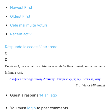
Newest First
Oldest First
Cele mai multe voturi
Recent activ
Răspunde la această întrebare
0
0
Dragă soră, nu am dat de existenţa acestuia în lima română, numai varianta
în limba rusă.
Акафист
преподобному Агапиту Печерскому, врачу безмездному
Prot Victor Mihalachi
Guest
a răspuns
14 ani ago
You must
login
to post comments