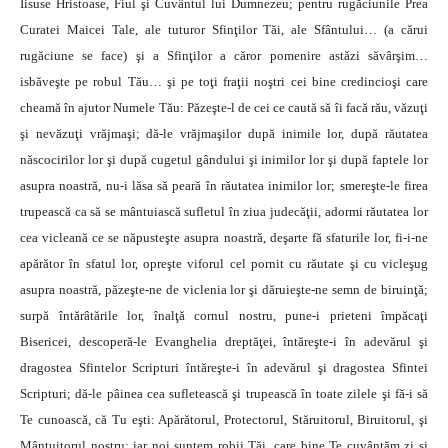
Iisuse Hristoase, Fiul şi Cuvântul lui Dumnezeu; pentru rugăciunile Prea
Curatei Maicei Tale, ale tuturor Sfinţilor Tăi, ale Sfântului… (a cărui
rugăciune se face) şi a Sfinţilor a căror pomenire astăzi săvârşim…
isbăveşte pe robul Tău… şi pe toţi fraţii noştri cei bine credincioşi care
cheamă în ajutor Numele Tău: Păzeşte-l de cei ce caută să îi facă rău, văzuţi
şi nevăzuţi vrăjmaşi; dă-le vrăjmaşilor după inimile lor, după răutatea
născocirilor lor şi după cugetul gândului şi inimilor lor şi după faptele lor
asupra noastră, nu-i lăsa să peară în răutatea inimilor lor; smereşte-le firea
trupească ca să se mântuiască sufletul în ziua judecăţii, adormi răutatea lor
cea vicleană ce se năpusteşte asupra noastră, deşarte fă sfaturile lor, fi-i-ne
apărător în sfatul lor, opreşte viforul cel pornit cu răutate şi cu vicleşug
asupra noastră, păzeşte-ne de viclenia lor şi dăruieşte-ne semn de biruinţă;
surpă întărâtările lor, înalţă cornul nostru, pune-i prieteni împăcaţi
Bisericei, descoperă-le Evanghelia dreptăţei, întăreşte-i în adevărul şi
dragostea Sfintelor Scripturi întăreşte-i în adevărul şi dragostea Sfintei
Scripturi; dă-le pâinea cea sufletească şi trupească în toate zilele şi fă-i să
Te cunoască, că Tu eşti: Apărătorul, Protectorul, Stăruitorul, Biruitorul, şi
Mântuitorul nostru; iar noi suntem robii Tăi, care bine Te cuvântăm zi şi