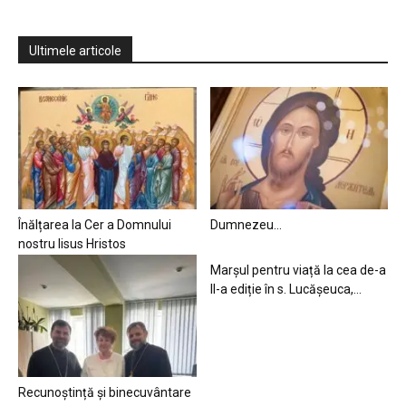
Ultimele articole
Înălțarea la Cer a Domnului
Dumnezeu…
nostru Iisus Hristos
Marșul pentru viață la cea de-a
II-a ediție în s. Lucășeuca,...
Recunoștință și binecuvântare