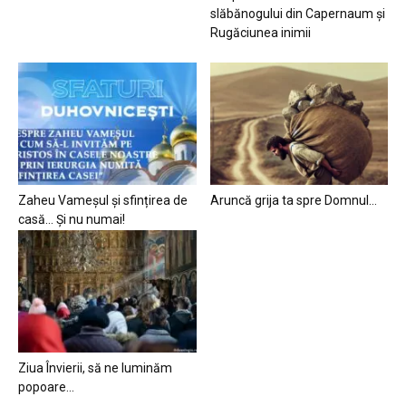
slăbănogului din Capernaum și
Rugăciunea inimii
Zaheu Vameșul și sfințirea de
Aruncă grija ta spre Domnul…
casă… Și nu numai!
Ziua Învierii, să ne luminăm
popoare…