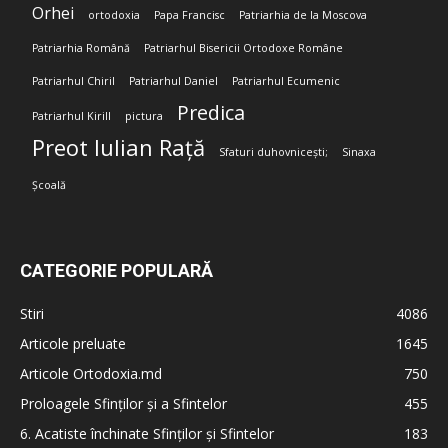
Orhei
ortodoxia
Papa Francisc
Patriarhia de la Moscova
Patriarhia Română
Patriarhul Bisericii Ortodoxe Române
Patriarhul Chiril
Patriarhul Daniel
Patriarhul Ecumenic
Predica
Patriarhul Kirill
pictura
Preot Iulian Rață
Sfaturi duhovnicești;
Sinaxa
Școală
CATEGORIE POPULARĂ
Stiri
4086
Articole preluate
1645
Articole Ortodoxia.md
750
Proloagele Sfinților și a Sfintelor
455
6. Acatiste închinate Sfinților și Sfintelor
183