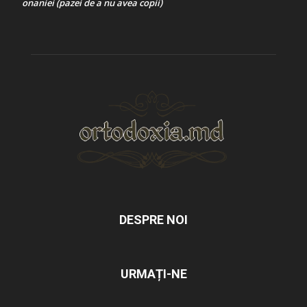
onaniei (pazei de a nu avea copii)
DESPRE NOI
URMAȚI-NE