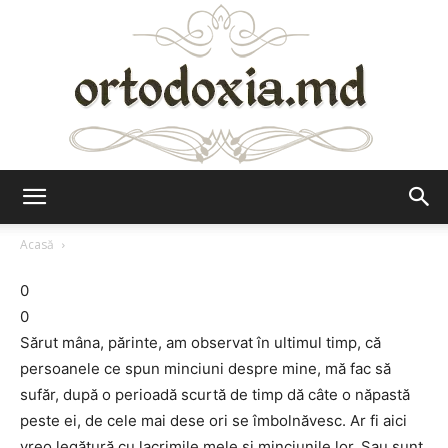
Ortodoxia.md
Acasă
0
0
Sărut mâna, părinte, am observat în ultimul timp, că
persoanele ce spun minciuni despre mine, mă fac să
sufăr, după o perioadă scurtă de timp dă câte o năpastă
peste ei, de cele mai dese ori se îmbolnăvesc. Ar fi aici
vreo legătură cu lacrimile mele și minciunile lor. Sau sunt