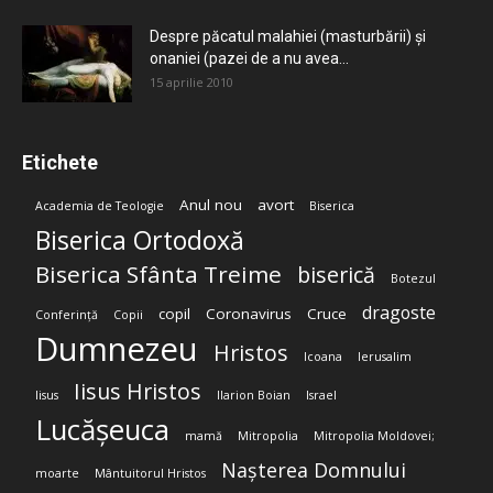
Despre păcatul malahiei (masturbării) şi
onaniei (pazei de a nu avea...
15 aprilie 2010
Etichete
Anul nou
avort
Academia de Teologie
Biserica
Biserica Ortodoxă
Biserica Sfânta Treime
biserică
Botezul
dragoste
copil
Coronavirus
Cruce
Conferință
Copii
Dumnezeu
Hristos
Icoana
Ierusalim
Iisus Hristos
Iisus
Ilarion Boian
Israel
Lucășeuca
mamă
Mitropolia
Mitropolia Moldovei;
Nașterea Domnului
moarte
Mântuitorul Hristos