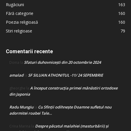
Rugăciuni
163
Fără categorie
160
Poezia religioasă
160
Stiri religioase
79
Comentarii recente
Sfaturi duhovnicești din 20 octombrie 2024
Doina
la
amalad
SF SILUAN ATHONITUL -11/ 24 SEPEMBRIE
la
A început construcţia primei mănăstiri ortodoxe
gheorghe
la
din Japonia
Radu Mungiu
Cu Sfinții odihnește Doamne sufletul nou
la
adormitei roabei Tale…
Despre păcatul malahiei (masturbării) şi
Crina Marina
la