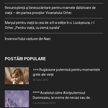
Recunoștință și binecuvântare pentru mamele dătătoare de
viață – din partea preoților Vicariatului Orhei
Marșul pentru viață la cea de-a II-a ediție în s. Lucășeuca, r-l
Orhei: „Pentru viață, cu inimă curată”
Învierea Fiului văduvei din Nain
POSTĂRI POPULARE
+++ Rugăciune puternică pentru momentele
grele ale vieţii
28 iulie 2010
**** Acatistul către Atotputernicul
Dumnezeu, la vreme de necaz sau de...
5 octombrie 2010