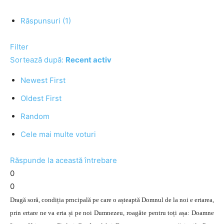
Răspunsuri (1)
Filter
Sortează după:
Recent activ
Newest First
Oldest First
Random
Cele mai multe voturi
Răspunde la această întrebare
0
0
Dragă soră, condiția prncipală pe care o așteaptă Domnul de la noi e ertarea,
prin ertare ne va erta și pe noi Dumnezeu, roagăte pentru toți așa: Doamne