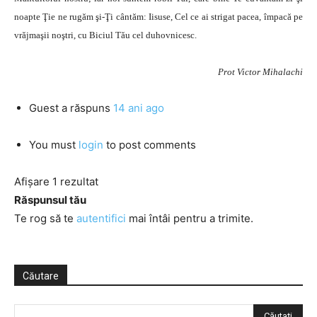
noapte Ţie ne rugăm şi-Ţi cântăm: Iisuse, Cel ce ai strigat pacea, împacă pe
vrăjmaşii noştri, cu Biciul Tău cel duhovnicesc.
Prot Victor Mihalachi
Guest
a răspuns
14 ani ago
You must
login
to post comments
Afișare 1 rezultat
Răspunsul tău
Te rog să te
autentifici
mai întâi pentru a trimite.
Căutare