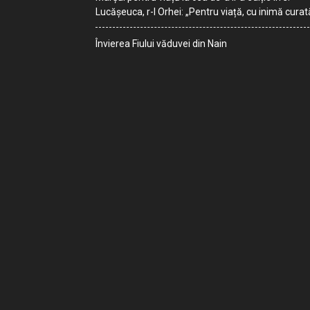
Lucășeuca, r-l Orhei: „Pentru viață, cu inimă curat
Învierea Fiului văduvei din Nain