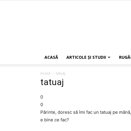
ACASĂ
ARTICOLE ŞI STUDII
RUGĂ
Acasă
tatuaj
tatuaj
0
0
Părinte, doresc să îmi fac un tatuaj pe mână,
e bine ce fac?