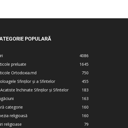
ATEGORIE POPULARĂ
iri
4086
ticole preluate
1645
ticole Ortodoxia.md
750
oloagele Sfinților și a Sfintelor
455
 Acatiste închinate Sfinților și Sfintelor
183
găciuni
163
ră categorie
160
ezia religioasă
160
iri religioase
79