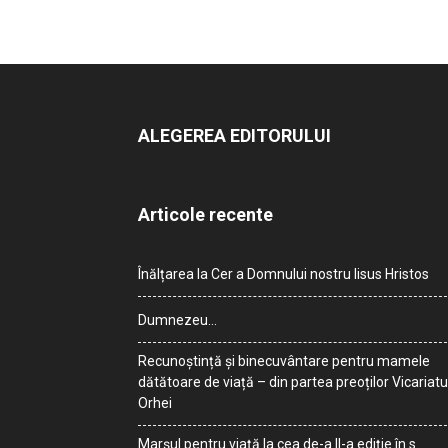
ALEGEREA EDITORULUI
Articole recente
Înălțarea la Cer a Domnului nostru Iisus Hristos
Dumnezeu…
Recunoștință și binecuvântare pentru mamele
dătătoare de viață – din partea preoților Vicariatu
Orhei
Marșul pentru viață la cea de-a II-a ediție în s.