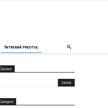
ÎNTREABĂ PREOTUL
Căutare
Categorii