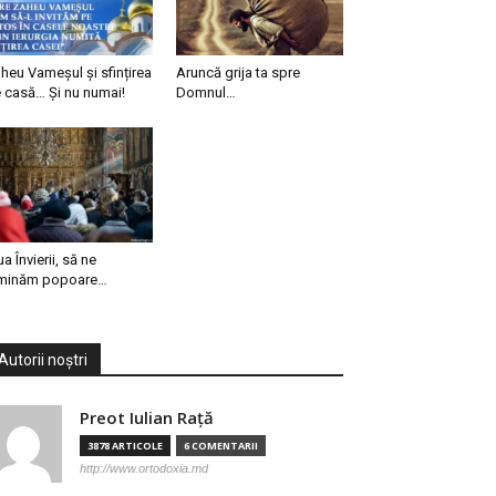
heu Vameșul și sfințirea
Aruncă grija ta spre
 casă… Și nu numai!
Domnul…
ua Învierii, să ne
minăm popoare…
Autorii noștri
Preot Iulian Raţă
3878 ARTICOLE
6 COMENTARII
http://www.ortodoxia.md