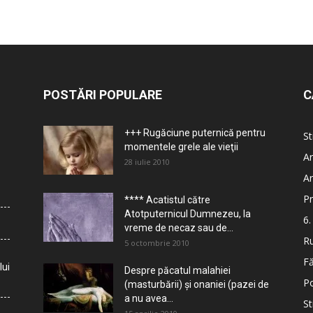
POSTĂRI POPULARE
C
+++ Rugăciune puternică pentru
St
momentele grele ale vieţii
Ar
28 iulie 2010
Ar
Pr
**** Acatistul către
Atotputernicul Dumnezeu, la
6.
vreme de necaz sau de...
Ru
5 octombrie 2010
Fă
lui
Despre păcatul malahiei
Po
(masturbării) şi onaniei (pazei de
a nu avea...
St