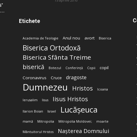
15 aprilie 2010
ă”
C
Etichete
Anul nou
avort
Academia de Teologie
Biserica
Biserica Ortodoxă
Biserica Sfânta Treime
biserică
copil
Botezul
Conferință
Copii
dragoste
Coronavirus
Cruce
Dumnezeu
Hristos
Icoana
Iisus Hristos
Ierusalim
Iisus
Lucășeuca
Ilarion Boian
Israel
mamă
Mitropolia
Mitropolia Moldovei;
moarte
Nașterea Domnului
Mântuitorul Hristos