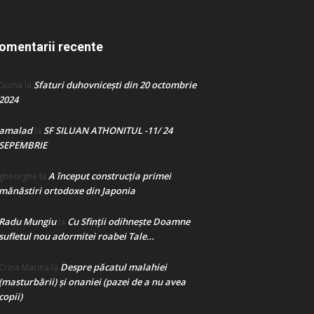
omentarii recente
Sfaturi duhovnicești din 20 octombrie
Doina
la
2024
amalad
SF SILUAN ATHONITUL -11/ 24
la
SEPEMBRIE
A început construcţia primei
gheorghe
la
mănăstiri ortodoxe din Japonia
Radu Mungiu
Cu Sfinții odihnește Doamne
la
sufletul nou adormitei roabei Tale…
Despre păcatul malahiei
Crina Marina
la
(masturbării) şi onaniei (pazei de a nu avea
copii)