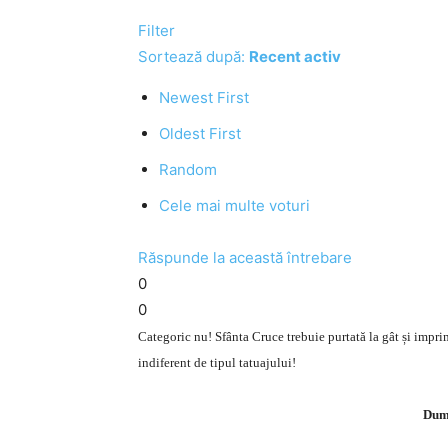
Filter
Sortează după:
Recent activ
Newest First
Oldest First
Random
Cele mai multe voturi
Răspunde la această întrebare
0
0
Categoric nu! Sfânta Cruce trebuie purtată la gât și imprim
indiferent de tipul tatuajului!
Dumn