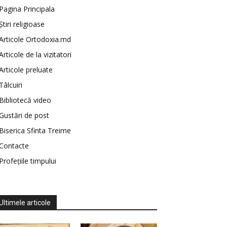
Pagina Principala
Știri religioase
Articole Ortodoxia.md
Articole de la vizitatori
Articole preluate
Tâlcuiri
Bibliotecă video
Gustări de post
Biserica Sfinta Treime
Contacte
Profețiile timpului
Ultimele articole