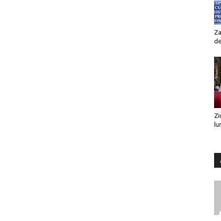
Za
de
Zi
lu