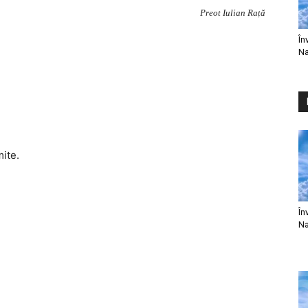
Preot Iulian Rață
În
Na
mite.
În
Na