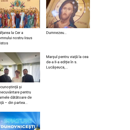
ălțarea la Cer a
Dumnezeu…
mnului nostru Iisus
istos
Marșul pentru viață la cea
de-a II-a ediție în s.
Lucășeuca,...
cunoștință și
necuvântare pentru
mele dătătoare de
ață – din partea...