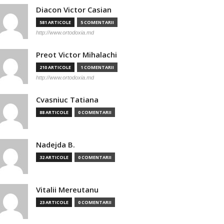
Diacon Victor Casian
581 ARTICOLE
5 COMENTARII
http://www.ortodoxia.md
Preot Victor Mihalachi
210 ARTICOLE
1 COMENTARII
http://www.ortodoxia.md
Cvasniuc Tatiana
88 ARTICOLE
0 COMENTARII
Nadejda B.
32 ARTICOLE
0 COMENTARII
Vitalii Mereutanu
23 ARTICOLE
0 COMENTARII