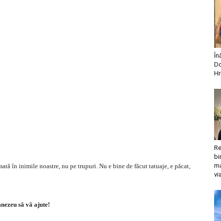
În
Do
Hr
Re
bi
ma
ată în inimile noastre, nu pe trupuri. Nu e bine de făcut tatuaje, e păcat,
vi
ezeu să vă ajute!