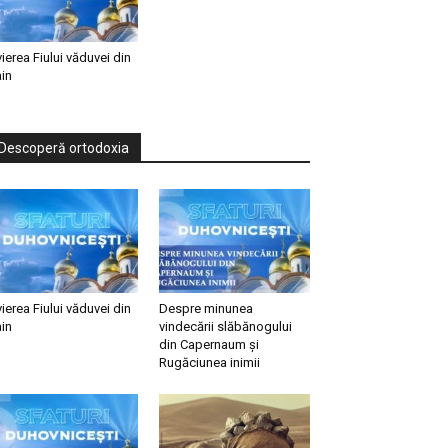
vierea Fiului văduvei din
in
Descoperă ortodoxia
vierea Fiului văduvei din
Despre minunea
in
vindecării slăbănogului
din Capernaum și
Rugăciunea inimii