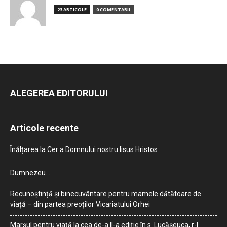
23 ARTICOLE
0 COMENTARII
ALEGEREA EDITORULUI
Articole recente
Înălțarea la Cer a Domnului nostru Iisus Hristos
Dumnezeu…
Recunoștință și binecuvântare pentru mamele dătătoare de
viață – din partea preoților Vicariatului Orhei
Marșul pentru viață la cea de-a II-a ediție în s. Lucășeuca, r-l