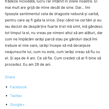
trădeze niciodată, lucru rar întâlnit în zilele noastre. El
mai mult are grijă de mine decât de sine. Dar… îmi
lipsește sentimentul cela de dragoste nebună și oarbă,
pentru care aș fi gata la orice. Deși când ne certăm și eu
iau decizii de despărțire foarte trist mă simt, mă gândesc
tot timpul la el, nu vreau pe nimeni altul să am alături, dar
cum ne împăcăm iarăși parcă stau pe gânduri dacă îmi
trebuie el mie oare, iarăși începe să mă deranjeze
neajunsurile lui, cum nu este, cum iarăși vreau să fiu cu
el. Și așa de 4 ani. Ce să fie. Cum credeți că ar fi bine să
procedez. Eu am 28 de ani.
Share
Facebook
Twitter
Google+