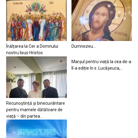
Înălțarea la Cer a Domnului
Dumnezeu…
nostru Iisus Hristos
Marșul pentru viață la cea de-a
II-a ediție în s. Lucășeuca,...
Recunoștință și binecuvântare
pentru mamele dătătoare de
viață – din partea...