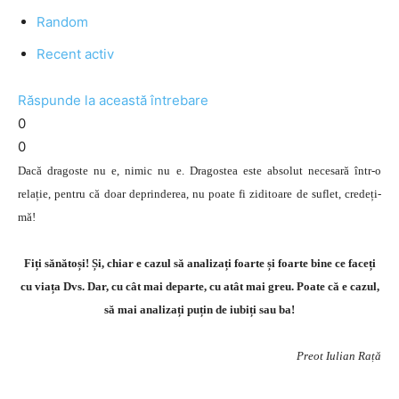
Random
Recent activ
Răspunde la această întrebare
0
0
Dacă dragoste nu e, nimic nu e. Dragostea este absolut necesară într-o
relație, pentru că doar deprinderea, nu poate fi ziditoare de suflet, credeți-
mă!
Fiți sănătoși! Și, chiar e cazul să analizați foarte și foarte bine ce faceți
cu viața Dvs. Dar, cu cât mai departe, cu atât mai greu. Poate că e cazul,
să mai analizați puțin de iubiți sau ba!
Preot Iulian Rață