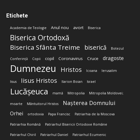
Etichete
Anul nou
avort
Academia de Teologie
Biserica
Biserica Ortodoxă
Biserica Sfânta Treime
biserică
Botezul
dragoste
copil
Coronavirus
Cruce
Conferință
Copii
Dumnezeu
Hristos
Icoana
Ierusalim
Iisus Hristos
Iisus
Ilarion Boian
Israel
Lucășeuca
mamă
Mitropolia
Mitropolia Moldovei;
Nașterea Domnului
moarte
Mântuitorul Hristos
Orhei
ortodoxia
Papa Francisc
Patriarhia de la Moscova
Patriarhia Română
Patriarhul Bisericii Ortodoxe Române
Patriarhul Chiril
Patriarhul Daniel
Patriarhul Ecumenic