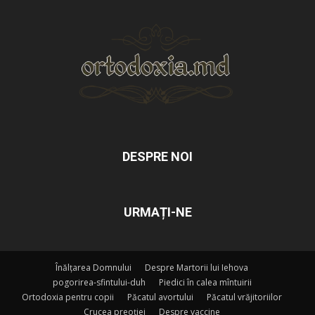
DESPRE NOI
URMAȚI-NE
Înălțarea Domnului
Despre Martorii lui Iehova
pogorirea-sfintului-duh
Piedici în calea mîntuirii
Ortodoxia pentru copii
Păcatul avortului
Păcatul vrăjitoriilor
Crucea preoției
Despre vaccine