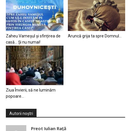
Zaheu Vameșul și sfințirea de
Aruncă grija ta spre Domnul…
casă… Și nu numai!
Ziua Învierii, să ne luminăm
popoare…
Autorii noștri
Preot Iulian Raţă