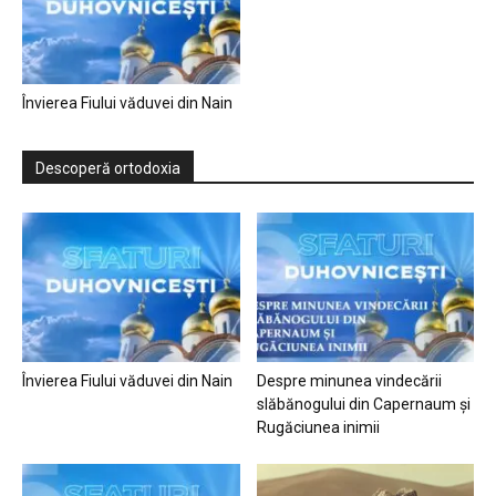
Învierea Fiului văduvei din Nain
Descoperă ortodoxia
Învierea Fiului văduvei din Nain
Despre minunea vindecării
slăbănogului din Capernaum și
Rugăciunea inimii