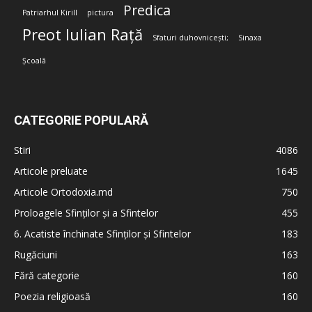
Predica
Patriarhul Kirill
pictura
Preot Iulian Rață
Sfaturi duhovnicești;
Sinaxa
Școală
CATEGORIE POPULARĂ
Stiri
4086
Articole preluate
1645
Articole Ortodoxia.md
750
Proloagele Sfinților și a Sfintelor
455
6. Acatiste închinate Sfinților și Sfintelor
183
Rugăciuni
163
Fără categorie
160
Poezia religioasă
160