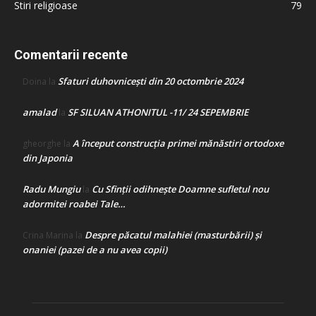
Stiri religioase
79
Comentarii recente
Sfaturi duhovnicești din 20 octombrie 2024
Doina
la
amalad
SF SILUAN ATHONITUL -11/ 24 SEPEMBRIE
la
A început construcţia primei mănăstiri ortodoxe
gheorghe
la
din Japonia
Radu Mungiu
Cu Sfinții odihnește Doamne sufletul nou
la
adormitei roabei Tale…
Despre păcatul malahiei (masturbării) şi
Crina Marina
la
onaniei (pazei de a nu avea copii)