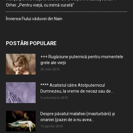
Orhei: „Pentru viață, cu inimă curată”
Învierea Fiului văduvei din Nain
POSTĂRI POPULARE
+++ Rugăciune puternică pentru momentele
grele ale vieţii
28 iulie 2010
**** Acatistul către Atotputernicul
Dumnezeu, la vreme de necaz sau de...
5 octombrie 2010
Despre păcatul malahiei (masturbării) şi
onaniei (pazei de a nu avea...
15 aprilie 2010