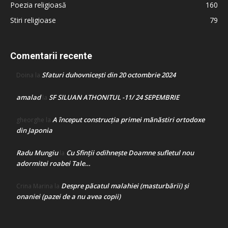
Poezia religioasă
160
Stiri religioase
79
Comentarii recente
Sfaturi duhovnicești din 20 octombrie 2024
Doina
la
amalad
SF SILUAN ATHONITUL -11/ 24 SEPEMBRIE
la
A început construcţia primei mănăstiri ortodoxe
gheorghe
la
din Japonia
Radu Mungiu
Cu Sfinții odihnește Doamne sufletul nou
la
adormitei roabei Tale…
Despre păcatul malahiei (masturbării) şi
Crina Marina
la
onaniei (pazei de a nu avea copii)