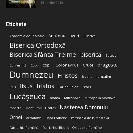
15 aprilie 2010
Etichete
Anul nou
avort
Academia de Teologie
Biserica
Biserica Ortodoxă
Biserica Sfânta Treime
biserică
Botezul
dragoste
copil
Coronavirus
Cruce
Conferință
Copii
Dumnezeu
Hristos
Icoana
Ierusalim
Iisus Hristos
Iisus
Ilarion Boian
Israel
Lucășeuca
mamă
Mitropolia
Mitropolia Moldovei;
Nașterea Domnului
moarte
Mântuitorul Hristos
Orhei
ortodoxia
Papa Francisc
Patriarhia de la Moscova
Patriarhia Română
Patriarhul Bisericii Ortodoxe Române