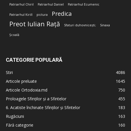
Patriarhul Chiril
Patriarhul Daniel
Patriarhul Ecumenic
Predica
Patriarhul Kirill
pictura
Preot Iulian Rață
Sfaturi duhovnicești;
Sinaxa
Școală
CATEGORIE POPULARĂ
Stiri
4086
Articole preluate
1645
Articole Ortodoxia.md
750
Proloagele Sfinților și a Sfintelor
455
6. Acatiste închinate Sfinților și Sfintelor
183
Rugăciuni
163
Fără categorie
160