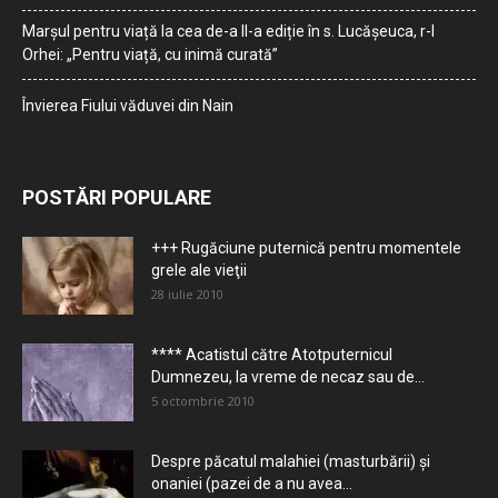
Marșul pentru viață la cea de-a II-a ediție în s. Lucășeuca, r-l
Orhei: „Pentru viață, cu inimă curată”
Învierea Fiului văduvei din Nain
POSTĂRI POPULARE
+++ Rugăciune puternică pentru momentele
grele ale vieţii
28 iulie 2010
**** Acatistul către Atotputernicul
Dumnezeu, la vreme de necaz sau de...
5 octombrie 2010
Despre păcatul malahiei (masturbării) şi
onaniei (pazei de a nu avea...