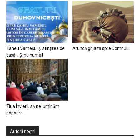
Zaheu Vameșul și sfințirea de
Aruncă grija ta spre Domnul…
casă… Și nu numai!
Ziua Învierii, să ne luminăm
popoare…
Autorii noștri