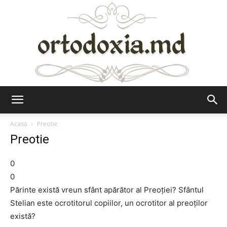
Ortodoxia.md
Acasă
Preotie
Preotie
0
0
Părinte există vreun sfânt apărător al Preoţiei? Sfântul
Stelian este ocrotitorul copiilor, un ocrotitor al preoţilor
există?