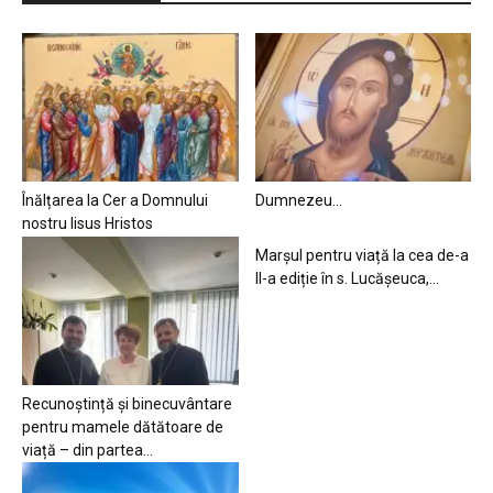
Înălțarea la Cer a Domnului
Dumnezeu…
nostru Iisus Hristos
Marșul pentru viață la cea de-a
II-a ediție în s. Lucășeuca,...
Recunoștință și binecuvântare
pentru mamele dătătoare de
viață – din partea...