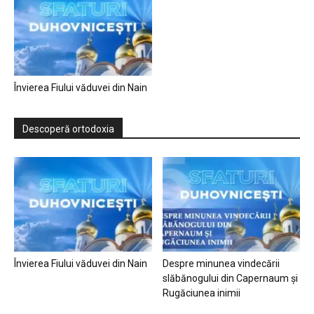
Învierea Fiului văduvei din Nain
Descoperă ortodoxia
Învierea Fiului văduvei din Nain
Despre minunea vindecării
slăbănogului din Capernaum și
Rugăciunea inimii