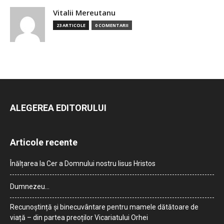
Vitalii Mereutanu
23 ARTICOLE
0 COMENTARII
ALEGEREA EDITORULUI
Articole recente
Înălțarea la Cer a Domnului nostru Iisus Hristos
Dumnezeu…
Recunoștință și binecuvântare pentru mamele dătătoare de
viață – din partea preoților Vicariatului Orhei