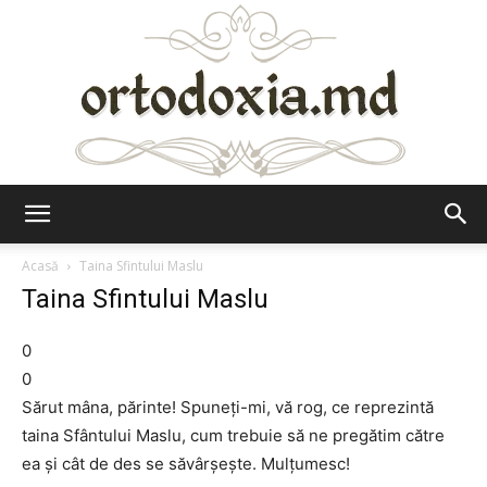
Ortodoxia.md
Acasă
Taina Sfintului Maslu
Taina Sfintului Maslu
0
0
Sărut mâna, părinte! Spuneţi-mi, vă rog, ce reprezintă
taina Sfântului Maslu, cum trebuie să ne pregătim către
ea şi cât de des se săvârşeşte. Mulţumesc!