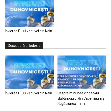
Învierea Fiului văduvei din Nain
Descoperă ortodoxia
Învierea Fiului văduvei din Nain
Despre minunea vindecării
slăbănogului din Capernaum și
Rugăciunea inimii