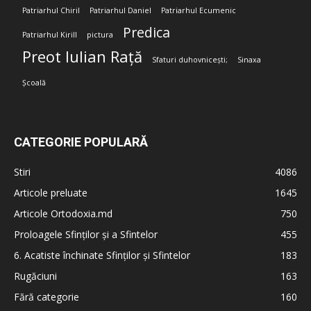
Patriarhul Chiril
Patriarhul Daniel
Patriarhul Ecumenic
Predica
Patriarhul Kirill
pictura
Preot Iulian Rață
Sfaturi duhovnicești;
Sinaxa
Școală
CATEGORIE POPULARĂ
Stiri
4086
Articole preluate
1645
Articole Ortodoxia.md
750
Proloagele Sfinților și a Sfintelor
455
6. Acatiste închinate Sfinților și Sfintelor
183
Rugăciuni
163
Fără categorie
160