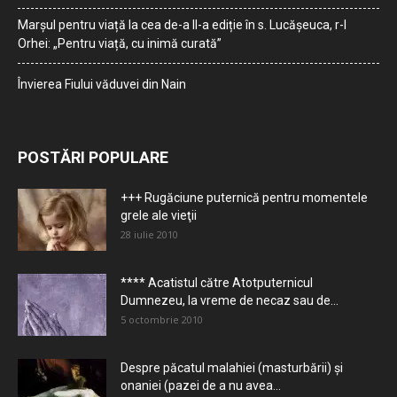
Marșul pentru viață la cea de-a II-a ediție în s. Lucășeuca, r-l
Orhei: „Pentru viață, cu inimă curată”
Învierea Fiului văduvei din Nain
POSTĂRI POPULARE
+++ Rugăciune puternică pentru momentele
grele ale vieţii
28 iulie 2010
**** Acatistul către Atotputernicul
Dumnezeu, la vreme de necaz sau de...
5 octombrie 2010
Despre păcatul malahiei (masturbării) şi
onaniei (pazei de a nu avea...