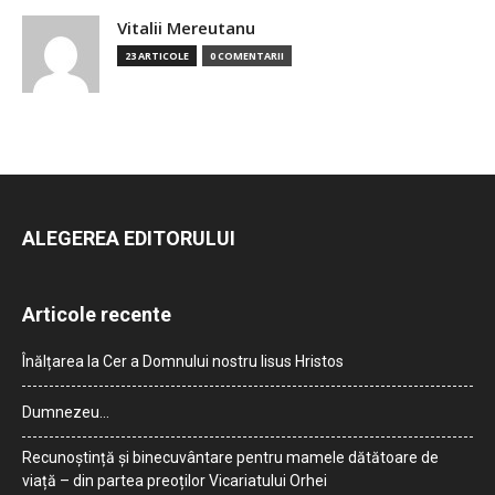
Vitalii Mereutanu
23 ARTICOLE
0 COMENTARII
ALEGEREA EDITORULUI
Articole recente
Înălțarea la Cer a Domnului nostru Iisus Hristos
Dumnezeu…
Recunoștință și binecuvântare pentru mamele dătătoare de
viață – din partea preoților Vicariatului Orhei