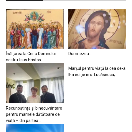
Înălțarea la Cer a Domnului
Dumnezeu…
nostru Iisus Hristos
Marșul pentru viață la cea de-a
II-a ediție în s. Lucășeuca,...
Recunoștință și binecuvântare
pentru mamele dătătoare de
viață – din partea...