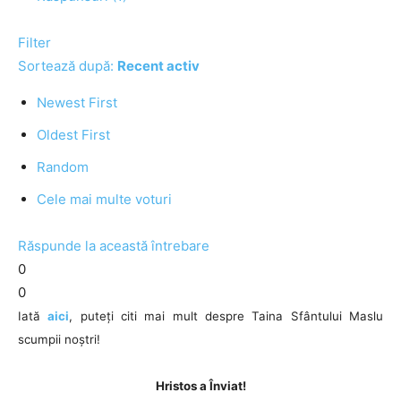
Filter
Sortează după:
Recent activ
Newest First
Oldest First
Random
Cele mai multe voturi
Răspunde la această întrebare
0
0
Iată
aici
, puteți citi mai mult despre Taina Sfântului Maslu
scumpii noștri!
Hristos a Înviat!