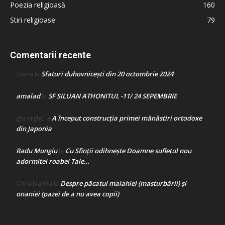
Poezia religioasă
160
Stiri religioase
79
Comentarii recente
Sfaturi duhovnicești din 20 octombrie 2024
Doina
la
amalad
SF SILUAN ATHONITUL -11/ 24 SEPEMBRIE
la
A început construcţia primei mănăstiri ortodoxe
gheorghe
la
din Japonia
Radu Mungiu
Cu Sfinții odihnește Doamne sufletul nou
la
adormitei roabei Tale…
Despre păcatul malahiei (masturbării) şi
Crina Marina
la
onaniei (pazei de a nu avea copii)