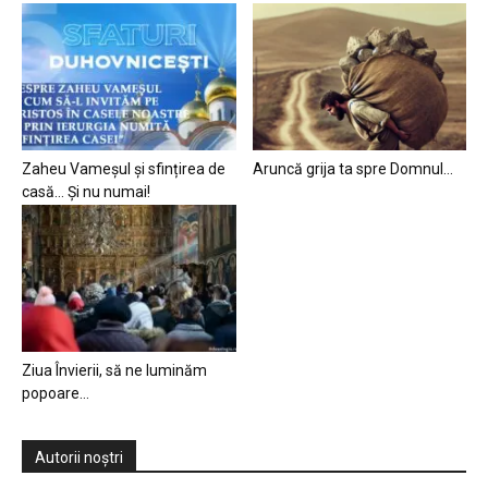
Zaheu Vameșul și sfințirea de
Aruncă grija ta spre Domnul…
casă… Și nu numai!
Ziua Învierii, să ne luminăm
popoare…
Autorii noștri