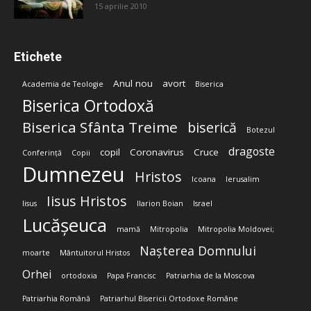
15 aprilie 2010
Etichete
Anul nou
avort
Academia de Teologie
Biserica
Biserica Ortodoxă
Biserica Sfânta Treime
biserică
Botezul
dragoste
copil
Coronavirus
Cruce
Conferință
Copii
Dumnezeu
Hristos
Icoana
Ierusalim
Iisus Hristos
Iisus
Ilarion Boian
Israel
Lucășeuca
mamă
Mitropolia
Mitropolia Moldovei;
Nașterea Domnului
moarte
Mântuitorul Hristos
Orhei
ortodoxia
Papa Francisc
Patriarhia de la Moscova
Patriarhia Română
Patriarhul Bisericii Ortodoxe Române