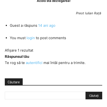
Acolo stă dezlegarea!
Preot Iulian Rață
Guest
a răspuns
14 ani ago
You must
login
to post comments
Afișare 1 rezultat
Răspunsul tău
Te rog să te
autentifici
mai întâi pentru a trimite.
Căutare