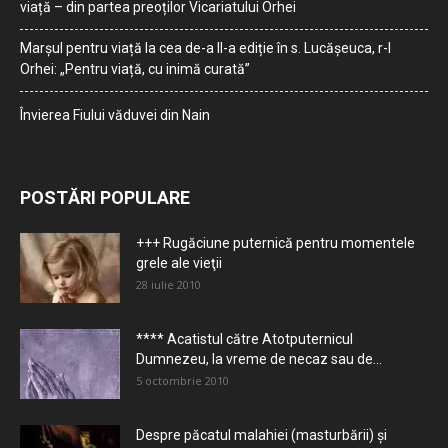
viață – din partea preoților Vicariatului Orhei
Marșul pentru viață la cea de-a II-a ediție în s. Lucășeuca, r-l
Orhei: „Pentru viață, cu inimă curată”
Învierea Fiului văduvei din Nain
POSTĂRI POPULARE
+++ Rugăciune puternică pentru momentele
grele ale vieţii
28 iulie 2010
**** Acatistul către Atotputernicul
Dumnezeu, la vreme de necaz sau de...
5 octombrie 2010
Despre păcatul malahiei (masturbării) şi