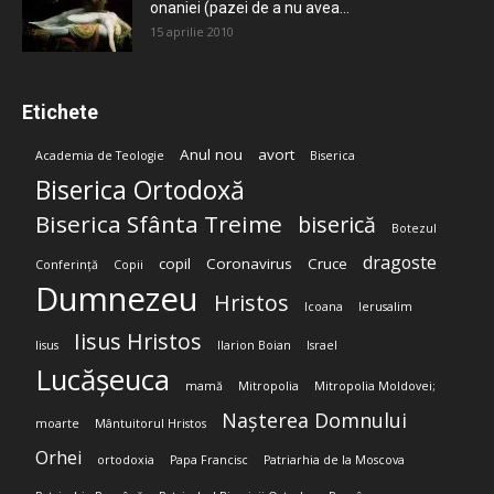
onaniei (pazei de a nu avea...
15 aprilie 2010
Etichete
Anul nou
avort
Academia de Teologie
Biserica
Biserica Ortodoxă
Biserica Sfânta Treime
biserică
Botezul
dragoste
copil
Coronavirus
Cruce
Conferință
Copii
Dumnezeu
Hristos
Icoana
Ierusalim
Iisus Hristos
Iisus
Ilarion Boian
Israel
Lucășeuca
mamă
Mitropolia
Mitropolia Moldovei;
Nașterea Domnului
moarte
Mântuitorul Hristos
Orhei
ortodoxia
Papa Francisc
Patriarhia de la Moscova