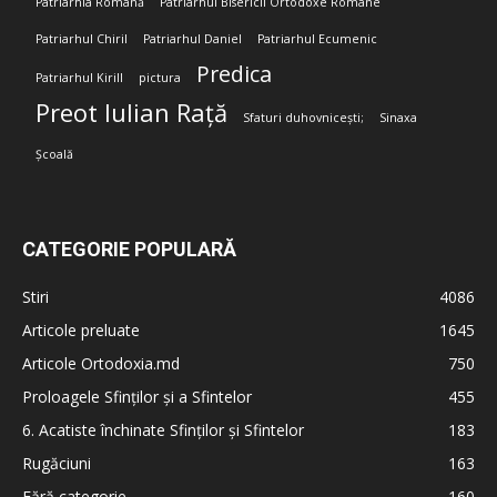
Patriarhia Română
Patriarhul Bisericii Ortodoxe Române
Patriarhul Chiril
Patriarhul Daniel
Patriarhul Ecumenic
Predica
Patriarhul Kirill
pictura
Preot Iulian Rață
Sfaturi duhovnicești;
Sinaxa
Școală
CATEGORIE POPULARĂ
Stiri
4086
Articole preluate
1645
Articole Ortodoxia.md
750
Proloagele Sfinților și a Sfintelor
455
6. Acatiste închinate Sfinților și Sfintelor
183
Rugăciuni
163
Fără categorie
160