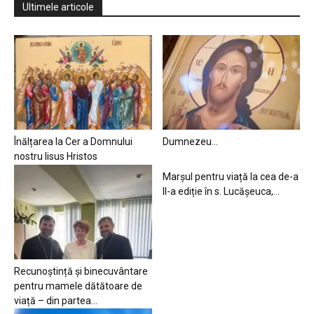
Ultimele articole
Înălțarea la Cer a Domnului
Dumnezeu…
nostru Iisus Hristos
Marșul pentru viață la cea de-a
II-a ediție în s. Lucășeuca,...
Recunoștință și binecuvântare
pentru mamele dătătoare de
viață – din partea...