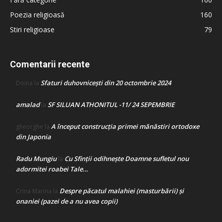
Poezia religioasă
160
Stiri religioase
79
Comentarii recente
Sfaturi duhovnicești din 20 octombrie 2024
Doina
la
amalad
SF SILUAN ATHONITUL -11/ 24 SEPEMBRIE
la
A început construcţia primei mănăstiri ortodoxe
gheorghe
la
din Japonia
Radu Mungiu
Cu Sfinții odihnește Doamne sufletul nou
la
adormitei roabei Tale…
Despre păcatul malahiei (masturbării) şi
Crina Marina
la
onaniei (pazei de a nu avea copii)