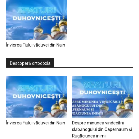
Învierea Fiului văduvei din Nain
Descoperă ortodoxia
Învierea Fiului văduvei din Nain
Despre minunea vindecării
slăbănogului din Capernaum și
Rugăciunea inimii