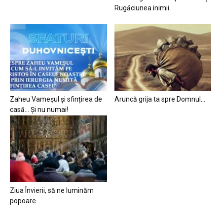
Rugăciunea inimii
Zaheu Vameșul și sfințirea de
Aruncă grija ta spre Domnul…
casă… Și nu numai!
Ziua Învierii, să ne luminăm
popoare…