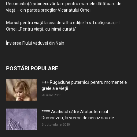
Recunoștință și binecuvântare pentru mamele dătătoare de
viață – din partea preoților Vicariatului Orhei
Marșul pentru viață la cea de-a II-a ediție în s. Lucășeuca, r-l
Orhei: „Pentru viață, cu inimă curată”
Învierea Fiului văduvei din Nain
POSTĂRI POPULARE
+++ Rugăciune puternică pentru momentele
grele ale vieţii
28 iulie 2010
**** Acatistul către Atotputernicul
Dumnezeu, la vreme de necaz sau de...
5 octombrie 2010