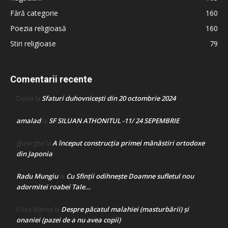
Fără categorie
160
Poezia religioasă
160
Stiri religioase
79
Comentarii recente
Sfaturi duhovnicești din 20 octombrie 2024
Doina
la
amalad
SF SILUAN ATHONITUL -11/ 24 SEPEMBRIE
la
A început construcţia primei mănăstiri ortodoxe
gheorghe
la
din Japonia
Radu Mungiu
Cu Sfinții odihnește Doamne sufletul nou
la
adormitei roabei Tale…
Despre păcatul malahiei (masturbării) şi
Crina Marina
la
onaniei (pazei de a nu avea copii)