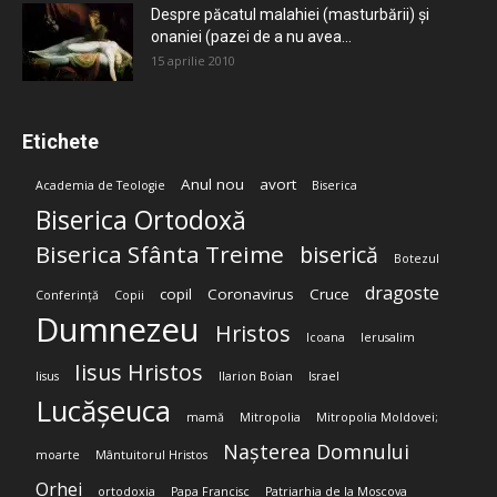
Despre păcatul malahiei (masturbării) şi
onaniei (pazei de a nu avea...
15 aprilie 2010
Etichete
Anul nou
avort
Academia de Teologie
Biserica
Biserica Ortodoxă
Biserica Sfânta Treime
biserică
Botezul
dragoste
copil
Coronavirus
Cruce
Conferință
Copii
Dumnezeu
Hristos
Icoana
Ierusalim
Iisus Hristos
Iisus
Ilarion Boian
Israel
Lucășeuca
mamă
Mitropolia
Mitropolia Moldovei;
Nașterea Domnului
moarte
Mântuitorul Hristos
Orhei
ortodoxia
Papa Francisc
Patriarhia de la Moscova