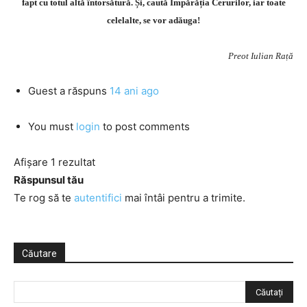
fapt cu totul altă întorsătură. Și, caută Împărăția Cerurilor, iar toate
celelalte, se vor adăuga!
Preot Iulian Rață
Guest
a răspuns
14 ani ago
You must
login
to post comments
Afișare 1 rezultat
Răspunsul tău
Te rog să te
autentifici
mai întâi pentru a trimite.
Căutare