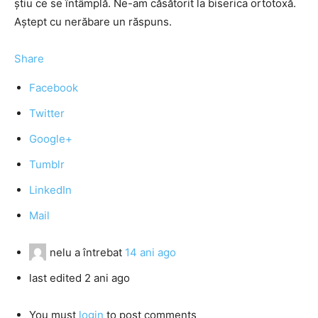
ştiu ce se întâmplă. Ne-am căsătorit la biserica ortotoxă.
Aştept cu nerăbare un răspuns.
Share
Facebook
Twitter
Google+
Tumblr
LinkedIn
Mail
nelu
a întrebat
14 ani ago
last edited 2 ani ago
You must
login
to post comments