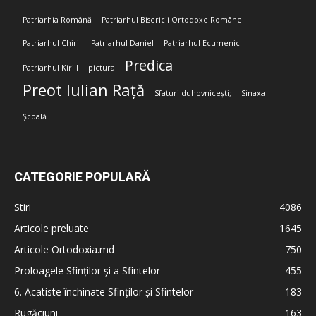
Patriarhia Română
Patriarhul Bisericii Ortodoxe Române
Patriarhul Chiril
Patriarhul Daniel
Patriarhul Ecumenic
Predica
Patriarhul Kirill
pictura
Preot Iulian Rață
Sfaturi duhovnicești;
Sinaxa
Școală
CATEGORIE POPULARĂ
Stiri
4086
Articole preluate
1645
Articole Ortodoxia.md
750
Proloagele Sfinților și a Sfintelor
455
6. Acatiste închinate Sfinților și Sfintelor
183
Rugăciuni
163