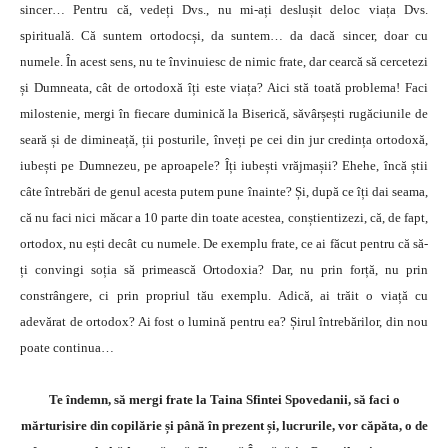
sincer… Pentru că, vedeți Dvs., nu mi-ați deslușit deloc viața Dvs.
spirituală. Că suntem ortodocși, da suntem… da dacă sincer, doar cu
numele. În acest sens, nu te învinuiesc de nimic frate, dar cearcă să cercetezi
și Dumneata, cât de ortodoxă îți este viața? Aici stă toată problema! Faci
milostenie, mergi în fiecare duminică la Biserică, săvârșești rugăciunile de
seară și de dimineață, ții posturile, înveți pe cei din jur credința ortodoxă,
iubești pe Dumnezeu, pe aproapele? Îți iubești vrăjmașii? Ehehe, încă știi
câte întrebări de genul acesta putem pune înainte? Și, după ce îți dai seama,
că nu faci nici măcar a 10 parte din toate acestea, conștientizezi, că, de fapt,
ortodox, nu ești decât cu numele. De exemplu frate, ce ai făcut pentru că să-
ți convingi soția să primească Ortodoxia? Dar, nu prin forță, nu prin
constrângere, ci prin propriul tău exemplu. Adică, ai trăit o viață cu
adevărat de ortodox? Ai fost o lumină pentru ea? Șirul întrebărilor, din nou
poate continua…
Te îndemn, să mergi frate la Taina Sfintei Spovedanii, să faci o
mărturisire din copilărie și până în prezent și, lucrurile, vor căpăta, o de