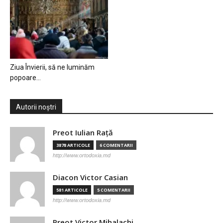
Ziua Învierii, să ne luminăm
popoare…
Autorii noștri
Preot Iulian Raţă
3878 ARTICOLE
6 COMENTARII
http://www.ortodoxia.md
Diacon Victor Casian
581 ARTICOLE
5 COMENTARII
http://www.ortodoxia.md
Preot Victor Mihalachi