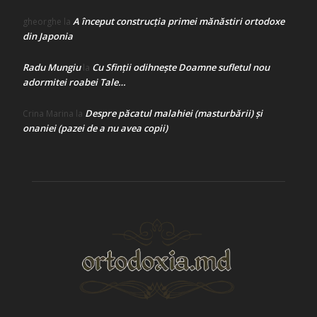
A început construcţia primei mănăstiri ortodoxe
gheorghe
la
din Japonia
Radu Mungiu
Cu Sfinții odihnește Doamne sufletul nou
la
adormitei roabei Tale…
Despre păcatul malahiei (masturbării) şi
Crina Marina
la
onaniei (pazei de a nu avea copii)