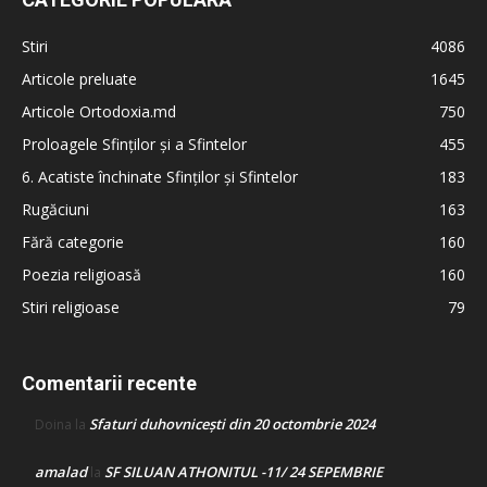
Stiri
4086
Articole preluate
1645
Articole Ortodoxia.md
750
Proloagele Sfinților și a Sfintelor
455
6. Acatiste închinate Sfinților și Sfintelor
183
Rugăciuni
163
Fără categorie
160
Poezia religioasă
160
Stiri religioase
79
Comentarii recente
Sfaturi duhovnicești din 20 octombrie 2024
Doina
la
amalad
SF SILUAN ATHONITUL -11/ 24 SEPEMBRIE
la