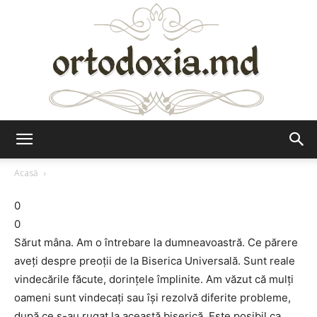
Ortodoxia.md
Acasă
0
0
Sărut mâna. Am o întrebare la dumneavoastră. Ce părere
aveţi despre preoţii de la Biserica Universală. Sunt reale
vindecările făcute, dorinţele împlinite. Am văzut că mulţi
oameni sunt vindecaţi sau îşi rezolvă diferite probleme,
după ce s-au rugat la această biserică. Este posibil ca