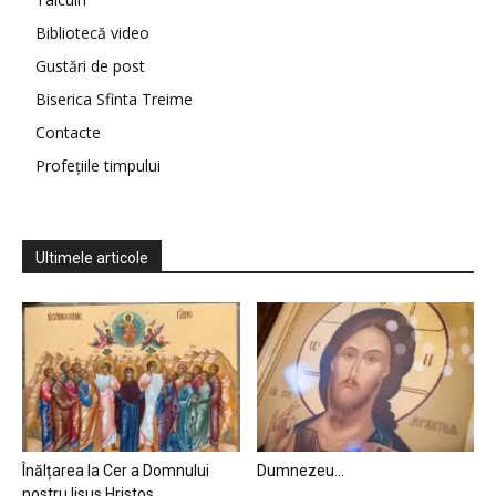
Bibliotecă video
Gustări de post
Biserica Sfinta Treime
Contacte
Profețiile timpului
Ultimele articole
Înălțarea la Cer a Domnului
Dumnezeu…
nostru Iisus Hristos