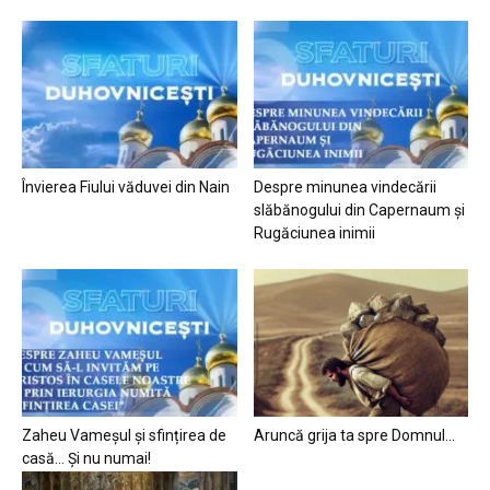
Învierea Fiului văduvei din Nain
Despre minunea vindecării
slăbănogului din Capernaum și
Rugăciunea inimii
Zaheu Vameșul și sfințirea de
Aruncă grija ta spre Domnul…
casă… Și nu numai!