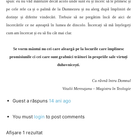
spun: eu nu văd mântuire decât acolo unde sunt eu și încerc să le primesc și
pe cele rele ca și o palmă de la Dumnezeu și nu alerg după împliniri de
dorințe și diferite vindecări. Trebuie să ne pregătim încă de aici de
încercările ce ne așteaptă în lumea de dincolo. Încercați să mă înțelegeți
cum am încercat și eu să fiu cât mai clar.
Se vorm mântui nu cei care aleargă pe la locurile care împlinesc
promisiunile ci cei care sunt grabnici trăitori în propriile sale virtuți
duhovnicești.
Cu râvnă întru Domnul
Vitalii Mereuţanu – Magistru în Teologie
Guest
a răspuns
14 ani ago
You must
login
to post comments
Afișare 1 rezultat