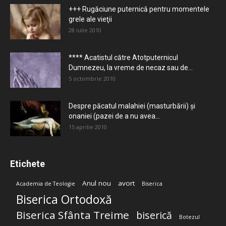
+++ Rugăciune puternică pentru momentele
grele ale vieţii
28 iulie 2010
**** Acatistul către Atotputernicul
Dumnezeu, la vreme de necaz sau de...
5 octombrie 2010
Despre păcatul malahiei (masturbării) şi
onaniei (pazei de a nu avea...
15 aprilie 2010
Etichete
Anul nou
avort
Academia de Teologie
Biserica
Biserica Ortodoxă
Biserica Sfânta Treime
biserică
Botezul