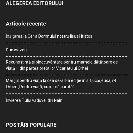
ALEGEREA EDITORULUI
Articole recente
Înălțarea la Cer a Domnului nostru Iisus Hristos
Dumnezeu…
Recunoștință și binecuvântare pentru mamele dătătoare de
viață – din partea preoților Vicariatului Orhei
Marșul pentru viață la cea de-a II-a ediție în s. Lucășeuca, r-l
Orhei: „Pentru viață, cu inimă curată”
Învierea Fiului văduvei din Nain
POSTĂRI POPULARE