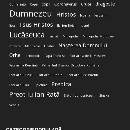
dragoste
copil
Coronavirus
Cruce
Conferință
Copii
Dumnezeu
Hristos
Icoana
Ierusalim
Iisus Hristos
Iisus
Ilarion Boian
Israel
Lucășeuca
mamă
Mitropolia
Mitropolia Moldovei;
Nașterea Domnului
moarte
Mântuitorul Hristos
Orhei
ortodoxia
Papa Francisc
Patriarhia de la Moscova
Patriarhia Română
Patriarhul Bisericii Ortodoxe Române
Patriarhul Chiril
Patriarhul Daniel
Patriarhul Ecumenic
Predica
Patriarhul Kirill
pictura
Preot Iulian Rață
Sfaturi duhovnicești;
Sinaxa
Școală
CATEGORIE POPULARĂ