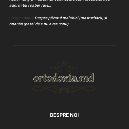
adormitei roabei Tale…
Despre păcatul malahiei (masturbării) şi
Crina Marina
la
onaniei (pazei de a nu avea copii)
DESPRE NOI