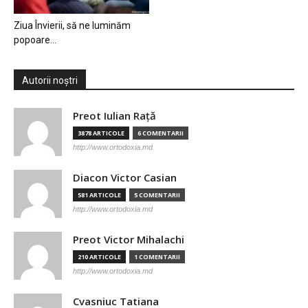
Ziua Învierii, să ne luminăm
popoare…
Autorii noștri
Preot Iulian Raţă
3878 ARTICOLE
6 COMENTARII
http://www.ortodoxia.md
Diacon Victor Casian
581 ARTICOLE
5 COMENTARII
http://www.ortodoxia.md
Preot Victor Mihalachi
210 ARTICOLE
1 COMENTARII
http://www.ortodoxia.md
Cvasniuc Tatiana