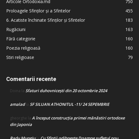
Articole Ortodoxia.md
750
Proloagele Sfinților și a Sfintelor
455
6. Acatiste închinate Sfinților și Sfintelor
183
Rugăciuni
163
Fără categorie
160
Poezia religioasă
160
Stiri religioase
79
Comentarii recente
Sfaturi duhovnicești din 20 octombrie 2024
Doina
la
amalad
SF SILUAN ATHONITUL -11/ 24 SEPEMBRIE
la
A început construcţia primei mănăstiri ortodoxe
gheorghe
la
din Japonia
Radu Mungiu
Cu Sfinții odihnește Doamne sufletul nou
la