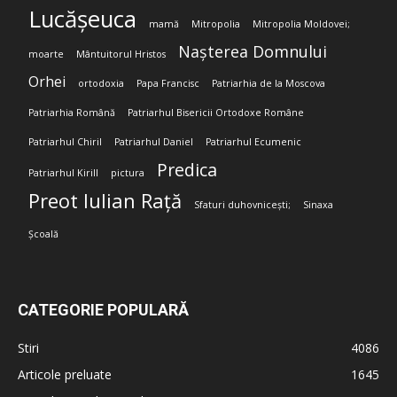
Lucășeuca
mamă
Mitropolia
Mitropolia Moldovei;
Nașterea Domnului
moarte
Mântuitorul Hristos
Orhei
ortodoxia
Papa Francisc
Patriarhia de la Moscova
Patriarhia Română
Patriarhul Bisericii Ortodoxe Române
Patriarhul Chiril
Patriarhul Daniel
Patriarhul Ecumenic
Predica
Patriarhul Kirill
pictura
Preot Iulian Rață
Sfaturi duhovnicești;
Sinaxa
Școală
CATEGORIE POPULARĂ
Stiri
4086
Articole preluate
1645