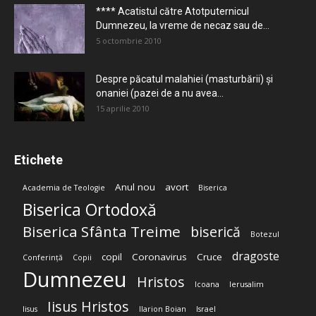
**** Acatistul către Atotputernicul
Dumnezeu, la vreme de necaz sau de...
5 octombrie 2010
Despre păcatul malahiei (masturbării) şi
onaniei (pazei de a nu avea...
15 aprilie 2010
Etichete
Anul nou
avort
Academia de Teologie
Biserica
Biserica Ortodoxă
Biserica Sfânta Treime
biserică
Botezul
dragoste
copil
Coronavirus
Cruce
Conferință
Copii
Dumnezeu
Hristos
Icoana
Ierusalim
Iisus Hristos
Iisus
Ilarion Boian
Israel