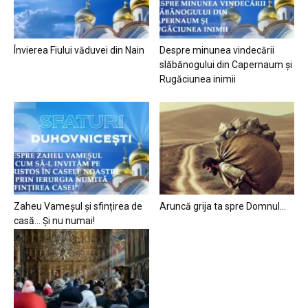
Învierea Fiului văduvei din Nain
Despre minunea vindecării
slăbănogului din Capernaum și
Rugăciunea inimii
Zaheu Vameșul și sfințirea de
Aruncă grija ta spre Domnul…
casă… Și nu numai!