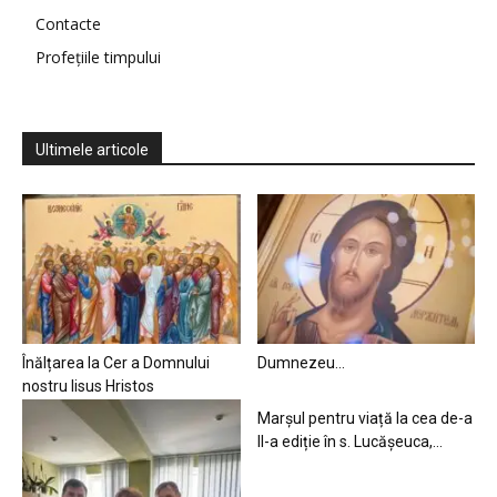
Contacte
Profețiile timpului
Ultimele articole
Înălțarea la Cer a Domnului
Dumnezeu…
nostru Iisus Hristos
Marșul pentru viață la cea de-a
II-a ediție în s. Lucășeuca,...