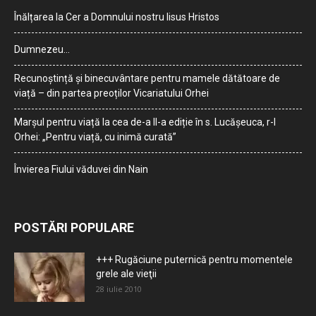
Înălțarea la Cer a Domnului nostru Iisus Hristos
Dumnezeu…
Recunoștință și binecuvântare pentru mamele dătătoare de
viață – din partea preoților Vicariatului Orhei
Marșul pentru viață la cea de-a II-a ediție în s. Lucășeuca, r-l
Orhei: „Pentru viață, cu inimă curată”
Învierea Fiului văduvei din Nain
POSTĂRI POPULARE
+++ Rugăciune puternică pentru momentele
grele ale vieţii
28 iulie 2010