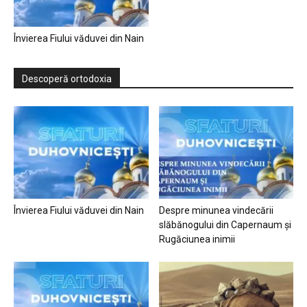
Învierea Fiului văduvei din Nain
Descoperă ortodoxia
Învierea Fiului văduvei din Nain
Despre minunea vindecării
slăbănogului din Capernaum și
Rugăciunea inimii