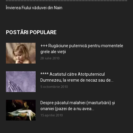
Învierea Fiului văduvei din Nain
POSTĂRI POPULARE
+++ Rugăciune puternică pentru momentele
grele ale vieţii
28 iulie 2010
**** Acatistul către Atotputernicul
Dumnezeu, la vreme de necaz sau de...
5 octombrie 2010
Despre păcatul malahiei (masturbării) şi
onaniei (pazei de a nu avea...
15 aprilie 2010