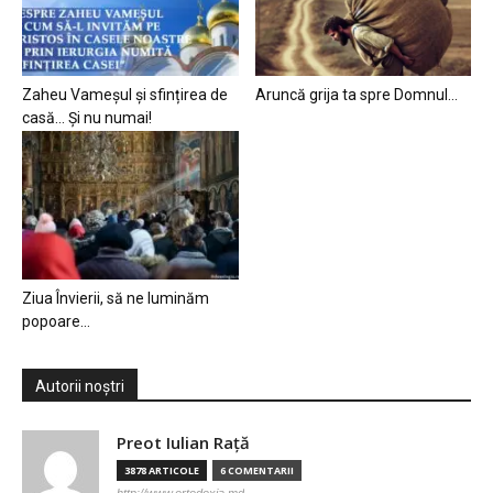
Zaheu Vameșul și sfințirea de
Aruncă grija ta spre Domnul…
casă… Și nu numai!
Ziua Învierii, să ne luminăm
popoare…
Autorii noștri
Preot Iulian Raţă
3878 ARTICOLE
6 COMENTARII