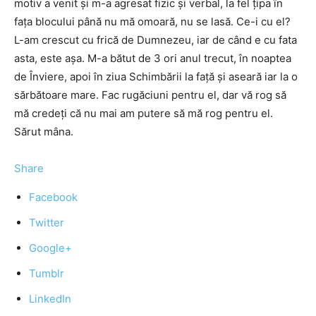
motiv a venit şi m-a agresat fizic şi verbal, la fel ţipa în
faţa blocului până nu mă omoară, nu se lasă. Ce-i cu el?
L-am crescut cu frică de Dumnezeu, iar de când e cu fata
asta, este aşa. M-a bătut de 3 ori anul trecut, în noaptea
de Înviere, apoi în ziua Schimbării la faţă şi aseară iar la o
sărbătoare mare. Fac rugăciuni pentru el, dar vă rog să
mă credeţi că nu mai am putere să mă rog pentru el.
Sărut mâna.
Share
Facebook
Twitter
Google+
Tumblr
LinkedIn