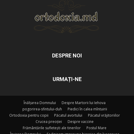
DESPRE NOI
URMAȚI-NE
Înălțarea Domnului
Despre Martorii lui Iehova
pogorirea-sfintului-duh
Piedici în calea mîntuirii
Ortodoxia pentru copii
Păcatul avortului
Păcatul vrăjitoriilor
Crucea preoției
Despre vaccine
Frământările sufletești ale tinerilor
Postul Mare