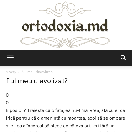
Ortodoxia.md
Acasă
fiul meu diavolizat?
fiul meu diavolizat?
0
0
E posibil? Trăieşte cu o fată, ea nu-l mai vrea, stă cu el de
frică pentru că o ameninţă cu moartea, apoi să se omoare
şi el, ea a încercat să plece de câteva ori. Ieri fără un