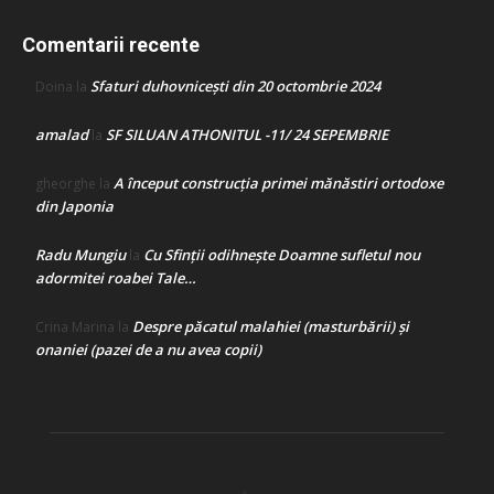
Comentarii recente
Sfaturi duhovnicești din 20 octombrie 2024
Doina
la
amalad
SF SILUAN ATHONITUL -11/ 24 SEPEMBRIE
la
A început construcţia primei mănăstiri ortodoxe
gheorghe
la
din Japonia
Radu Mungiu
Cu Sfinții odihnește Doamne sufletul nou
la
adormitei roabei Tale…
Despre păcatul malahiei (masturbării) şi
Crina Marina
la
onaniei (pazei de a nu avea copii)