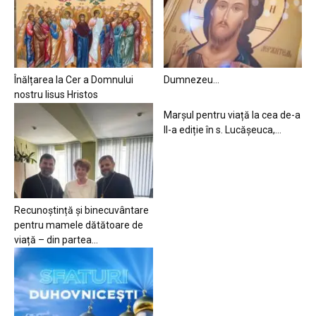
Înălțarea la Cer a Domnului
Dumnezeu…
nostru Iisus Hristos
Marșul pentru viață la cea de-a
II-a ediție în s. Lucășeuca,...
Recunoștință și binecuvântare
pentru mamele dătătoare de
viață – din partea...