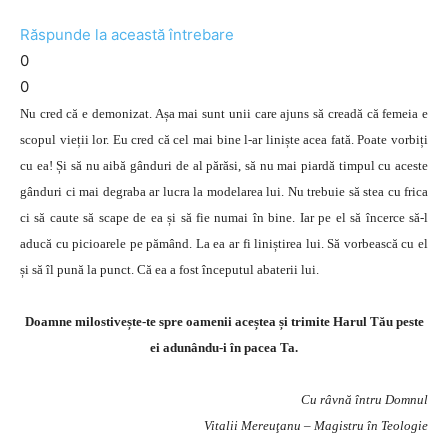
Răspunde la această întrebare
0
0
Nu cred că e demonizat. Așa mai sunt unii care ajuns să creadă că femeia e
scopul vieții lor. Eu cred că cel mai bine l-ar liniște acea fată. Poate vorbiți
cu ea! Și să nu aibă gânduri de al părăsi, să nu mai piardă timpul cu aceste
gânduri ci mai degraba ar lucra la modelarea lui. Nu trebuie să stea cu frica
ci să caute să scape de ea și să fie numai în bine. Iar pe el să încerce să-l
aducă cu picioarele pe pămând. La ea ar fi liniștirea lui. Să vorbească cu el
și să îl pună la punct. Că ea a fost începutul abaterii lui.
Doamne milostivește-te spre oamenii aceștea și trimite Harul Tău peste
ei adunându-i în pacea Ta.
Cu râvnă întru Domnul
Vitalii Mereuţanu – Magistru în Teologie