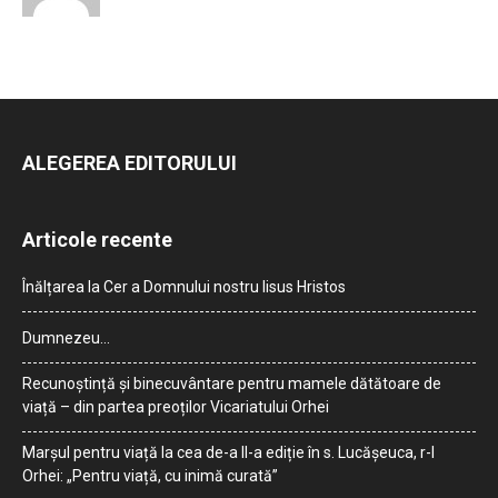
ALEGEREA EDITORULUI
Articole recente
Înălțarea la Cer a Domnului nostru Iisus Hristos
Dumnezeu…
Recunoștință și binecuvântare pentru mamele dătătoare de
viață – din partea preoților Vicariatului Orhei
Marșul pentru viață la cea de-a II-a ediție în s. Lucășeuca, r-l
Orhei: „Pentru viață, cu inimă curată”