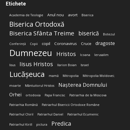
Etichete
Anul nou
avort
Academia de Teologie
Biserica
Biserica Ortodoxă
Biserica Sfânta Treime
biserică
Botezul
dragoste
copil
Coronavirus
Cruce
Conferință
Copii
Dumnezeu
Hristos
Icoana
Ierusalim
Iisus Hristos
Iisus
Ilarion Boian
Israel
Lucășeuca
mamă
Mitropolia
Mitropolia Moldovei;
Nașterea Domnului
moarte
Mântuitorul Hristos
Orhei
ortodoxia
Papa Francisc
Patriarhia de la Moscova
Patriarhia Română
Patriarhul Bisericii Ortodoxe Române
Patriarhul Chiril
Patriarhul Daniel
Patriarhul Ecumenic
Predica
Patriarhul Kirill
pictura