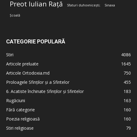
Preot Iulian Rață
Sfaturi duhovnicești;
Sinaxa
Școală
CATEGORIE POPULARĂ
Stiri
4086
Articole preluate
1645
Articole Ortodoxia.md
750
Proloagele Sfinților și a Sfintelor
455
6. Acatiste închinate Sfinților și Sfintelor
183
Rugăciuni
163
Fără categorie
160
Poezia religioasă
160
Stiri religioase
79