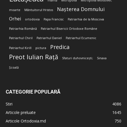
mamă
Mitropolia
Mitropolia Moldovei;
Nașterea Domnului
moarte
Mântuitorul Hristos
Orhei
ortodoxia
Papa Francisc
Patriarhia de la Moscova
Patriarhia Română
Patriarhul Bisericii Ortodoxe Române
Patriarhul Chiril
Patriarhul Daniel
Patriarhul Ecumenic
Predica
Patriarhul Kirill
pictura
Preot Iulian Rață
Sfaturi duhovnicești;
Sinaxa
Școală
CATEGORIE POPULARĂ
Stiri
4086
Articole preluate
1645
Articole Ortodoxia.md
750