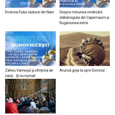
Învierea Fiului văduvei din Nain
Despre minunea vindecării
slăbănogului din Capernaum și
Rugăciunea inimii
Zaheu Vameșul și sfințirea de
Aruncă grija ta spre Domnul…
casă… Și nu numai!