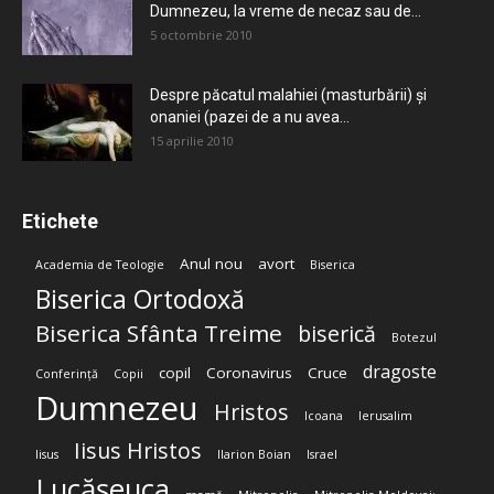
Dumnezeu, la vreme de necaz sau de...
5 octombrie 2010
Despre păcatul malahiei (masturbării) şi
onaniei (pazei de a nu avea...
15 aprilie 2010
Etichete
Anul nou
avort
Academia de Teologie
Biserica
Biserica Ortodoxă
Biserica Sfânta Treime
biserică
Botezul
dragoste
copil
Coronavirus
Cruce
Conferință
Copii
Dumnezeu
Hristos
Icoana
Ierusalim
Iisus Hristos
Iisus
Ilarion Boian
Israel
Lucășeuca