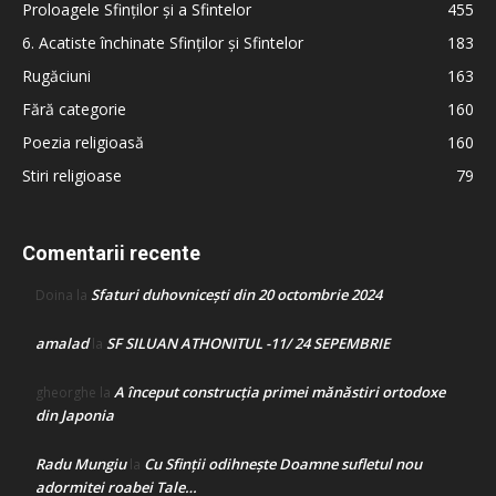
Proloagele Sfinților și a Sfintelor
455
6. Acatiste închinate Sfinților și Sfintelor
183
Rugăciuni
163
Fără categorie
160
Poezia religioasă
160
Stiri religioase
79
Comentarii recente
Sfaturi duhovnicești din 20 octombrie 2024
Doina
la
amalad
SF SILUAN ATHONITUL -11/ 24 SEPEMBRIE
la
A început construcţia primei mănăstiri ortodoxe
gheorghe
la
din Japonia
Radu Mungiu
Cu Sfinții odihnește Doamne sufletul nou
la
adormitei roabei Tale…