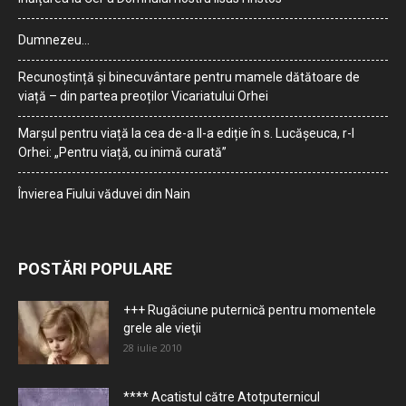
Dumnezeu…
Recunoștință și binecuvântare pentru mamele dătătoare de
viață – din partea preoților Vicariatului Orhei
Marșul pentru viață la cea de-a II-a ediție în s. Lucășeuca, r-l
Orhei: „Pentru viață, cu inimă curată”
Învierea Fiului văduvei din Nain
POSTĂRI POPULARE
+++ Rugăciune puternică pentru momentele
grele ale vieţii
28 iulie 2010
**** Acatistul către Atotputernicul