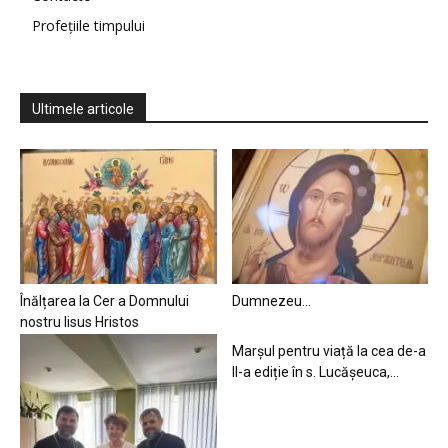
Profețiile timpului
Ultimele articole
Înălțarea la Cer a Domnului
Dumnezeu…
nostru Iisus Hristos
Marșul pentru viață la cea de-a
II-a ediție în s. Lucășeuca,...