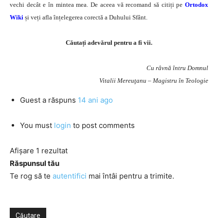
vechi decât e în mintea mea. De aceea vă recomand să citiți pe
Ortodox
Wiki
și veți afla înțelegerea corectă a Duhului Sfânt.
Căutați adevărul pentru a fi vii.
Cu râvnă întru Domnul
Vitalii Mereuţanu – Magistru în Teologie
Guest
a răspuns
14 ani ago
You must
login
to post comments
Afișare 1 rezultat
Răspunsul tău
Te rog să te
autentifici
mai întâi pentru a trimite.
Căutare