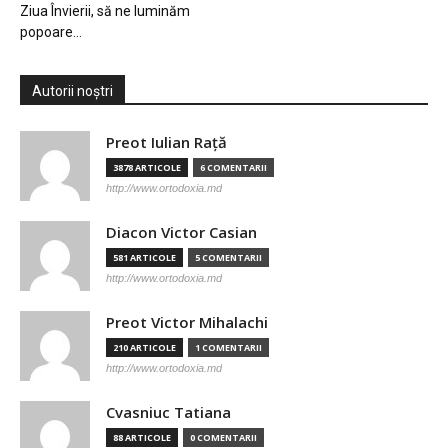
Ziua Învierii, să ne luminăm
popoare…
Autorii noștri
Preot Iulian Raţă
3878 ARTICOLE
6 COMENTARII
http://www.ortodoxia.md
Diacon Victor Casian
581 ARTICOLE
5 COMENTARII
http://www.ortodoxia.md
Preot Victor Mihalachi
210 ARTICOLE
1 COMENTARII
http://www.ortodoxia.md
Cvasniuc Tatiana
88 ARTICOLE
0 COMENTARII