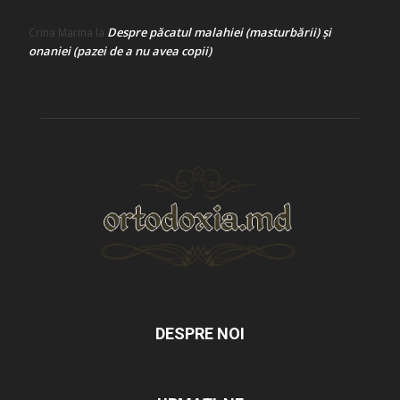
Despre păcatul malahiei (masturbării) şi
Crina Marina
la
onaniei (pazei de a nu avea copii)
DESPRE NOI