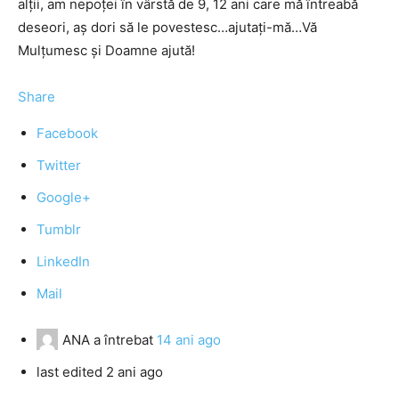
alţii, am nepoţei în vârstă de 9, 12 ani care mă întreabă
deseori, aş dori să le povestesc…ajutaţi-mă…Vă
Mulţumesc şi Doamne ajută!
Share
Facebook
Twitter
Google+
Tumblr
LinkedIn
Mail
ANA
a întrebat
14 ani ago
last edited 2 ani ago