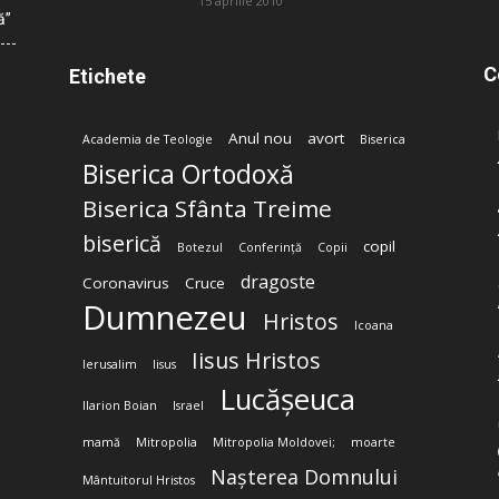
15 aprilie 2010
ă”
C
Etichete
Anul nou
avort
Academia de Teologie
Biserica
Biserica Ortodoxă
Biserica Sfânta Treime
biserică
copil
Botezul
Conferință
Copii
dragoste
Coronavirus
Cruce
Dumnezeu
Hristos
Icoana
Iisus Hristos
Ierusalim
Iisus
Lucășeuca
Ilarion Boian
Israel
mamă
Mitropolia
Mitropolia Moldovei;
moarte
Nașterea Domnului
Mântuitorul Hristos