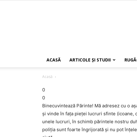
ACASĂ
ARTICOLE ŞI STUDII
RUGĂ
Acasă
0
0
Binecuvintează Părinte! Mă adresez cu o așa î
și vinde în fața pieței lucruri sfinte (icoane
unele lucruri, în schimb părintele nostru du
poliția sunt foarte îngrijorată și nu pot înț