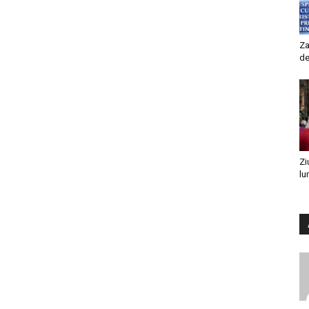
Za
de
Zi
lu