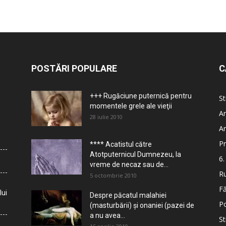
POSTĂRI POPULARE
C
+++ Rugăciune puternică pentru
St
momentele grele ale vieţii
Ar
28 iulie 2010
Ar
Pr
**** Acatistul către
Atotputernicul Dumnezeu, la
6.
vreme de necaz sau de...
Ru
5 octombrie 2010
Fă
lui
Despre păcatul malahiei
Po
(masturbării) şi onaniei (pazei de
a nu avea...
St