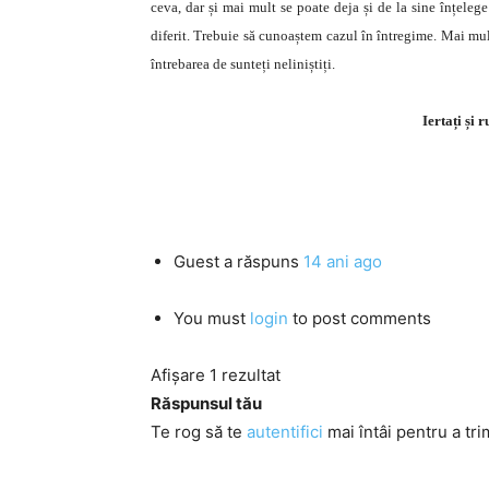
ceva, dar și mai mult se poate deja și de la sine înțelege
diferit. Trebuie să cunoaștem cazul în întregime. Mai mult
întrebarea de sunteți neliniștiți.
Iertați și r
Guest
a răspuns
14 ani ago
You must
login
to post comments
Afișare 1 rezultat
Răspunsul tău
Te rog să te
autentifici
mai întâi pentru a tri