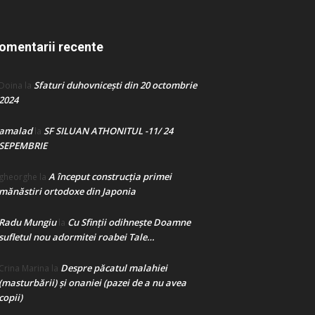
omentarii recente
Sfaturi duhovnicești din 20 octombrie
Doina
la
2024
amalad
SF SILUAN ATHONITUL -11/ 24
la
SEPEMBRIE
A început construcţia primei
gheorghe
la
mănăstiri ortodoxe din Japonia
Radu Mungiu
Cu Sfinții odihnește Doamne
la
sufletul nou adormitei roabei Tale…
Despre păcatul malahiei
Crina Marina
la
(masturbării) şi onaniei (pazei de a nu avea
copii)