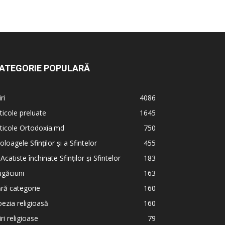
ATEGORIE POPULARĂ
iri
4086
ticole preluate
1645
ticole Ortodoxia.md
750
oloagele Sfinților și a Sfintelor
455
 Acatiste închinate Sfinților și Sfintelor
183
găciuni
163
ră categorie
160
ezia religioasă
160
iri religioase
79