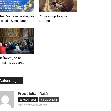
heu Vameșul și sfințirea
Aruncă grija ta spre
 casă… Și nu numai!
Domnul…
ua Învierii, să ne
minăm popoare…
Autorii noștri
Preot Iulian Raţă
3878 ARTICOLE
6 COMENTARII
http://www.ortodoxia.md