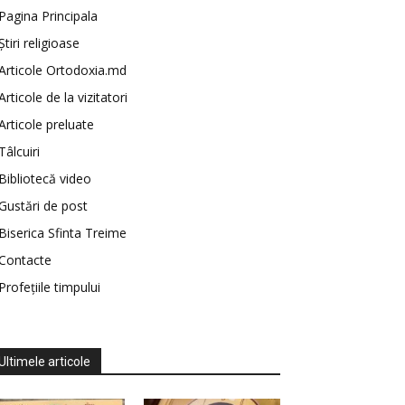
Pagina Principala
Știri religioase
Articole Ortodoxia.md
Articole de la vizitatori
Articole preluate
Tâlcuiri
Bibliotecă video
Gustări de post
Biserica Sfinta Treime
Contacte
Profețiile timpului
Ultimele articole