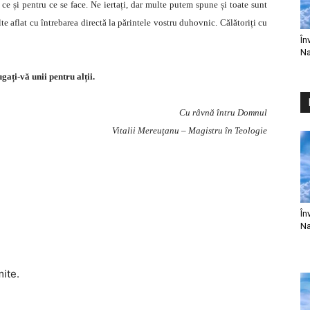
 ce și pentru ce se face. Ne iertați, dar multe putem spune și toate sunt
e aflat cu întrebarea directă la părintele vostru duhovnic. Călătoriți cu
În
Na
ugați-vă unii pentru alții.
Cu râvnă întru Domnul
Vitalii Mereuţanu – Magistru în Teologie
În
Na
mite.