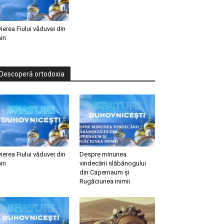
vierea Fiului văduvei din
in
Descoperă ortodoxia
vierea Fiului văduvei din
Despre minunea
in
vindecării slăbănogului
din Capernaum și
Rugăciunea inimii