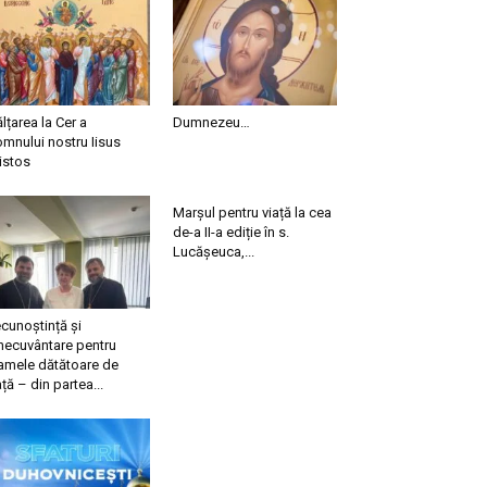
ălțarea la Cer a
Dumnezeu…
mnului nostru Iisus
istos
Marșul pentru viață la cea
de-a II-a ediție în s.
Lucășeuca,...
cunoștință și
necuvântare pentru
mele dătătoare de
ață – din partea...