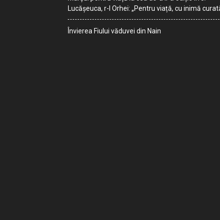
Lucășeuca, r-l Orhei: „Pentru viață, cu inimă curat
Învierea Fiului văduvei din Nain