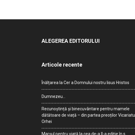
ALEGEREA EDITORULUI
Articole recente
Înălțarea la Cer a Domnului nostru Iisus Hristos
Dumnezeu…
Recunoștință și binecuvântare pentru mamele
dătătoare de viață – din partea preoților Vicariatu
Orhei
Marșul pentru viață la cea de-a II-a ediție în s.