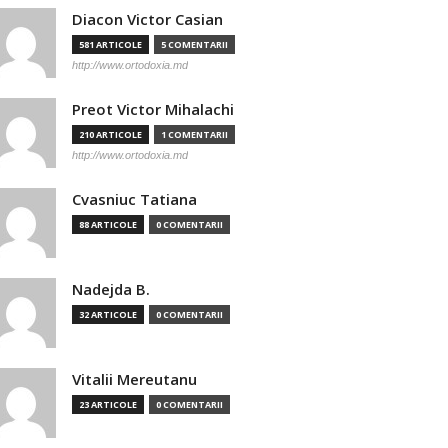
Diacon Victor Casian
581 ARTICOLE
5 COMENTARII
http://www.ortodoxia.md
Preot Victor Mihalachi
210 ARTICOLE
1 COMENTARII
http://www.ortodoxia.md
Cvasniuc Tatiana
88 ARTICOLE
0 COMENTARII
Nadejda B.
32 ARTICOLE
0 COMENTARII
Vitalii Mereutanu
23 ARTICOLE
0 COMENTARII