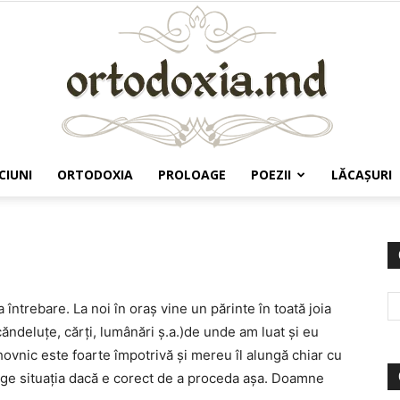
CIUNI
ORTODOXIA
PROLOAGE
POEZII
LĂCAŞURI
Ortodoxia.md
ntrebare. La noi în oraș vine un părinte în toată joia
, căndeluțe, cărți, lumânări ș.a.)de unde am luat și eu
hovnic este foarte împotrivă și mereu îl alungă chiar cu
elege situația dacă e corect de a proceda așa. Doamne