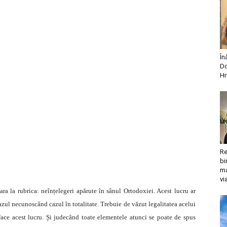
În
Do
Hr
Re
bi
ma
vi
a la rubrica: neînțelegeri apărute în sânul Ortodoxiei. Acest lucru ar
azul necunoscând cazul în totalitate. Trebuie de văzut legalitatea acelui
face acest lucru. Și judecând toate elementele atunci se poate de spus