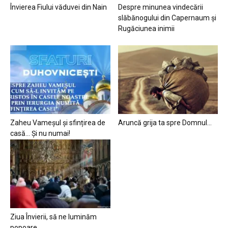
Învierea Fiului văduvei din Nain
Despre minunea vindecării
slăbănogului din Capernaum și
Rugăciunea inimii
Zaheu Vameșul și sfințirea de
Aruncă grija ta spre Domnul…
casă… Și nu numai!
Ziua Învierii, să ne luminăm
popoare…