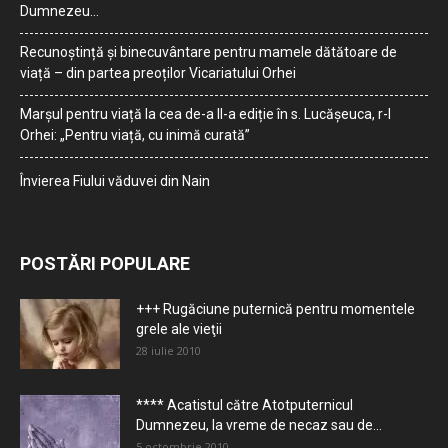
Dumnezeu…
Recunoștință și binecuvântare pentru mamele dătătoare de
viață – din partea preoților Vicariatului Orhei
Marșul pentru viață la cea de-a II-a ediție în s. Lucășeuca, r-l
Orhei: „Pentru viață, cu inimă curată”
Învierea Fiului văduvei din Nain
POSTĂRI POPULARE
+++ Rugăciune puternică pentru momentele
grele ale vieţii
28 iulie 2010
**** Acatistul către Atotputernicul
Dumnezeu, la vreme de necaz sau de...
5 octombrie 2010