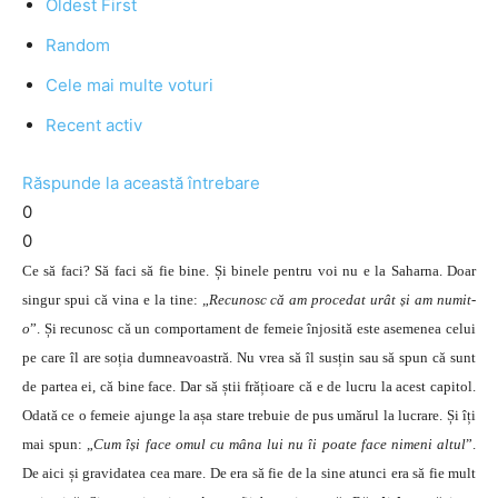
Oldest First
Random
Cele mai multe voturi
Recent activ
Răspunde la această întrebare
0
0
Ce să faci? Să faci să fie bine. Și binele pentru voi nu e la Saharna. Doar
singur spui că vina e la tine: „
Recunosc că am procedat urât și am numit-
o
”. Și recunosc că un comportament de femeie înjosită este asemenea celui
pe care îl are soția dumneavoastră. Nu vrea să îl susțin sau să spun că sunt
de partea ei, că bine face. Dar să știi frățioare că e de lucru la acest capitol.
Odată ce o femeie ajunge la așa stare trebuie de pus umărul la lucrare. Și îți
mai spun: „
Cum își face omul cu mâna lui nu îi poate face nimeni altul
”.
De aici și gravidatea cea mare. De era să fie de la sine atunci era să fie mult