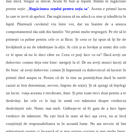
mai mică. Singur ai stricat. Acum fii bun și repară. Rămâi în rugăciune
pentru soție: „
Rugăciunea soțului pentru soția sa
”. Acesta e primul lucru
la care te invit să apelezi. Dar rugăciunea să nu aducă cu sine și trândăvia în
faptă. Păstrează cuvântul viu între voi, dar nu înainte de a arunca
comportamentul tău urât din familie. Vei primi multe respingeri. Pe ele să le
primești ca palme pentru cele ce ai făcut. Și ceea ce își spun să îți fie de
învățătură și nu de trâmbițare la alții. Ai citit și ai învățat și nimic din cele
ce le spun să nu le duci către ea. Ceea ce poți face cu ea? Dacă aveți un
duhovnic comun deja este bine: mergeți la el. De nu aveți atunci faceți să
fie bine: să aveți duhovnic comun.Și împreună cu duhovnicul să lucrezi în
primul rând asupra ta. Pentru că de la tine au pornit(chiar dacă în unele
cazuri ai fost determinat, nevoie, împins de soție). Și să ajungi să înțelegi
un lucru: viața aceasta e trecătoare, frate. Și prin toate treci doar pentru a te
desăvârși. Iar cele ce le lași în urmă vor mărturisi despre vrednicia
desăvârșirii tale. Nimic mai mult. Grăbește-te să fii gata de a face fapte
vrednice de mântuire. Nu ești încă în stare să faci așa ceva, nu ai încă
conștiință de responsabiltatea ta în această lume. Nu am nevoie să îmi
mărturisești numai ci încearcă să ai mai puține cuvinte și mai multe fapte.