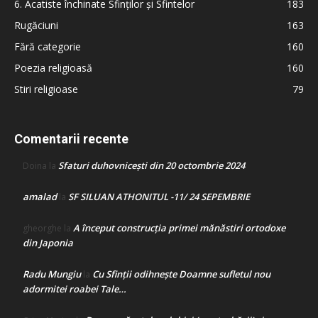
6. Acatiste închinate Sfinților și Sfintelor
183
Rugăciuni
163
Fără categorie
160
Poezia religioasă
160
Stiri religioase
79
Comentarii recente
Sfaturi duhovnicești din 20 octombrie 2024
Doina
la
amalad
SF SILUAN ATHONITUL -11/ 24 SEPEMBRIE
la
A început construcţia primei mănăstiri ortodoxe
gheorghe
la
din Japonia
Radu Mungiu
Cu Sfinții odihnește Doamne sufletul nou
la
adormitei roabei Tale…