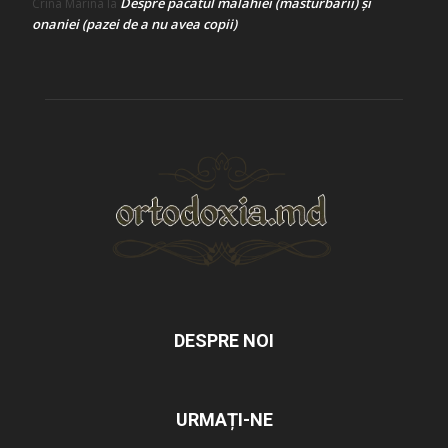
Despre păcatul malahiei (masturbării) şi
Crina Marina
la
onaniei (pazei de a nu avea copii)
DESPRE NOI
URMAȚI-NE