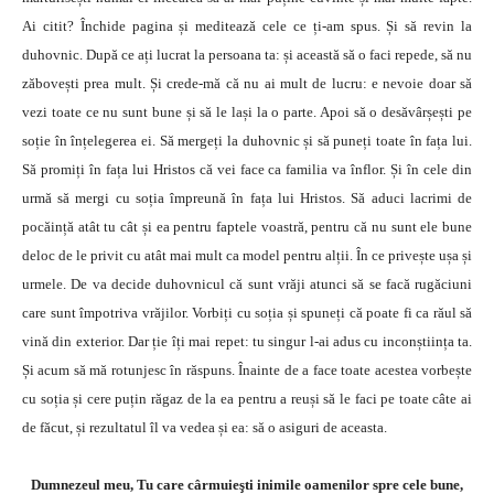
Ai citit? Închide pagina și meditează cele ce ți-am spus. Și să revin la
duhovnic. După ce ați lucrat la persoana ta: și această să o faci repede, să nu
zăbovești prea mult. Și crede-mă că nu ai mult de lucru: e nevoie doar să
vezi toate ce nu sunt bune și să le lași la o parte. Apoi să o desăvârșești pe
soție în înțelegerea ei. Să mergeți la duhovnic și să puneți toate în fața lui.
Să promiți în fața lui Hristos că vei face ca familia va înflor. Și în cele din
urmă să mergi cu soția împreună în fața lui Hristos. Să aduci lacrimi de
pocăință atât tu cât și ea pentru faptele voastră, pentru că nu sunt ele bune
deloc de le privit cu atât mai mult ca model pentru alții. În ce privește ușa și
urmele. De va decide duhovnicul că sunt vrăji atunci să se facă rugăciuni
care sunt împotriva vrăjilor. Vorbiți cu soția și spuneți că poate fi ca răul să
vină din exterior. Dar ție îți mai repet: tu singur l-ai adus cu inconștiința ta.
Și acum să mă rotunjesc în răspuns. Înainte de a face toate acestea vorbește
cu soția și cere puțin răgaz de la ea pentru a reuși să le faci pe toate câte ai
de făcut, și rezultatul îl va vedea și ea: să o asiguri de aceasta.
Dumnezeul meu, Tu care cârmuieşti inimile oamenilor spre cele bune,