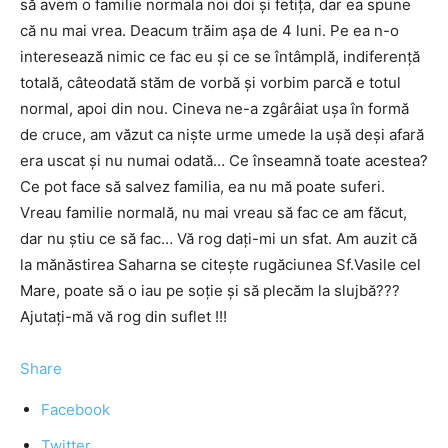
să avem o familie normala noi doi și fetița, dar ea spune
că nu mai vrea. Deacum trăim așa de 4 luni. Pe ea n-o
interesează nimic ce fac eu și ce se întâmplă, indiferență
totală, câteodată stăm de vorbă și vorbim parcă e totul
normal, apoi din nou. Cineva ne-a zgârâiat ușa în formă
de cruce, am văzut ca niște urme umede la ușă deși afară
era uscat și nu numai odată… Ce înseamnă toate acestea?
Ce pot face să salvez familia, ea nu mă poate suferi.
Vreau familie normală, nu mai vreau să fac ce am făcut,
dar nu știu ce să fac… Vă rog dați-mi un sfat. Am auzit că
la mănăstirea Saharna se citește rugăciunea Sf.Vasile cel
Mare, poate să o iau pe soție și să plecăm la slujbă???
Ajutați-mă vă rog din suflet !!!
Share
Facebook
Twitter