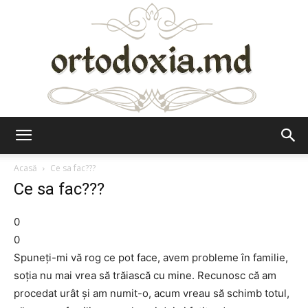
Ortodoxia.md
Acasă
Ce sa fac???
Ce sa fac???
0
0
Spuneți-mi vă rog ce pot face, avem probleme în familie,
soția nu mai vrea să trăiască cu mine. Recunosc că am
procedat urât și am numit-o, acum vreau să schimb totul,