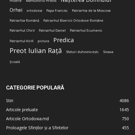
moarte
Mântuitorul Hristos
Orhei
ortodoxia
Papa Francisc
Patriarhia de la Moscova
Patriarhia Română
Patriarhul Bisericii Ortodoxe Române
Patriarhul Chiril
Patriarhul Daniel
Patriarhul Ecumenic
Predica
Patriarhul Kirill
pictura
Preot Iulian Rață
Sfaturi duhovnicești;
Sinaxa
Școală
CATEGORIE POPULARĂ
Stiri
4086
Articole preluate
1645
Articole Ortodoxia.md
750
Proloagele Sfinților și a Sfintelor
455