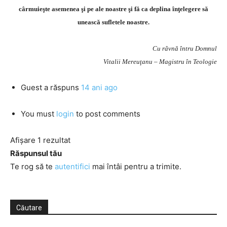
cârmuieşte asemenea şi pe ale noastre şi fă ca deplina înţelegere să
unească sufletele noastre.
Cu râvnă întru Domnul
Vitalii Mereuţanu – Magistru în Teologie
Guest
a răspuns
14 ani ago
You must
login
to post comments
Afișare 1 rezultat
Răspunsul tău
Te rog să te
autentifici
mai întâi pentru a trimite.
Căutare