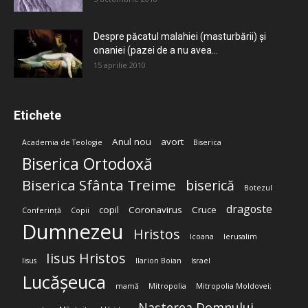
Despre păcatul malahiei (masturbării) şi
onaniei (pazei de a nu avea...
15 aprilie 2010
Etichete
Anul nou
avort
Academia de Teologie
Biserica
Biserica Ortodoxă
Biserica Sfânta Treime
biserică
Botezul
dragoste
copil
Coronavirus
Cruce
Conferință
Copii
Dumnezeu
Hristos
Icoana
Ierusalim
Iisus Hristos
Iisus
Ilarion Boian
Israel
Lucășeuca
mamă
Mitropolia
Mitropolia Moldovei;
Nașterea Domnului