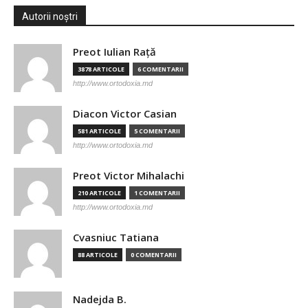
Autorii noștri
Preot Iulian Raţă
3878 ARTICOLE
6 COMENTARII
http://www.ortodoxia.md
Diacon Victor Casian
581 ARTICOLE
5 COMENTARII
http://www.ortodoxia.md
Preot Victor Mihalachi
210 ARTICOLE
1 COMENTARII
http://www.ortodoxia.md
Cvasniuc Tatiana
88 ARTICOLE
0 COMENTARII
Nadejda B.