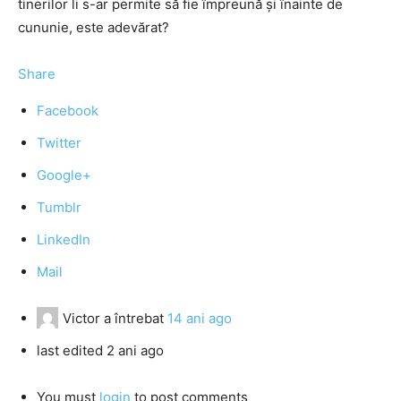
tinerilor li s-ar permite să fie împreună și înainte de
cununie, este adevărat?
Share
Facebook
Twitter
Google+
Tumblr
LinkedIn
Mail
Victor
a întrebat
14 ani ago
last edited 2 ani ago
You must
login
to post comments