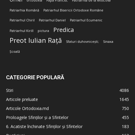
ortodoxia
Papa Francisc
Patriarhia de la Moscova
Patriarhia Română
Patriarhul Bisericii Ortodoxe Române
Patriarhul Chiril
Patriarhul Daniel
Patriarhul Ecumenic
Predica
Patriarhul Kirill
pictura
Preot Iulian Rață
Sfaturi duhovnicești;
Sinaxa
Școală
CATEGORIE POPULARĂ
Stiri
4086
Articole preluate
1645
Articole Ortodoxia.md
750
Proloagele Sfinților și a Sfintelor
455
6. Acatiste închinate Sfinților și Sfintelor
183