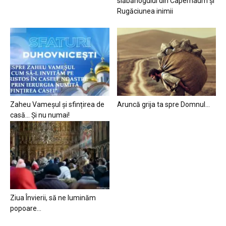
slăbănogului din Capernaum și
Rugăciunea inimii
Zaheu Vameșul și sfințirea de
Aruncă grija ta spre Domnul…
casă… Și nu numai!
Ziua Învierii, să ne luminăm
popoare…