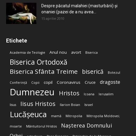
Despre păcatul malahiei (masturbării) şi
onaniei (pazei de a nu avea...
15 aprilie 2010
Etichete
Anul nou
avort
Academia de Teologie
Biserica
Biserica Ortodoxă
Biserica Sfânta Treime
biserică
Botezul
dragoste
copil
Coronavirus
Cruce
Conferință
Copii
Dumnezeu
Hristos
Icoana
Ierusalim
Iisus Hristos
Iisus
Ilarion Boian
Israel
Lucășeuca
mamă
Mitropolia
Mitropolia Moldovei;
Nașterea Domnului
moarte
Mântuitorul Hristos
Orhei