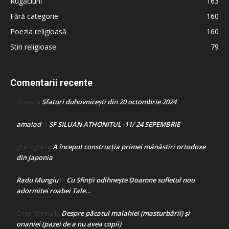
Rugăciuni
163
Fără categorie
160
Poezia religioasă
160
Stiri religioase
79
Comentarii recente
Sfaturi duhovnicești din 20 octombrie 2024
Doina
la
amalad
SF SILUAN ATHONITUL -11/ 24 SEPEMBRIE
la
A început construcţia primei mănăstiri ortodoxe
gheorghe
la
din Japonia
Radu Mungiu
Cu Sfinții odihnește Doamne sufletul nou
la
adormitei roabei Tale…
Despre păcatul malahiei (masturbării) şi
Crina Marina
la
onaniei (pazei de a nu avea copii)