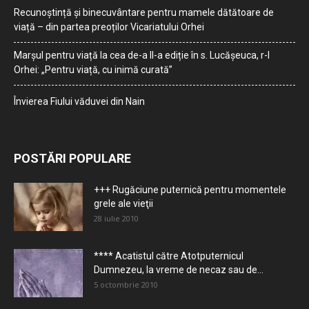
Recunoștință și binecuvântare pentru mamele dătătoare de
viață – din partea preoților Vicariatului Orhei
Marșul pentru viață la cea de-a II-a ediție în s. Lucășeuca, r-l
Orhei: „Pentru viață, cu inimă curată”
Învierea Fiului văduvei din Nain
POSTĂRI POPULARE
+++ Rugăciune puternică pentru momentele
grele ale vieţii
28 iulie 2010
**** Acatistul către Atotputernicul
Dumnezeu, la vreme de necaz sau de...
5 octombrie 2010