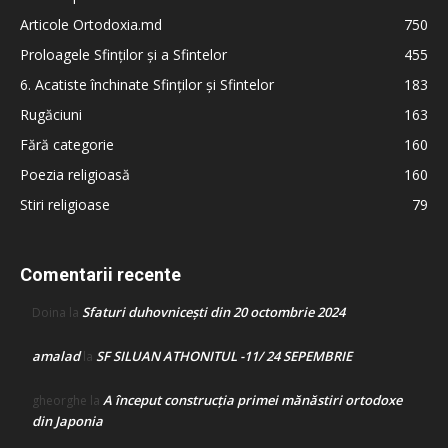
Articole Ortodoxia.md
750
Proloagele Sfinților și a Sfintelor
455
6. Acatiste închinate Sfinților și Sfintelor
183
Rugăciuni
163
Fără categorie
160
Poezia religioasă
160
Stiri religioase
79
Comentarii recente
Sfaturi duhovnicești din 20 octombrie 2024
Doina
la
amalad
SF SILUAN ATHONITUL -11/ 24 SEPEMBRIE
la
A început construcţia primei mănăstiri ortodoxe
gheorghe
la
din Japonia