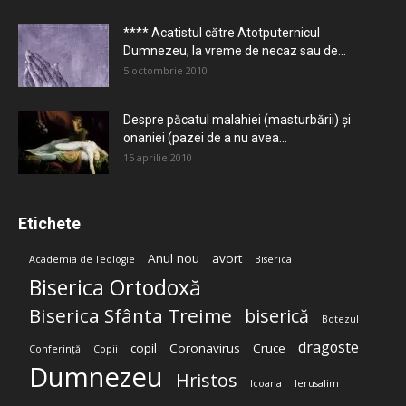
**** Acatistul către Atotputernicul
Dumnezeu, la vreme de necaz sau de...
5 octombrie 2010
Despre păcatul malahiei (masturbării) şi
onaniei (pazei de a nu avea...
15 aprilie 2010
Etichete
Anul nou
avort
Academia de Teologie
Biserica
Biserica Ortodoxă
Biserica Sfânta Treime
biserică
Botezul
dragoste
copil
Coronavirus
Cruce
Conferință
Copii
Dumnezeu
Hristos
Icoana
Ierusalim