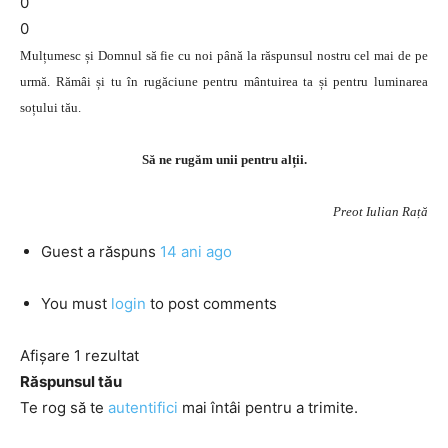
0
0
Mulțumesc și Domnul să fie cu noi până la răspunsul nostru cel mai de pe
urmă. Rămâi și tu în rugăciune pentru mântuirea ta și pentru luminarea
soțului tău.
Să ne rugăm unii pentru alții.
Preot Iulian Rață
Guest
a răspuns
14 ani ago
You must
login
to post comments
Afișare 1 rezultat
Răspunsul tău
Te rog să te
autentifici
mai întâi pentru a trimite.