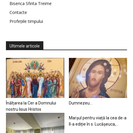
Biserica Sfinta Treime
Contacte
Profețiile timpului
Ultimele articole
Înălțarea la Cer a Domnului
Dumnezeu…
nostru Iisus Hristos
Marșul pentru viață la cea de-a
II-a ediție în s. Lucășeuca,...