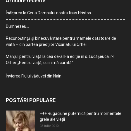
Articole recente
Înălțarea la Cer a Domnului nostru Iisus Hristos
Dumnezeu…
Recunoștință și binecuvântare pentru mamele dătătoare de
viață – din partea preoților Vicariatului Orhei
Marșul pentru viață la cea de-a II-a ediție în s. Lucășeuca, r-l
Orhei: „Pentru viață, cu inimă curată”
Învierea Fiului văduvei din Nain
POSTĂRI POPULARE
+++ Rugăciune puternică pentru momentele
grele ale vieţii
28 iulie 2010