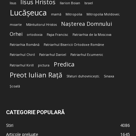
Iisus Hristos
Iisus
Ilarion Boian
Israel
Lucășeuca
mamă
Mitropolia
Mitropolia Moldovei;
Nașterea Domnului
moarte
Mântuitorul Hristos
Orhei
ortodoxia
Papa Francisc
Patriarhia de la Moscova
Patriarhia Română
Patriarhul Bisericii Ortodoxe Române
Patriarhul Chiril
Patriarhul Daniel
Patriarhul Ecumenic
Predica
Patriarhul Kirill
pictura
Preot Iulian Rață
Sfaturi duhovnicești;
Sinaxa
Școală
CATEGORIE POPULARĂ
Stiri
4086
Articole preluate
1645