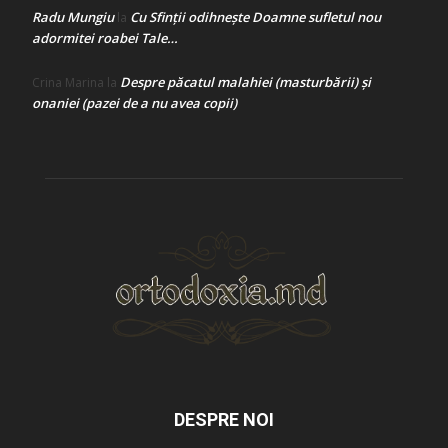
Radu Mungiu
Cu Sfinții odihnește Doamne sufletul nou
la
adormitei roabei Tale…
Despre păcatul malahiei (masturbării) şi
Crina Marina
la
onaniei (pazei de a nu avea copii)
DESPRE NOI