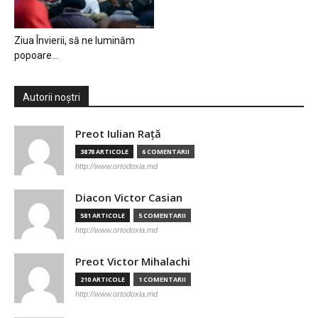
Ziua Învierii, să ne luminăm
popoare…
Autorii noștri
Preot Iulian Raţă
3878 ARTICOLE
6 COMENTARII
http://www.ortodoxia.md
Diacon Victor Casian
581 ARTICOLE
5 COMENTARII
http://www.ortodoxia.md
Preot Victor Mihalachi
210 ARTICOLE
1 COMENTARII
http://www.ortodoxia.md