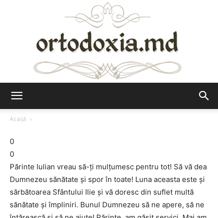
Ortodoxia.md
Acasă
0
0
Părinte Iulian vreau să-ți mulțumesc pentru tot! Să vă dea
Dumnezeu sănătate și spor în toate! Luna aceasta este și
sărbătoarea Sfântului Ilie și vă doresc din suflet multă
sănătate și împliniri. Bunul Dumnezeu să ne apere, să ne
întărească și să ne ajute! Părinte, am găsit servici. Mai am