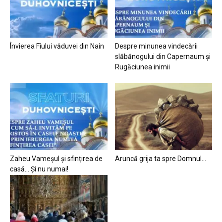
Învierea Fiului văduvei din Nain
Despre minunea vindecării
slăbănogului din Capernaum și
Rugăciunea inimii
Zaheu Vameșul și sfințirea de
Aruncă grija ta spre Domnul…
casă… Și nu numai!