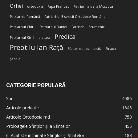
Orhei
ortodoxia
Papa Francisc
Patriarhia de la Moscova
Patriarhia Română
Patriarhul Bisericii Ortodoxe Române
Patriarhul Chiril
Patriarhul Daniel
Patriarhul Ecumenic
Predica
Patriarhul Kirill
pictura
Preot Iulian Rață
Sfaturi duhovnicești;
Sinaxa
Școală
CATEGORIE POPULARĂ
Stiri
4086
Articole preluate
1645
Articole Ortodoxia.md
750
Proloagele Sfinților și a Sfintelor
455
6. Acatiste închinate Sfinților și Sfintelor
183