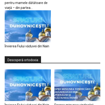
pentru mamele dătătoare de
viață – din partea...
Învierea Fiului văduvei din Nain
Descoperă ortodoxia
Învierea Fiului văduvei din Nain
Despre minunea vindecării