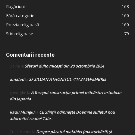
Rugăciuni
163
Fără categorie
160
Poezia religioasă
160
Stiri religioase
79
Comentarii recente
Sfaturi duhovnicești din 20 octombrie 2024
Doina
la
amalad
SF SILUAN ATHONITUL -11/ 24 SEPEMBRIE
la
A început construcţia primei mănăstiri ortodoxe
gheorghe
la
din Japonia
Radu Mungiu
Cu Sfinții odihnește Doamne sufletul nou
la
adormitei roabei Tale…
Despre păcatul malahiei (masturbării) şi
Crina Marina
la