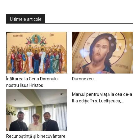
Ultimele articole
Înălțarea la Cer a Domnului
Dumnezeu…
nostru Iisus Hristos
Marșul pentru viață la cea de-a
II-a ediție în s. Lucășeuca,...
Recunoștință și binecuvântare