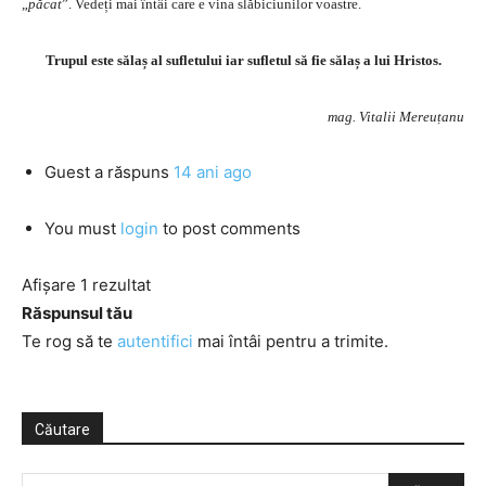
„
păcat
”. Vedeți mai întâi care e vina slăbiciunilor voastre.
Trupul este sălaș al sufletului iar sufletul să fie sălaș a lui Hristos.
mag. Vitalii Mereuțanu
Guest
a răspuns
14 ani ago
You must
login
to post comments
Afișare 1 rezultat
Răspunsul tău
Te rog să te
autentifici
mai întâi pentru a trimite.
Căutare