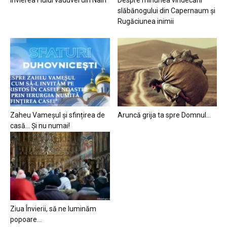
slăbănogului din Capernaum și
Rugăciunea inimii
Zaheu Vameșul și sfințirea de
Aruncă grija ta spre Domnul…
casă… Și nu numai!
Ziua Învierii, să ne luminăm
popoare…