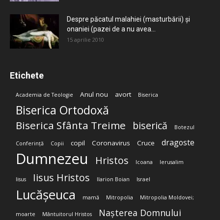
Despre păcatul malahiei (masturbării) şi
onaniei (pazei de a nu avea...
15 aprilie 2010
Etichete
Anul nou
avort
Academia de Teologie
Biserica
Biserica Ortodoxă
Biserica Sfânta Treime
biserică
Botezul
dragoste
copil
Coronavirus
Cruce
Conferință
Copii
Dumnezeu
Hristos
Icoana
Ierusalim
Iisus Hristos
Iisus
Ilarion Boian
Israel
Lucășeuca
mamă
Mitropolia
Mitropolia Moldovei;
Nașterea Domnului
moarte
Mântuitorul Hristos