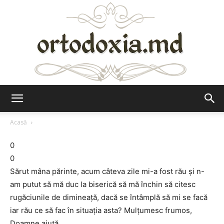
Ortodoxia.md
Acasă
0
0
Sărut mâna părinte, acum câteva zile mi-a fost rău și n-
am putut să mă duc la biserică să mă închin să citesc
rugăciunile de dimineață, dacă se întâmplă să mi se facă
iar rău ce să fac în situația asta? Mulțumesc frumos,
Doamne ajută