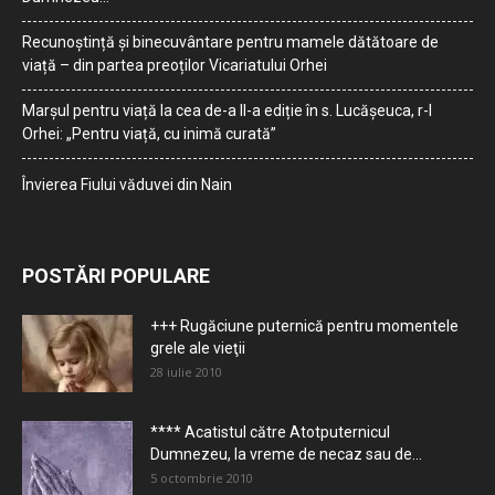
Recunoștință și binecuvântare pentru mamele dătătoare de
viață – din partea preoților Vicariatului Orhei
Marșul pentru viață la cea de-a II-a ediție în s. Lucășeuca, r-l
Orhei: „Pentru viață, cu inimă curată”
Învierea Fiului văduvei din Nain
POSTĂRI POPULARE
+++ Rugăciune puternică pentru momentele
grele ale vieţii
28 iulie 2010
**** Acatistul către Atotputernicul
Dumnezeu, la vreme de necaz sau de...
5 octombrie 2010