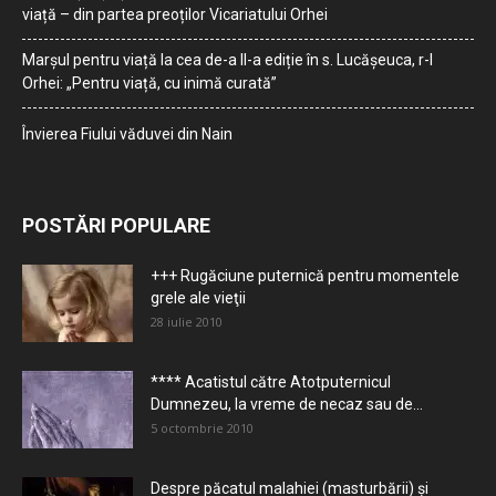
viață – din partea preoților Vicariatului Orhei
Marșul pentru viață la cea de-a II-a ediție în s. Lucășeuca, r-l
Orhei: „Pentru viață, cu inimă curată”
Învierea Fiului văduvei din Nain
POSTĂRI POPULARE
+++ Rugăciune puternică pentru momentele
grele ale vieţii
28 iulie 2010
**** Acatistul către Atotputernicul
Dumnezeu, la vreme de necaz sau de...
5 octombrie 2010
Despre păcatul malahiei (masturbării) şi