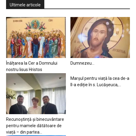
Ultimele articole
Înălțarea la Cer a Domnului
Dumnezeu…
nostru Iisus Hristos
Marșul pentru viață la cea de-a
II-a ediție în s. Lucășeuca,...
Recunoștință și binecuvântare
pentru mamele dătătoare de
viață – din partea...