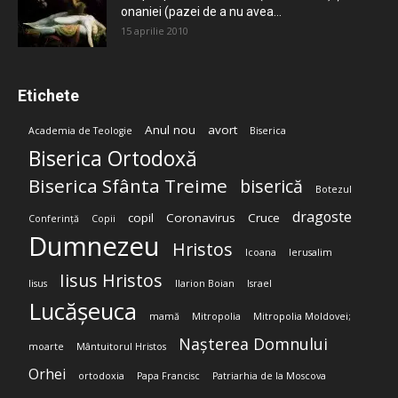
onaniei (pazei de a nu avea...
15 aprilie 2010
Etichete
Anul nou
avort
Academia de Teologie
Biserica
Biserica Ortodoxă
Biserica Sfânta Treime
biserică
Botezul
dragoste
copil
Coronavirus
Cruce
Conferință
Copii
Dumnezeu
Hristos
Icoana
Ierusalim
Iisus Hristos
Iisus
Ilarion Boian
Israel
Lucășeuca
mamă
Mitropolia
Mitropolia Moldovei;
Nașterea Domnului
moarte
Mântuitorul Hristos
Orhei
ortodoxia
Papa Francisc
Patriarhia de la Moscova