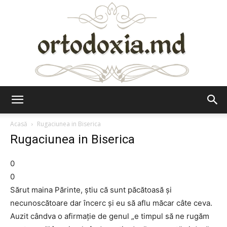
Ortodoxia.md
Acasă
Rugaciunea in Biserica
Rugaciunea in Biserica
0
0
Sărut maina Părinte, știu că sunt păcătoasă și
necunoscătoare dar încerc și eu să aflu măcar câte ceva.
Auzit cândva o afirmație de genul „e timpul să ne rugăm