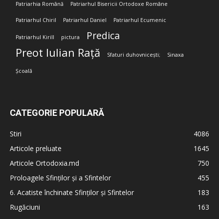
Patriarhia Română
Patriarhul Bisericii Ortodoxe Române
Patriarhul Chiril
Patriarhul Daniel
Patriarhul Ecumenic
Predica
Patriarhul Kirill
pictura
Preot Iulian Rață
Sfaturi duhovnicești;
Sinaxa
Școală
CATEGORIE POPULARĂ
Stiri
4086
Articole preluate
1645
Articole Ortodoxia.md
750
Proloagele Sfinților și a Sfintelor
455
6. Acatiste închinate Sfinților și Sfintelor
183
Rugăciuni
163