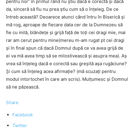
pentru noi” în primul rând nu știu dacă e corectă și dacă
da, sinceră să fiu nu prea știu cum să o înțeleg. De ce
întreb această? Deoarece atunci când întru în Biserică și
mă rog, aproape de fiecare data cer de la Dumnezeu să
fie cu milă, blândețe și grijă față de toți cei dragi mie, mai
rar am cerut pentru mine(mereu m-am rugat pt cei dragi
și în final spun că dacă Domnul după ce va avea grijă de
ei va mă avea timp să se milostivească și asupra mea). Aș
vrea să înțeleg dacă e corectă sau greșită așa rugăciune?
Și cum să înțeleg acea afirmație? (mă scuzați pentru
modul intortochet în care am scris). Mulțumesc și Domnul
să ne păzească.
Share
Facebook
Twitter