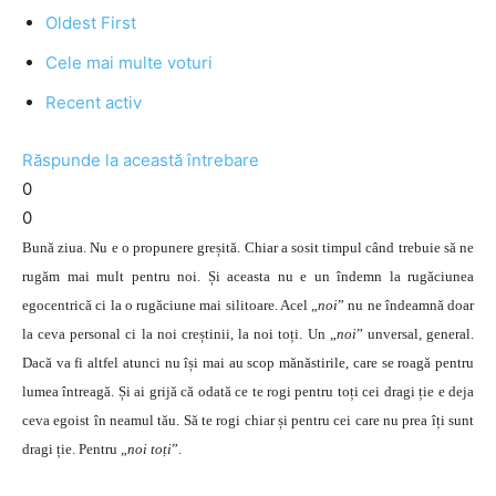
Oldest First
Cele mai multe voturi
Recent activ
Răspunde la această întrebare
0
0
Bună ziua. Nu e o propunere greșită. Chiar a sosit timpul când trebuie să ne
rugăm mai mult pentru noi. Și aceasta nu e un îndemn la rugăciunea
egocentrică ci la o rugăciune mai silitoare. Acel „
noi
” nu ne îndeamnă doar
la ceva personal ci la noi creștinii, la noi toți. Un „
noi
” unversal, general.
Dacă va fi altfel atunci nu își mai au scop mănăstirile, care se roagă pentru
lumea întreagă. Și ai grijă că odată ce te rogi pentru toți cei dragi ție e deja
ceva egoist în neamul tău. Să te rogi chiar și pentru cei care nu prea îți sunt
dragi ție. Pentru „
noi toți
”.