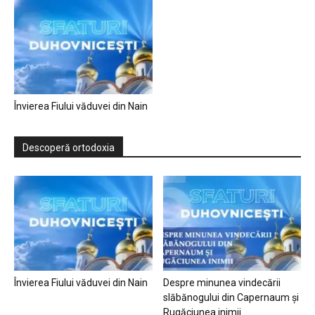
Învierea Fiului văduvei din Nain
Descoperă ortodoxia
Învierea Fiului văduvei din Nain
Despre minunea vindecării
slăbănogului din Capernaum și
Rugăciunea inimii