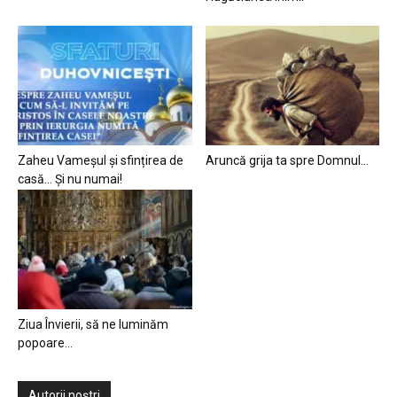
Zaheu Vameșul și sfințirea de
Aruncă grija ta spre Domnul…
casă… Și nu numai!
Ziua Învierii, să ne luminăm
popoare…
Autorii noștri