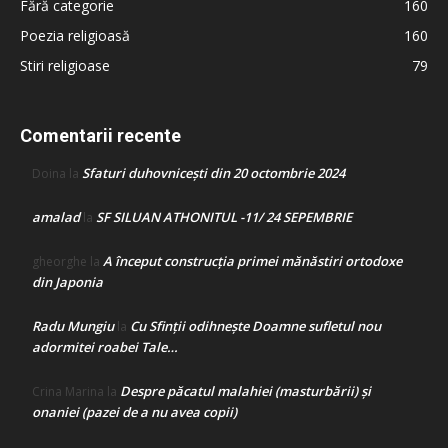
Fără categorie
160
Poezia religioasă
160
Stiri religioase
79
Comentarii recente
Sfaturi duhovnicești din 20 octombrie 2024
Doina
la
amalad
SF SILUAN ATHONITUL -11/ 24 SEPEMBRIE
la
A început construcţia primei mănăstiri ortodoxe
gheorghe
la
din Japonia
Radu Mungiu
Cu Sfinții odihnește Doamne sufletul nou
la
adormitei roabei Tale…
Despre păcatul malahiei (masturbării) şi
Crina Marina
la
onaniei (pazei de a nu avea copii)