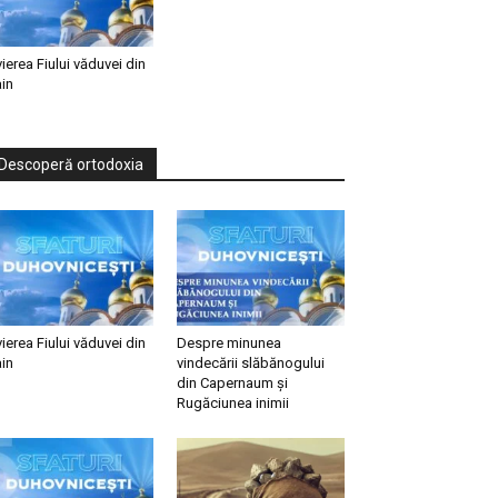
vierea Fiului văduvei din
in
Descoperă ortodoxia
vierea Fiului văduvei din
Despre minunea
in
vindecării slăbănogului
din Capernaum și
Rugăciunea inimii