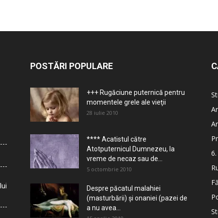
POSTĂRI POPULARE
C
+++ Rugăciune puternică pentru
St
momentele grele ale vieţii
Ar
28 iulie 2010
Ar
Pr
**** Acatistul către
Atotputernicul Dumnezeu, la
6.
vreme de necaz sau de...
Ru
5 octombrie 2010
Fă
lui
Despre păcatul malahiei
Po
(masturbării) şi onaniei (pazei de
a nu avea...
St