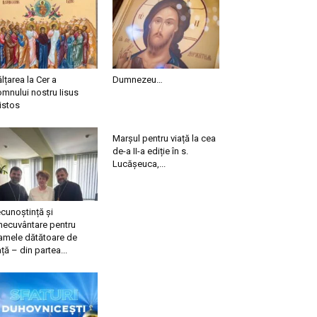
ălțarea la Cer a
Dumnezeu…
mnului nostru Iisus
istos
Marșul pentru viață la cea
de-a II-a ediție în s.
Lucășeuca,...
cunoștință și
necuvântare pentru
mele dătătoare de
ață – din partea...