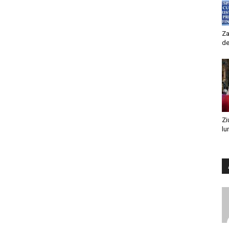
Za
de
Zi
lu