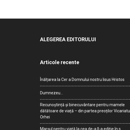
ALEGEREA EDITORULUI
Articole recente
Înălțarea la Cer a Domnului nostru Iisus Hristos
Dumnezeu…
Recunoștință și binecuvântare pentru mamele
dătătoare de viață – din partea preoților Vicariatu
Orhei
Marșul pentru viață la cea de-a II-a ediție în s.