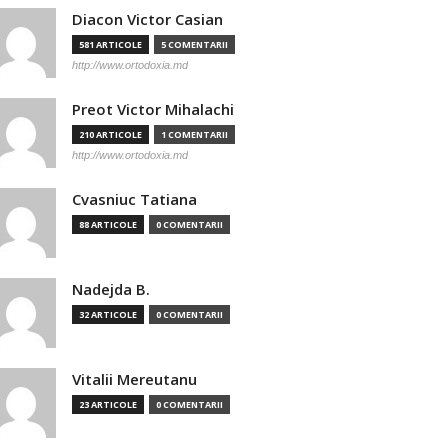
Diacon Victor Casian
581 ARTICOLE
5 COMENTARII
http://www.ortodoxia.md
Preot Victor Mihalachi
210 ARTICOLE
1 COMENTARII
http://www.ortodoxia.md
Cvasniuc Tatiana
88 ARTICOLE
0 COMENTARII
Nadejda B.
32 ARTICOLE
0 COMENTARII
Vitalii Mereutanu
23 ARTICOLE
0 COMENTARII