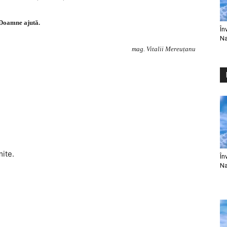
Doamne ajută.
În
Na
mag. Vitalii Mereuțanu
mite.
În
Na