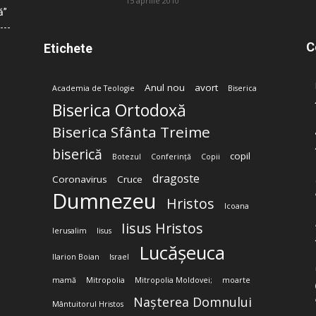
15 aprilie 2010
ă”
C
Etichete
Anul nou
avort
Academia de Teologie
Biserica
Biserica Ortodoxă
Biserica Sfânta Treime
biserică
copil
Botezul
Conferință
Copii
dragoste
Coronavirus
Cruce
Dumnezeu
Hristos
Icoana
Iisus Hristos
Ierusalim
Iisus
Lucășeuca
Ilarion Boian
Israel
mamă
Mitropolia
Mitropolia Moldovei;
moarte
Nașterea Domnului
Mântuitorul Hristos