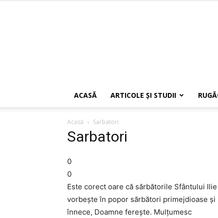
ACASĂ
ARTICOLE ŞI STUDII
RUGĂ
Acasă
Sarbatori
Sarbatori
0
0
Este corect oare că sărbătorile Sfântului Il
vorbeşte în popor sărbători primejdioase şi 
înnece, Doamne fereşte. Mulţumesc