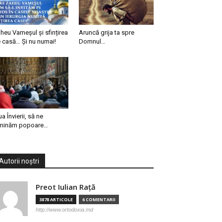
heu Vameșul și sfințirea
Aruncă grija ta spre
 casă… Și nu numai!
Domnul…
ua Învierii, să ne
minăm popoare…
Autorii noștri
Preot Iulian Raţă
3878 ARTICOLE
6 COMENTARII
http://www.ortodoxia.md