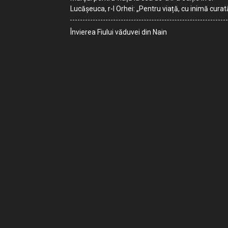
Lucășeuca, r-l Orhei: „Pentru viață, cu inimă curat
Învierea Fiului văduvei din Nain