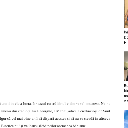
În
Do
Hr
Re
bi
ma
vi
ci una din ele a lucra. Iar cazul cu scăldatul e doar unul omenesc. Nu ne
oamenii din credința lui Gheorghe, a Mariei, adică a credincioșilor. Sunt
igur că cel mai bine ar fi să dispară acestea și să nu se creadă în altceva
. Biserica nu își va însuși sărbătorilor asemenea băbisme.