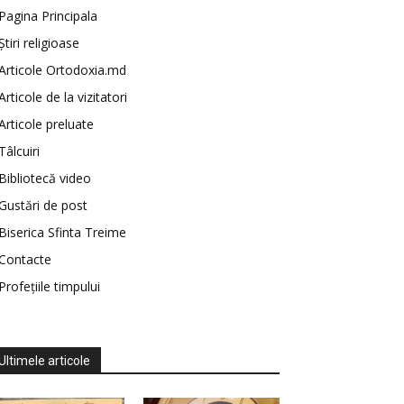
Pagina Principala
Știri religioase
Articole Ortodoxia.md
Articole de la vizitatori
Articole preluate
Tâlcuiri
Bibliotecă video
Gustări de post
Biserica Sfinta Treime
Contacte
Profețiile timpului
Ultimele articole