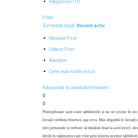
Răspunsuri (1)
Filter
Sortează după:
Recent activ
Newest First
Oldest First
Random
Cele mai multe voturi
Răspunde la această întrebare
0
0
Primejdioase sunt toate sărbătorile și nu se cuvine în ni
învață credința bisericii așa ceva. Mai degrabă le învață 
idei personale și trebuie să rămână doar la acel nivel, des
decât în mântuirea care vine prin ținerea acestor sărbători