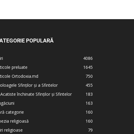
ATEGORIE POPULARĂ
iri
4086
ticole preluate
1645
ticole Ortodoxia.md
750
oloagele Sfinților și a Sfintelor
455
 Acatiste închinate Sfinților și Sfintelor
183
găciuni
163
ră categorie
160
ezia religioasă
160
iri religioase
79