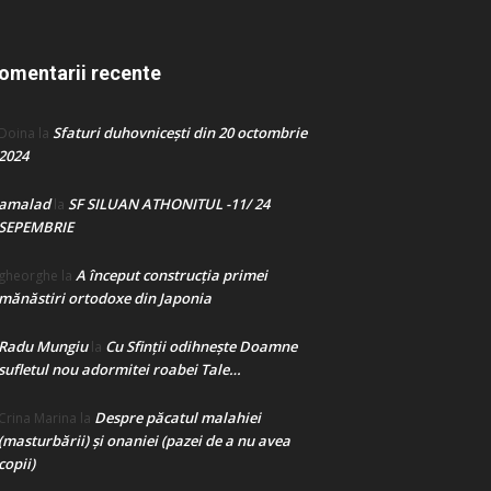
omentarii recente
Sfaturi duhovnicești din 20 octombrie
Doina
la
2024
amalad
SF SILUAN ATHONITUL -11/ 24
la
SEPEMBRIE
A început construcţia primei
gheorghe
la
mănăstiri ortodoxe din Japonia
Radu Mungiu
Cu Sfinții odihnește Doamne
la
sufletul nou adormitei roabei Tale…
Despre păcatul malahiei
Crina Marina
la
(masturbării) şi onaniei (pazei de a nu avea
copii)