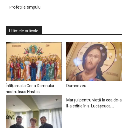
Profețiile timpului
Ultimele articole
Înălțarea la Cer a Domnului
Dumnezeu…
nostru Iisus Hristos
Marșul pentru viață la cea de-a
II-a ediție în s. Lucășeuca,...