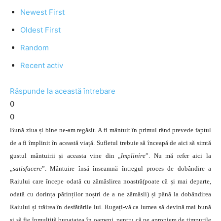
Newest First
Oldest First
Random
Recent activ
Răspunde la această întrebare
0
0
Bună ziua și bine ne-am regăsit. A fi mântuit în primul rând prevede faptul
de a fi împlinit în această viață. Sufletul trebuie să înceapă de aici să simtă
gustul mântuirii și aceasta vine din „
împlinire
”. Nu mă refer aici la
„
satisfacere
”. Mântuire însă înseamnă întregul proces de dobândire a
Raiului care începe odată cu zămâslirea noastră(poate că și mai departe,
odată cu dorința părinților noștri de a ne zămâsli) și până la dobândirea
Raiului și trăirea în desfătările lui. Rugați-vă ca lumea să devină mai bună
și să fie înmulțită bunatatea în oameni, pentru că ne apropiem de timpurile