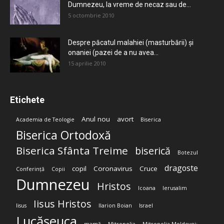
Dumnezeu, la vreme de necaz sau de...
5 octombrie 2010
Despre păcatul malahiei (masturbării) şi
onaniei (pazei de a nu avea...
15 aprilie 2010
Etichete
Anul nou
avort
Academia de Teologie
Biserica
Biserica Ortodoxă
Biserica Sfânta Treime
biserică
Botezul
dragoste
copil
Coronavirus
Cruce
Conferință
Copii
Dumnezeu
Hristos
Icoana
Ierusalim
Iisus Hristos
Iisus
Ilarion Boian
Israel
Lucășeuca