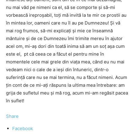
nu mai văd pe nimeni ca el, să se comporte și să-mi
vorbească ireproșabil, toți mă invită la te mir ce prostii au
în mintea lor, oameni care nu îl au pe Dumnezeu! Și vă
mai rog frumos, să-mi explicați și mie ce înseamnă
mântuire și de ce Dumnezeu îmi trimite mereu în ajutor
acel om, mi-aș dori din toată inima să am un soț așa cum
este el, pt că ceea ce a făcut el pentru mine în
momentele cele mai grele din viața mea, când eu nu mai
vedeam nici o cale de a ieși din întuneric, dintr-o
suferință care nu se mai termina, nu a făcut nimeni. Acum
țin cont de ce mi-ați răspuns la ultima mea întrebare: am
grija de sufletul meu și mă rog, acum mi-am regăsit pacea
în suflet!
Share
Facebook