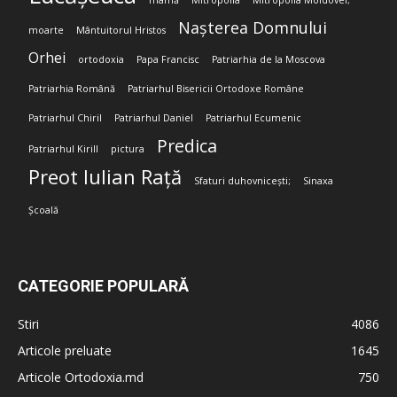
mamă
Mitropolia
Mitropolia Moldovei;
Nașterea Domnului
moarte
Mântuitorul Hristos
Orhei
ortodoxia
Papa Francisc
Patriarhia de la Moscova
Patriarhia Română
Patriarhul Bisericii Ortodoxe Române
Patriarhul Chiril
Patriarhul Daniel
Patriarhul Ecumenic
Predica
Patriarhul Kirill
pictura
Preot Iulian Rață
Sfaturi duhovnicești;
Sinaxa
Școală
CATEGORIE POPULARĂ
Stiri
4086
Articole preluate
1645
Articole Ortodoxia.md
750