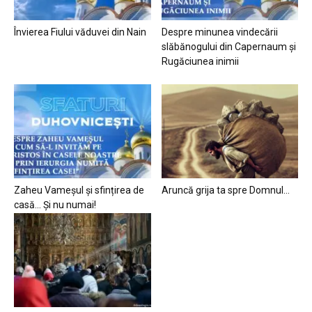
Învierea Fiului văduvei din Nain
Despre minunea vindecării
slăbănogului din Capernaum și
Rugăciunea inimii
Zaheu Vameșul și sfințirea de
Aruncă grija ta spre Domnul…
casă… Și nu numai!