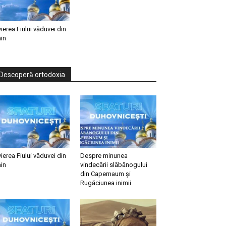
vierea Fiului văduvei din
in
Descoperă ortodoxia
vierea Fiului văduvei din
Despre minunea
in
vindecării slăbănogului
din Capernaum și
Rugăciunea inimii