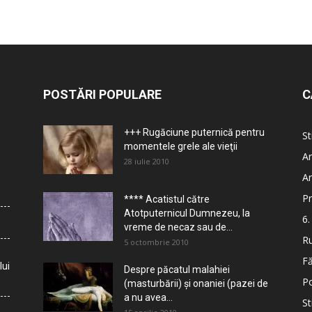
POSTĂRI POPULARE
C
+++ Rugăciune puternică pentru
St
momentele grele ale vieţii
Ar
28 iulie 2010
Ar
Pr
**** Acatistul către
Atotputernicul Dumnezeu, la
6.
vreme de necaz sau de...
Ru
5 octombrie 2010
Fă
lui
Despre păcatul malahiei
Po
(masturbării) şi onaniei (pazei de
a nu avea...
St