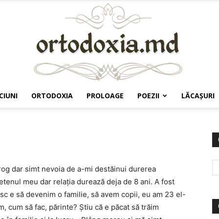
CIUNI
ORTODOXIA
PROLOAGE
POEZII
LĂCAŞURI
Ortodoxia.md
 rog dar simt nevoia de a-mi destăinui durerea
etenul meu dar relația durează deja de 8 ani. A fost
esc e să devenim o familie, să avem copii, eu am 23 el-
m, cum să fac, părinte? Știu că e păcat să trăim