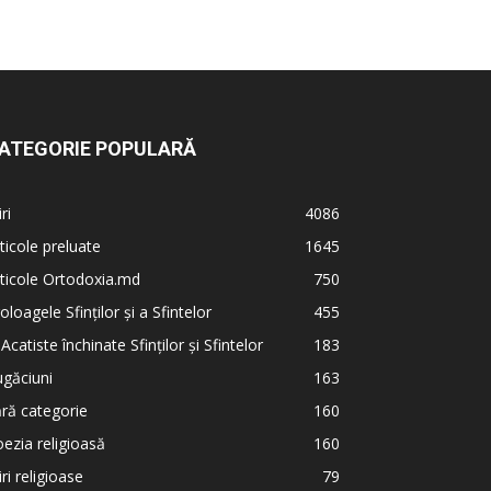
ATEGORIE POPULARĂ
iri
4086
ticole preluate
1645
ticole Ortodoxia.md
750
oloagele Sfinților și a Sfintelor
455
 Acatiste închinate Sfinților și Sfintelor
183
găciuni
163
ră categorie
160
ezia religioasă
160
iri religioase
79