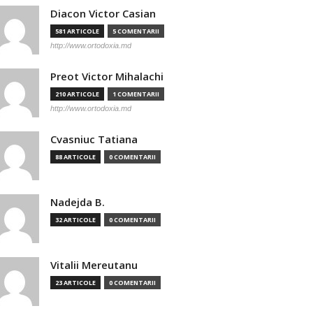
Diacon Victor Casian
581 ARTICOLE
5 COMENTARII
http://www.ortodoxia.md
Preot Victor Mihalachi
210 ARTICOLE
1 COMENTARII
http://www.ortodoxia.md
Cvasniuc Tatiana
88 ARTICOLE
0 COMENTARII
Nadejda B.
32 ARTICOLE
0 COMENTARII
Vitalii Mereutanu
23 ARTICOLE
0 COMENTARII