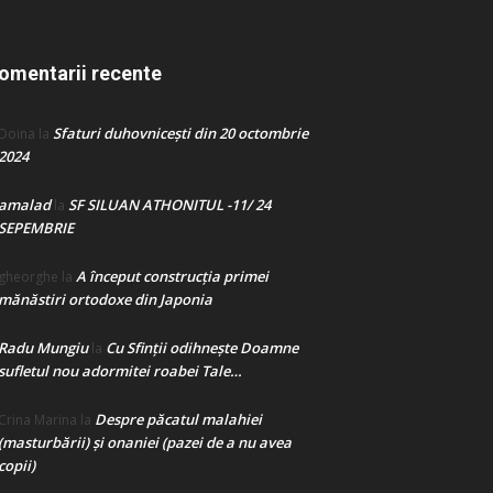
omentarii recente
Sfaturi duhovnicești din 20 octombrie
Doina
la
2024
amalad
SF SILUAN ATHONITUL -11/ 24
la
SEPEMBRIE
A început construcţia primei
gheorghe
la
mănăstiri ortodoxe din Japonia
Radu Mungiu
Cu Sfinții odihnește Doamne
la
sufletul nou adormitei roabei Tale…
Despre păcatul malahiei
Crina Marina
la
(masturbării) şi onaniei (pazei de a nu avea
copii)