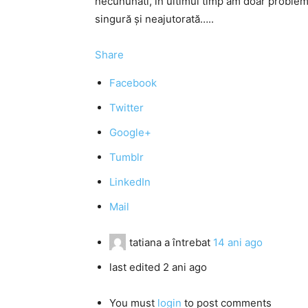
necununati, în ultimul timp am doar probleme
singură și neajutorată…..
Share
Facebook
Twitter
Google+
Tumblr
LinkedIn
Mail
tatiana
a întrebat
14 ani ago
last edited 2 ani ago
You must
login
to post comments