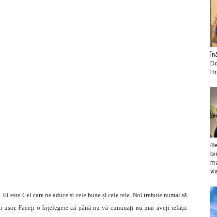
În
Do
Hr
Re
bi
ma
vi
 El este Cel care ne aduce și cele bune și cele rele. Noi trebuie numai să
i ușor. Faceți o înțelegere că până nu vă cununați nu mai aveți relații