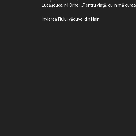
Lucășeuca, r-l Orhei: „Pentru viață, cu inimă curat
Învierea Fiului văduvei din Nain