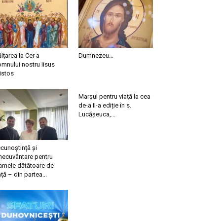
ălțarea la Cer a
Dumnezeu…
mnului nostru Iisus
istos
Marșul pentru viață la cea
de-a II-a ediție în s.
Lucășeuca,...
cunoștință și
necuvântare pentru
mele dătătoare de
ață – din partea...