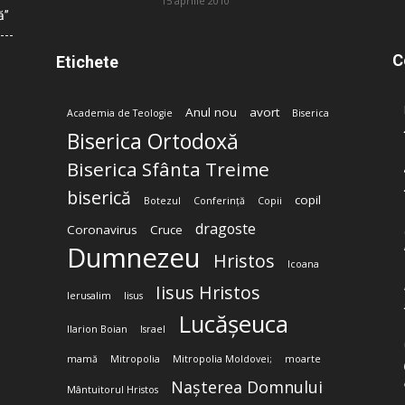
15 aprilie 2010
ă”
C
Etichete
Anul nou
avort
Academia de Teologie
Biserica
Biserica Ortodoxă
Biserica Sfânta Treime
biserică
copil
Botezul
Conferință
Copii
dragoste
Coronavirus
Cruce
Dumnezeu
Hristos
Icoana
Iisus Hristos
Ierusalim
Iisus
Lucășeuca
Ilarion Boian
Israel
mamă
Mitropolia
Mitropolia Moldovei;
moarte
Nașterea Domnului
Mântuitorul Hristos