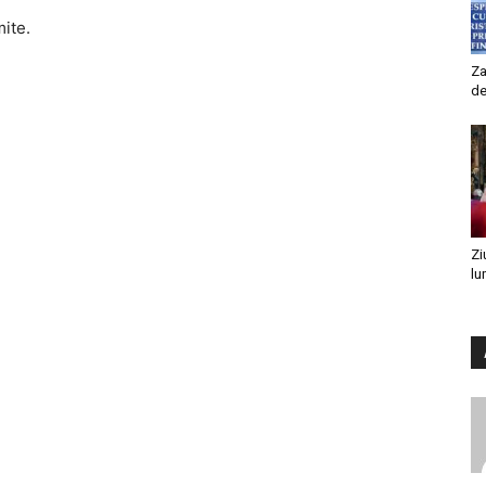
mite.
Za
de
Zi
lu