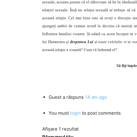
sexuale, aceasta pentru că el zăbovește să fie în rânduială
relației sexuale. Însă nu relația sexuală ar trebuie să vă
această relație. Cel mai bine este să aveți o discuție s
ajungeți ambii de comun acord la decizia că sunteți at
înflorirea familiei voastre. Și odată cu acest început se vo
lui Dumnezeu și
dreptatea Lui
și toate celelalte vi se 
această relație a voastră? Cum vă îndrumă el?
Să fiți înțel
Guest
a răspuns
14 ani ago
You must
login
to post comments
Afișare 1 rezultat
Răspunsul tău