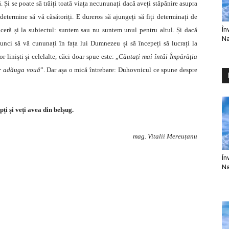
. Și se poate să trăiți toată viața necununați dacă aveți stăpânire asupra
 determine să vă căsătoriți. E dureros să ajungeți să fiți determinați de
În
inceră și la subiectul: suntem sau nu suntem unul pentru altul. Și dacă
Na
unci să vă cununați în fața lui Dumnezeu și să începeți să lucrați la
r liniști și celelalte, căci doar spue este: „
Căutați mai întâi Împărăția
vor adăuga vouă
”. Dar așa o mică întrebare: Duhovnicul ce spune despre
epți și veți avea din belșug.
mag. Vitalii Mereuțanu
În
Na