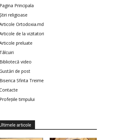
Pagina Principala
Știri religioase
Articole Ortodoxia.md
Articole de la vizitatori
Articole preluate
Tâlcuiri
Bibliotecă video
Gustări de post
Biserica Sfinta Treime
Contacte
Profețiile timpului
Ultimele articole