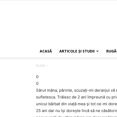
ACASĂ
ARTICOLE ŞI STUDII
RUGĂ
Acasă
0
0
Sărut mâna, părinte, scuzați-mi deranjul vă
sufletesca. Trăiesc de 2 ani împreună cu pri
unicul bărbat din viață mea și tot ce-mi dor
25 ani dar nu își dorește încă să ne căsători