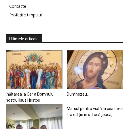
Contacte
Profețiile timpului
Ultimele articole
Înălțarea la Cer a Domnului
Dumnezeu…
nostru Iisus Hristos
Marșul pentru viață la cea de-a
II-a ediție în s. Lucășeuca,...