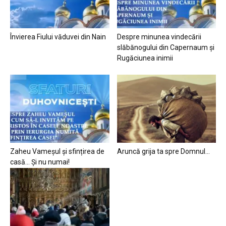
Învierea Fiului văduvei din Nain
Despre minunea vindecării
slăbănogului din Capernaum și
Rugăciunea inimii
Zaheu Vameșul și sfințirea de
Aruncă grija ta spre Domnul…
casă… Și nu numai!