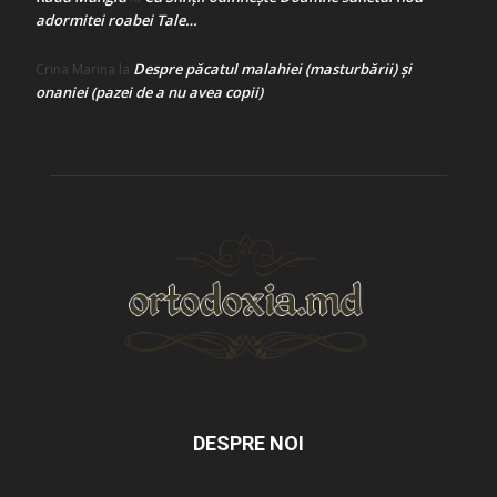
adormitei roabei Tale…
Despre păcatul malahiei (masturbării) şi
Crina Marina
la
onaniei (pazei de a nu avea copii)
DESPRE NOI