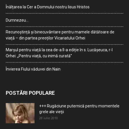
Înălțarea la Cer a Domnului nostru Iisus Hristos
Dumnezeu…
Recunoștință și binecuvântare pentru mamele dătătoare de
viață – din partea preoților Vicariatului Orhei
Marșul pentru viață la cea de-a II-a ediție în s. Lucășeuca, r-l
Orhei: „Pentru viață, cu inimă curată”
Învierea Fiului văduvei din Nain
POSTĂRI POPULARE
+++ Rugăciune puternică pentru momentele
grele ale vieţii
28 iulie 2010