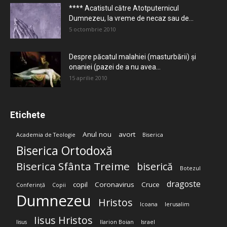
**** Acatistul către Atotputernicul
Dumnezeu, la vreme de necaz sau de...
5 octombrie 2010
Despre păcatul malahiei (masturbării) şi
onaniei (pazei de a nu avea...
15 aprilie 2010
Etichete
Anul nou
avort
Academia de Teologie
Biserica
Biserica Ortodoxă
Biserica Sfânta Treime
biserică
Botezul
dragoste
copil
Coronavirus
Cruce
Conferință
Copii
Dumnezeu
Hristos
Icoana
Ierusalim
Iisus Hristos
Iisus
Ilarion Boian
Israel