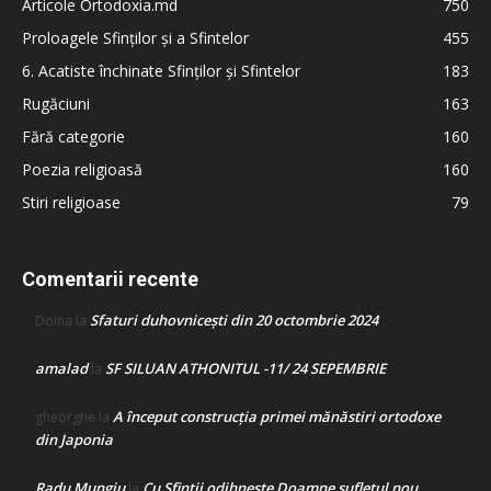
Articole Ortodoxia.md
750
Proloagele Sfinților și a Sfintelor
455
6. Acatiste închinate Sfinților și Sfintelor
183
Rugăciuni
163
Fără categorie
160
Poezia religioasă
160
Stiri religioase
79
Comentarii recente
Sfaturi duhovnicești din 20 octombrie 2024
Doina
la
amalad
SF SILUAN ATHONITUL -11/ 24 SEPEMBRIE
la
A început construcţia primei mănăstiri ortodoxe
gheorghe
la
din Japonia
Radu Mungiu
Cu Sfinții odihnește Doamne sufletul nou
la