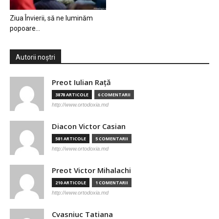
Ziua Învierii, să ne luminăm
popoare…
Autorii noștri
Preot Iulian Raţă
3878 ARTICOLE
6 COMENTARII
http://www.ortodoxia.md
Diacon Victor Casian
581 ARTICOLE
5 COMENTARII
http://www.ortodoxia.md
Preot Victor Mihalachi
210 ARTICOLE
1 COMENTARII
http://www.ortodoxia.md
Cvasniuc Tatiana