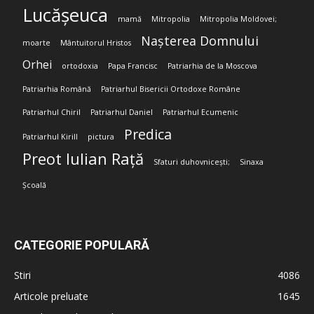
Lucășeuca
mamă
Mitropolia
Mitropolia Moldovei;
Nașterea Domnului
moarte
Mântuitorul Hristos
Orhei
ortodoxia
Papa Francisc
Patriarhia de la Moscova
Patriarhia Română
Patriarhul Bisericii Ortodoxe Române
Patriarhul Chiril
Patriarhul Daniel
Patriarhul Ecumenic
Predica
Patriarhul Kirill
pictura
Preot Iulian Rață
Sfaturi duhovnicești;
Sinaxa
Școală
CATEGORIE POPULARĂ
Stiri
4086
Articole preluate
1645