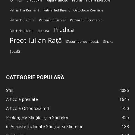
ortodoxia
Papa Francisc
Patriarhia de la Moscova
Patriarhia Română
Patriarhul Bisericii Ortodoxe Române
Patriarhul Chiril
Patriarhul Daniel
Patriarhul Ecumenic
Predica
Patriarhul Kirill
pictura
Preot Iulian Rață
Sfaturi duhovnicești;
Sinaxa
Școală
CATEGORIE POPULARĂ
Stiri
4086
Articole preluate
1645
Articole Ortodoxia.md
750
Proloagele Sfinților și a Sfintelor
455
6. Acatiste închinate Sfinților și Sfintelor
183