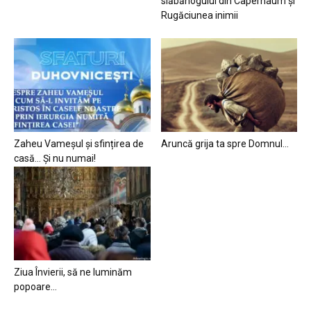
slăbănogului din Capernaum și
Rugăciunea inimii
Zaheu Vameșul și sfințirea de
Aruncă grija ta spre Domnul…
casă… Și nu numai!
Ziua Învierii, să ne luminăm
popoare…