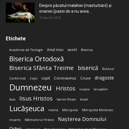
Despre păcatul malahiei (masturbării) şi
onaniei (pazei de a nu avea...
15 aprilie 2010
Etichete
Anul nou
avort
Academia de Teologie
Biserica
Biserica Ortodoxă
Biserica Sfânta Treime
biserică
Botezul
dragoste
copil
Coronavirus
Cruce
Conferință
Copii
Dumnezeu
Hristos
Icoana
Ierusalim
Iisus Hristos
Iisus
Ilarion Boian
Israel
Lucășeuca
mamă
Mitropolia
Mitropolia Moldovei;
Nașterea Domnului
moarte
Mântuitorul Hristos
Orhei