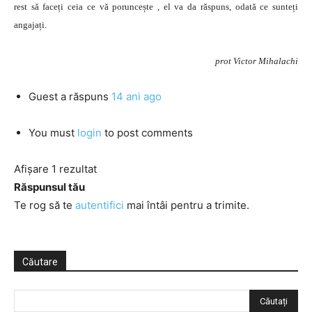
rest să faceți ceia ce vă poruncește , el va da răspuns, odată ce sunteți
angajați.
prot Victor Mihalachi
Guest
a răspuns
14 ani ago
You must
login
to post comments
Afișare 1 rezultat
Răspunsul tău
Te rog să te
autentifici
mai întâi pentru a trimite.
Căutare