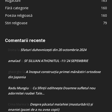
Rugăciuni
163
Fără categorie
160
Poezia religioasă
160
Stiri religioase
79
Comentarii recente
Sfaturi duhovnicești din 20 octombrie 2024
Doina
la
amalad
SF SILUAN ATHONITUL -11/ 24 SEPEMBRIE
la
A început construcţia primei mănăstiri ortodoxe
gheorghe
la
din Japonia
Radu Mungiu
Cu Sfinții odihnește Doamne sufletul nou
la
adormitei roabei Tale…
Despre păcatul malahiei (masturbării) şi
Crina Marina
la
onaniei (pazei de a nu avea copii)