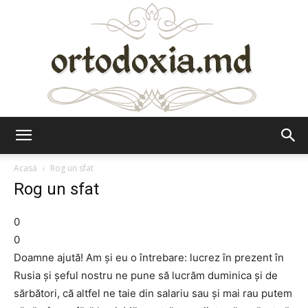
Ortodoxia.md
Acasă
Rog un sfat
Rog un sfat
0
0
Doamne ajută! Am şi eu o întrebare: lucrez în prezent în
Rusia şi şeful nostru ne pune să lucrăm duminica şi de
sărbători, că altfel ne taie din salariu sau şi mai rau putem