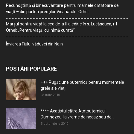
Recunoștință și binecuvântare pentru mamele dătătoare de
viață – din partea preoților Vicariatului Orhei
Marșul pentru viață la cea de-a II-a ediție în s. Lucășeuca, r-l
Orhei: „Pentru viață, cu inimă curată”
Învierea Fiului văduvei din Nain
POSTĂRI POPULARE
+++ Rugăciune puternică pentru momentele
grele ale vieţii
28 iulie 2010
**** Acatistul către Atotputernicul
Dumnezeu, la vreme de necaz sau de...
5 octombrie 2010