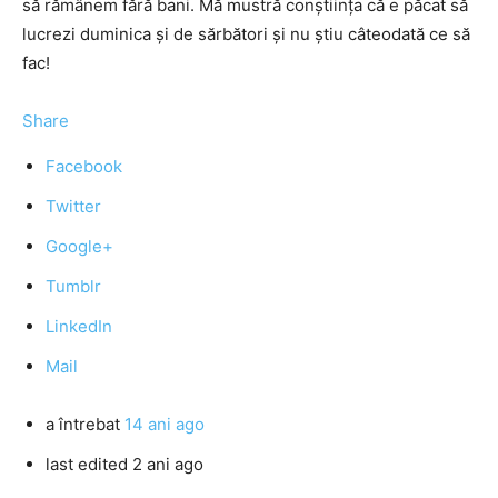
să rămânem fără bani. Mă mustră conştiinţa că e păcat să
lucrezi duminica şi de sărbători şi nu ştiu câteodată ce să
fac!
Share
Facebook
Twitter
Google+
Tumblr
LinkedIn
Mail
a întrebat
14 ani ago
last edited 2 ani ago