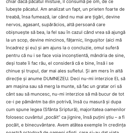
chiar dacă păcatul mistuie, îl consumă pe om, de ce
îubeşte păcatul. Am analizat un fapt, un prieten foarte de
treabă, însa fumează, iar când nu mai are ţigări, devine
nervos, agasant, supărăcios, altă persoană care
obişnueşte să bea, la fel sau în cazul când vrea să ajungă
la un scop, devine mincinos, făţarnic, linguşitor (aici mă
încadrez şi eu) şi am ajuns la o concluzie, omul suferă
pentru că nu i se face voia inconştientă, mândria de sine,
deşi toate îi fac rău, el consideră că e bine, însă i se
chinue şi trupul, dar mai ales sufletul. Şi am mers în altă
direcţie şi anume DUMNEZEU. Deci nu-mi interzice EL să
am maşina sau să merg la munte, să fac un gratar ori să
cânt sau să muncesc, nu-mi interzice să mă bucur de tot
ce-i pe pământm ba din potrivă, însă cu masură şi dupa
cum spune legea (Sfânta Sriptură), majoritatea oamenilor
folosesc cuvântul „pocăit” ca jignire, însă puţini ştiu – a fi
pocăit, e binecuvântare. Avem atâtea exemple în credinţa
noastră ortodoxă de oameni sfinţi, care şi-au dat viaţa