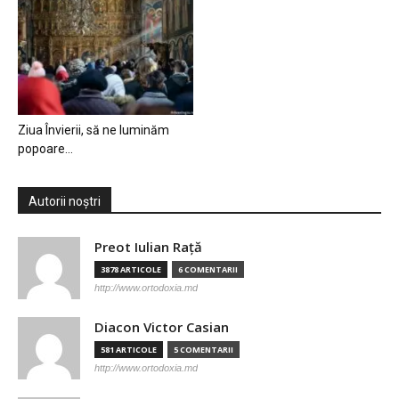
Ziua Învierii, să ne luminăm
popoare…
Autorii noștri
Preot Iulian Raţă
3878 ARTICOLE
6 COMENTARII
http://www.ortodoxia.md
Diacon Victor Casian
581 ARTICOLE
5 COMENTARII
http://www.ortodoxia.md