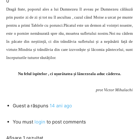
0
Dragă frate, poporul ales a lui Dumnezeu îl aveau pe Dumnezeu călăuză
prin pustie zi de zi și tot nu îl ascultau , cazul când Moise a urcat pe munte
pentru a primi Tablele cu porunci.Păcatul este un demon al voinței noastre,
este o pornire nemăsurată spre rău, moartea sufletului nostru.Noi nu cădem
în păcate din neștiință, ci din trândăvia sufletului și a nepăsării față de
virtute.Mindria și trândăvia din care izzvorăște și lăcomia pântecelui, sunt
începuturile tuturor răutăților.
Nu felul ispitelor , ci ușurătatea și lâncezeala aduc căderea.
prot Victor Mihalachi
Guest
a răspuns
14 ani ago
You must
login
to post comments
Afișare 1 rezultat