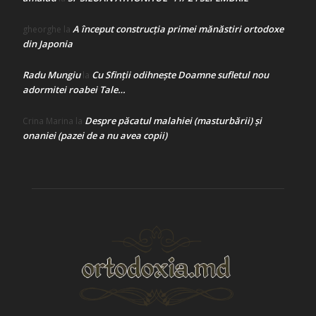
A început construcţia primei mănăstiri ortodoxe
gheorghe
la
din Japonia
Radu Mungiu
Cu Sfinții odihnește Doamne sufletul nou
la
adormitei roabei Tale…
Despre păcatul malahiei (masturbării) şi
Crina Marina
la
onaniei (pazei de a nu avea copii)