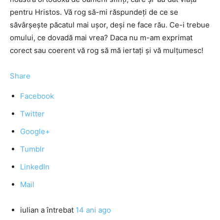
pentru Hristos. Vă rog să-mi răspundeţi de ce se
săvârşeşte păcatul mai uşor, deşi ne face rău. Ce-i trebue
omului, ce dovadă mai vrea? Daca nu m-am exprimat
corect sau coerent vă rog să mă iertaţi şi vă mulţumesc!
Share
Facebook
Twitter
Google+
Tumblr
LinkedIn
Mail
iulian
a întrebat
14 ani ago