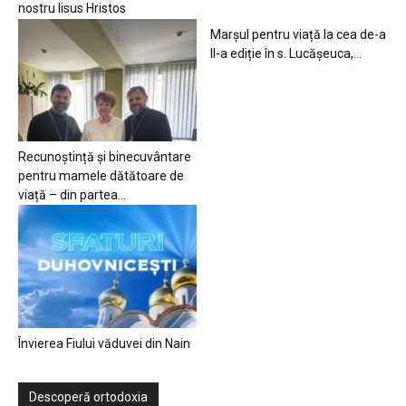
nostru Iisus Hristos
Marșul pentru viață la cea de-a
II-a ediție în s. Lucășeuca,...
Recunoștință și binecuvântare
pentru mamele dătătoare de
viață – din partea...
Învierea Fiului văduvei din Nain
Descoperă ortodoxia