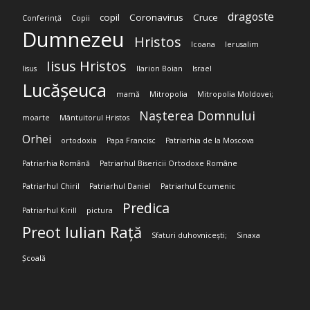
dragoste
copil
Coronavirus
Cruce
Conferință
Copii
Dumnezeu
Hristos
Icoana
Ierusalim
Iisus Hristos
Iisus
Ilarion Boian
Israel
Lucășeuca
mamă
Mitropolia
Mitropolia Moldovei;
Nașterea Domnului
moarte
Mântuitorul Hristos
Orhei
ortodoxia
Papa Francisc
Patriarhia de la Moscova
Patriarhia Română
Patriarhul Bisericii Ortodoxe Române
Patriarhul Chiril
Patriarhul Daniel
Patriarhul Ecumenic
Predica
Patriarhul Kirill
pictura
Preot Iulian Rață
Sfaturi duhovnicești;
Sinaxa
Școală