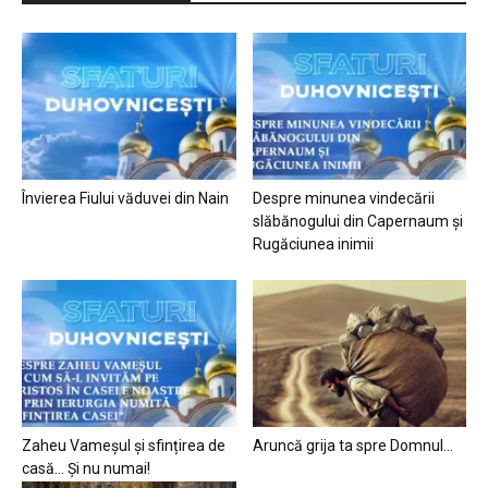
Învierea Fiului văduvei din Nain
Despre minunea vindecării
slăbănogului din Capernaum și
Rugăciunea inimii
Zaheu Vameșul și sfințirea de
Aruncă grija ta spre Domnul…
casă… Și nu numai!