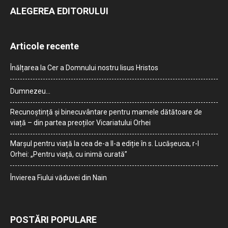
ALEGEREA EDITORULUI
Articole recente
Înălțarea la Cer a Domnului nostru Iisus Hristos
Dumnezeu…
Recunoștință și binecuvântare pentru mamele dătătoare de
viață – din partea preoților Vicariatului Orhei
Marșul pentru viață la cea de-a II-a ediție în s. Lucășeuca, r-l
Orhei: „Pentru viață, cu inimă curată”
Învierea Fiului văduvei din Nain
POSTĂRI POPULARE