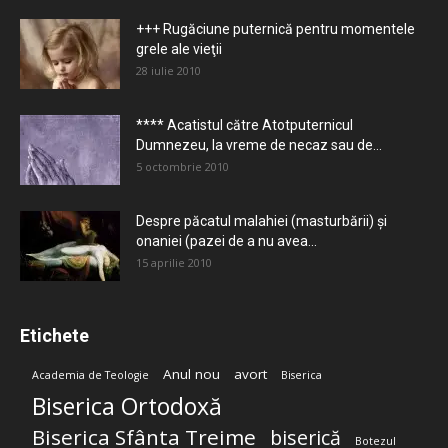
+++ Rugăciune puternică pentru momentele
grele ale vieţii
28 iulie 2010
**** Acatistul către Atotputernicul
Dumnezeu, la vreme de necaz sau de...
5 octombrie 2010
Despre păcatul malahiei (masturbării) şi
onaniei (pazei de a nu avea...
15 aprilie 2010
Etichete
Anul nou
avort
Academia de Teologie
Biserica
Biserica Ortodoxă
Biserica Sfânta Treime
biserică
Botezul