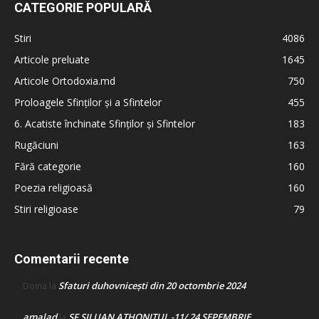
CATEGORIE POPULARĂ
Stiri
4086
Articole preluate
1645
Articole Ortodoxia.md
750
Proloagele Sfinților și a Sfintelor
455
6. Acatiste închinate Sfinților și Sfintelor
183
Rugăciuni
163
Fără categorie
160
Poezia religioasă
160
Stiri religioase
79
Comentarii recente
Sfaturi duhovnicești din 20 octombrie 2024
Doina
la
amalad
SF SILUAN ATHONITUL -11/ 24 SEPEMBRIE
la