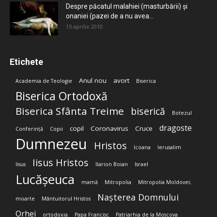
Despre păcatul malahiei (masturbării) şi
onaniei (pazei de a nu avea...
15 aprilie 2010
Etichete
Anul nou
avort
Academia de Teologie
Biserica
Biserica Ortodoxă
Biserica Sfânta Treime
biserică
Botezul
dragoste
copil
Coronavirus
Cruce
Conferință
Copii
Dumnezeu
Hristos
Icoana
Ierusalim
Iisus Hristos
Iisus
Ilarion Boian
Israel
Lucășeuca
mamă
Mitropolia
Mitropolia Moldovei;
Nașterea Domnului
moarte
Mântuitorul Hristos
Orhei
ortodoxia
Papa Francisc
Patriarhia de la Moscova