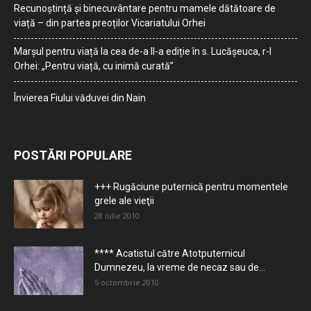
Recunoștință și binecuvântare pentru mamele dătătoare de
viață – din partea preoților Vicariatului Orhei
Marșul pentru viață la cea de-a II-a ediție în s. Lucășeuca, r-l
Orhei: „Pentru viață, cu inimă curată”
Învierea Fiului văduvei din Nain
POSTĂRI POPULARE
+++ Rugăciune puternică pentru momentele
grele ale vieţii
28 iulie 2010
**** Acatistul către Atotputernicul
Dumnezeu, la vreme de necaz sau de...
5 octombrie 2010