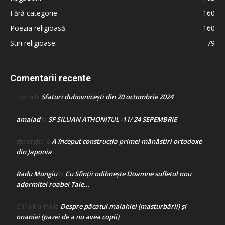
Fără categorie
160
Poezia religioasă
160
Stiri religioase
79
Comentarii recente
Sfaturi duhovnicești din 20 octombrie 2024
Doina
la
amalad
SF SILUAN ATHONITUL -11/ 24 SEPEMBRIE
la
A început construcţia primei mănăstiri ortodoxe
gheorghe
la
din Japonia
Radu Mungiu
Cu Sfinții odihnește Doamne sufletul nou
la
adormitei roabei Tale…
Despre păcatul malahiei (masturbării) şi
Crina Marina
la
onaniei (pazei de a nu avea copii)