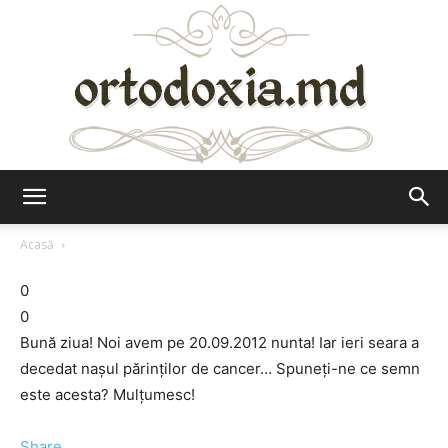
Ortodoxia.md
Acasă
0
0
Bună ziua! Noi avem pe 20.09.2012 nunta! Iar ieri seara a
decedat nașul părinților de cancer… Spuneți-ne ce semn
este acesta? Mulțumesc!
Share