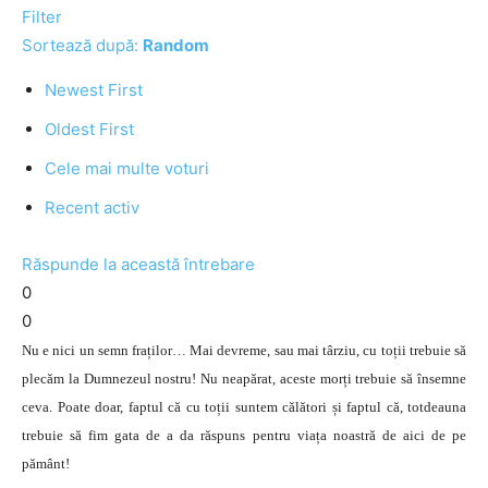
Filter
Sortează după:
Random
Newest First
Oldest First
Cele mai multe voturi
Recent activ
Răspunde la această întrebare
0
0
Nu e nici un semn fraților… Mai devreme, sau mai târziu, cu toții trebuie să
plecăm la Dumnezeul nostru! Nu neapărat, aceste morți trebuie să însemne
ceva. Poate doar, faptul că cu toții suntem călători și faptul că, totdeauna
trebuie să fim gata de a da răspuns pentru viața noastră de aici de pe
pământ!