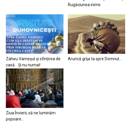
Rugăciunea inimii
Zaheu Vameșul și sfințirea de
Aruncă grija ta spre Domnul…
casă… Și nu numai!
Ziua Învierii, să ne luminăm
popoare…