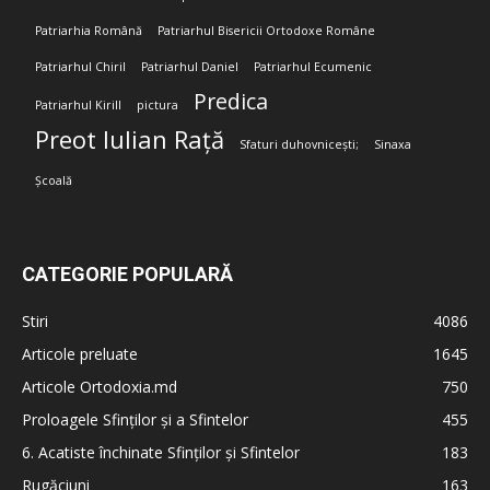
Patriarhia Română
Patriarhul Bisericii Ortodoxe Române
Patriarhul Chiril
Patriarhul Daniel
Patriarhul Ecumenic
Predica
Patriarhul Kirill
pictura
Preot Iulian Rață
Sfaturi duhovnicești;
Sinaxa
Școală
CATEGORIE POPULARĂ
Stiri
4086
Articole preluate
1645
Articole Ortodoxia.md
750
Proloagele Sfinților și a Sfintelor
455
6. Acatiste închinate Sfinților și Sfintelor
183
Rugăciuni
163