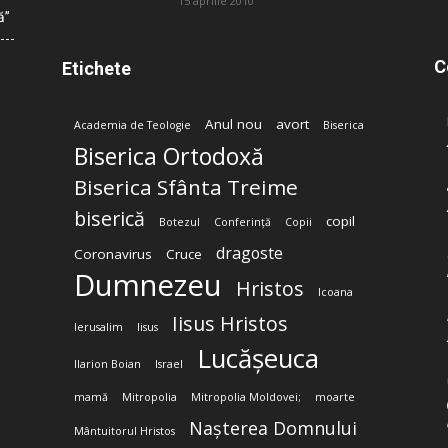
15 aprilie 2010
ă”
C
Etichete
Anul nou
avort
Academia de Teologie
Biserica
Biserica Ortodoxă
Biserica Sfânta Treime
biserică
copil
Botezul
Conferință
Copii
dragoste
Coronavirus
Cruce
Dumnezeu
Hristos
Icoana
Iisus Hristos
Ierusalim
Iisus
Lucășeuca
Ilarion Boian
Israel
mamă
Mitropolia
Mitropolia Moldovei;
moarte
Nașterea Domnului
Mântuitorul Hristos