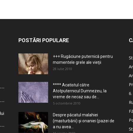
POSTĂRI POPULARE
C
+++ Rugăciune puternică pentru
St
momentele grele ale vieţii
Ar
28 iulie 2010
Ar
Pr
**** Acatistul către
Atotputernicul Dumnezeu, la
6.
vreme de necaz sau de...
Ru
5 octombrie 2010
Fă
lui
Despre păcatul malahiei
Po
(masturbării) şi onaniei (pazei de
a nu avea...
St