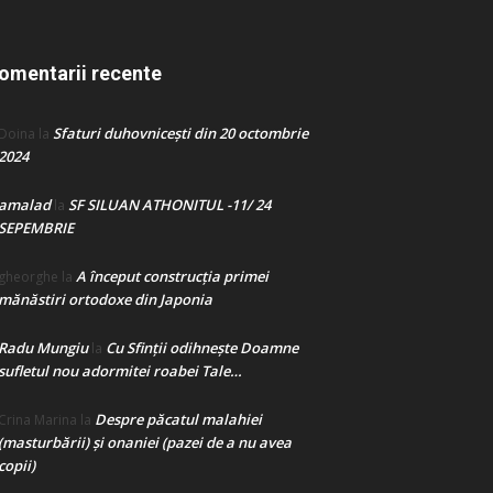
omentarii recente
Sfaturi duhovnicești din 20 octombrie
Doina
la
2024
amalad
SF SILUAN ATHONITUL -11/ 24
la
SEPEMBRIE
A început construcţia primei
gheorghe
la
mănăstiri ortodoxe din Japonia
Radu Mungiu
Cu Sfinții odihnește Doamne
la
sufletul nou adormitei roabei Tale…
Despre păcatul malahiei
Crina Marina
la
(masturbării) şi onaniei (pazei de a nu avea
copii)