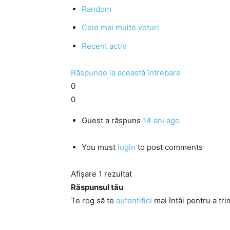
Random
Cele mai multe voturi
Recent activ
Răspunde la această întrebare
0
0
Guest
a răspuns
14 ani ago
You must
login
to post comments
Afișare 1 rezultat
Răspunsul tău
Te rog să te
autentifici
mai întâi pentru a tri