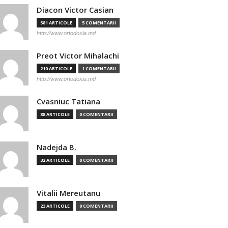
Diacon Victor Casian
581 ARTICOLE
5 COMENTARII
http://www.ortodoxia.md
Preot Victor Mihalachi
210 ARTICOLE
1 COMENTARII
http://www.ortodoxia.md
Cvasniuc Tatiana
88 ARTICOLE
0 COMENTARII
Nadejda B.
32 ARTICOLE
0 COMENTARII
Vitalii Mereutanu
23 ARTICOLE
0 COMENTARII