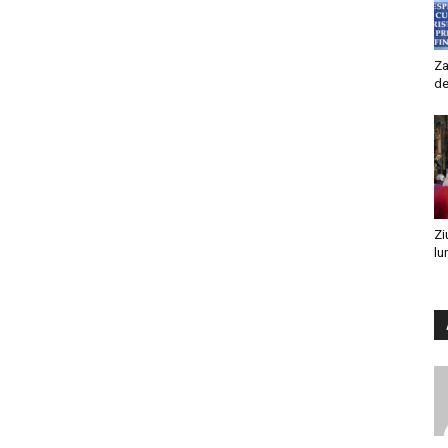
Za
de
Zi
lu