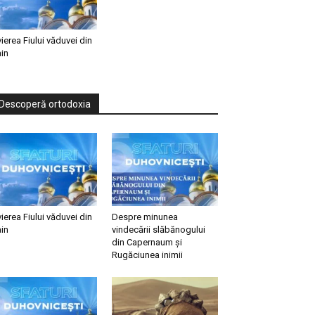
vierea Fiului văduvei din
in
Descoperă ortodoxia
vierea Fiului văduvei din
Despre minunea
in
vindecării slăbănogului
din Capernaum și
Rugăciunea inimii