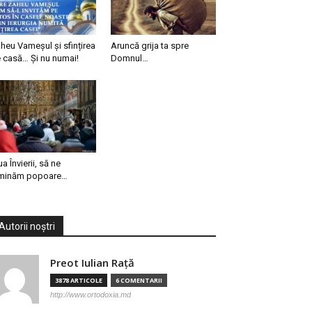
heu Vameșul și sfințirea
Aruncă grija ta spre
 casă… Și nu numai!
Domnul…
ua Învierii, să ne
minăm popoare…
Autorii noștri
Preot Iulian Raţă
3878 ARTICOLE
6 COMENTARII
http://www.ortodoxia.md