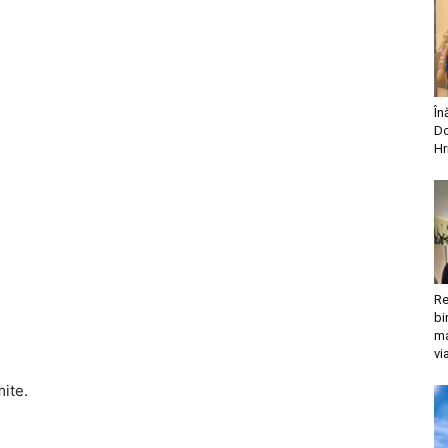
În
Do
Hr
Re
bi
ma
vi
mite.