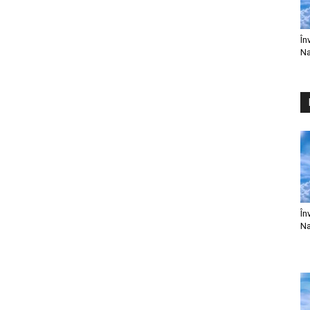
În
Na
În
Na