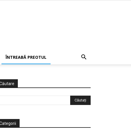
ÎNTREABĂ PREOTUL
Căutare
Categorii