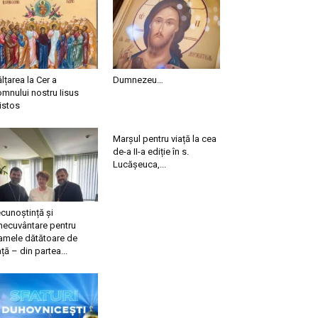
ălțarea la Cer a
Dumnezeu…
mnului nostru Iisus
istos
Marșul pentru viață la cea
de-a II-a ediție în s.
Lucășeuca,...
cunoștință și
necuvântare pentru
mele dătătoare de
ață – din partea...