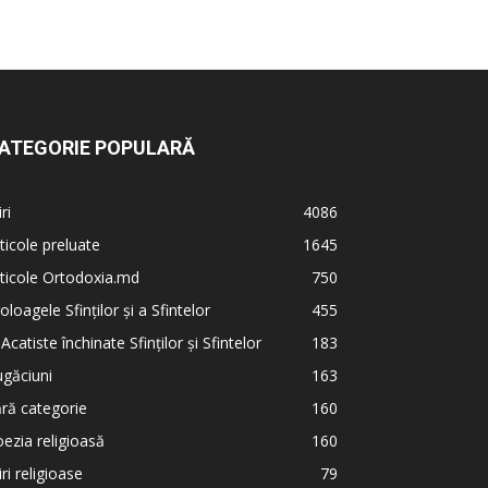
ATEGORIE POPULARĂ
iri
4086
ticole preluate
1645
ticole Ortodoxia.md
750
oloagele Sfinților și a Sfintelor
455
 Acatiste închinate Sfinților și Sfintelor
183
găciuni
163
ră categorie
160
ezia religioasă
160
iri religioase
79