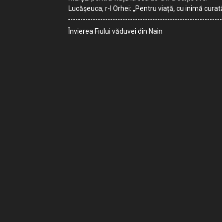
Lucășeuca, r-l Orhei: „Pentru viață, cu inimă curat
Învierea Fiului văduvei din Nain