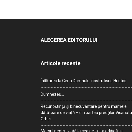
ALEGEREA EDITORULUI
Articole recente
Înălțarea la Cer a Domnului nostru Iisus Hristos
Dumnezeu…
Recunoștință și binecuvântare pentru mamele
dătătoare de viață – din partea preoților Vicariatu
Orhei
Marșul pentru viață la cea de-a II-a ediție în s.