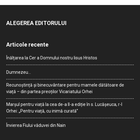
ALEGEREA EDITORULUI
Articole recente
Înălțarea la Cer a Domnului nostru Iisus Hristos
Dumnezeu…
Recunoștință și binecuvântare pentru mamele dătătoare de
viață – din partea preoților Vicariatului Orhei
Marșul pentru viață la cea de-a II-a ediție în s. Lucășeuca, r-l
Orhei: „Pentru viață, cu inimă curată”
Învierea Fiului văduvei din Nain