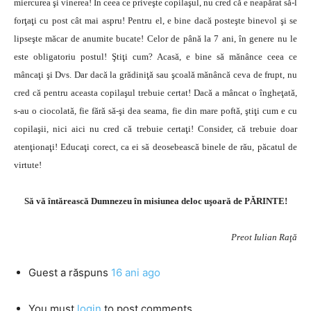
miercurea şi vinerea! În ceea ce priveşte copilaşul, nu cred că e neapărat să-l
forţaţi cu post cât mai aspru! Pentru el, e bine dacă posteşte binevol şi se
lipseşte măcar de anumite bucate! Celor de până la 7 ani, în genere nu le
este obligatoriu postul! Ştiţi cum? Acasă, e bine să mănânce ceea ce
mâncaţi şi Dvs. Dar dacă la grădiniţă sau şcoală mănâncă ceva de frupt, nu
cred că pentru aceasta copilaşul trebuie certat! Dacă a mâncat o îngheţată,
s-au o ciocolată, fie fără să-şi dea seama, fie din mare poftă, ştiţi cum e cu
copilaşii, nici aici nu cred că trebuie certaţi! Consider, că trebuie doar
atenţionaţi! Educaţi corect, ca ei să deosebească binele de rău, păcatul de
virtute!
Să vă întărească Dumnezeu în misiunea deloc uşoară de PĂRINTE!
Preot Iulian Raţă
Guest
a răspuns
16 ani ago
You must
login
to post comments