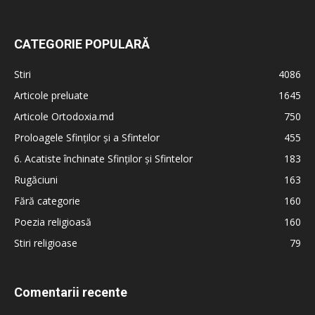
CATEGORIE POPULARĂ
Stiri
4086
Articole preluate
1645
Articole Ortodoxia.md
750
Proloagele Sfinților și a Sfintelor
455
6. Acatiste închinate Sfinților și Sfintelor
183
Rugăciuni
163
Fără categorie
160
Poezia religioasă
160
Stiri religioase
79
Comentarii recente