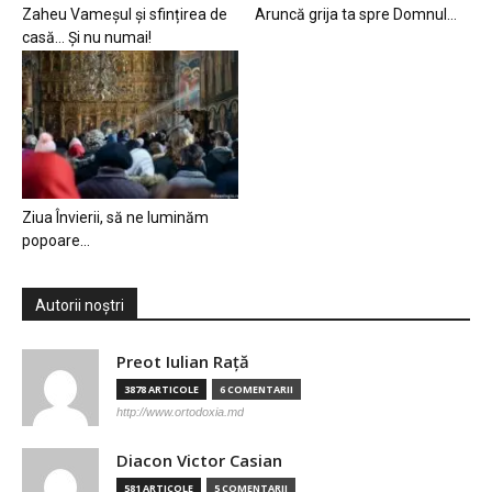
Zaheu Vameșul și sfințirea de
Aruncă grija ta spre Domnul…
casă… Și nu numai!
Ziua Învierii, să ne luminăm
popoare…
Autorii noștri
Preot Iulian Raţă
3878 ARTICOLE
6 COMENTARII
http://www.ortodoxia.md
Diacon Victor Casian
581 ARTICOLE
5 COMENTARII