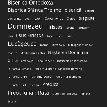
Biserica Ortodoxă
Biserica Sfânta Treime
biserică
Botezul
dragoste
copil
Coronavirus
Cruce
Conferință
Copii
Dumnezeu
Hristos
Icoana
Ierusalim
Iisus Hristos
Iisus
Ilarion Boian
Israel
Lucășeuca
mamă
Mitropolia
Mitropolia Moldovei;
Nașterea Domnului
moarte
Mântuitorul Hristos
Orhei
ortodoxia
Papa Francisc
Patriarhia de la Moscova
Patriarhia Română
Patriarhul Bisericii Ortodoxe Române
Patriarhul Chiril
Patriarhul Daniel
Patriarhul Ecumenic
Predica
Patriarhul Kirill
pictura
Preot Iulian Rață
Sfaturi duhovnicești;
Sinaxa
Școală