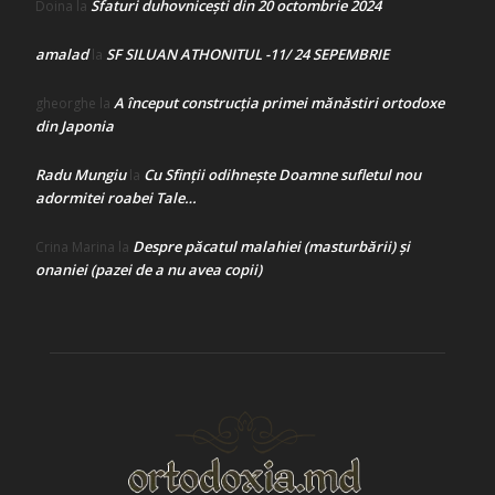
Sfaturi duhovnicești din 20 octombrie 2024
Doina
la
amalad
SF SILUAN ATHONITUL -11/ 24 SEPEMBRIE
la
A început construcţia primei mănăstiri ortodoxe
gheorghe
la
din Japonia
Radu Mungiu
Cu Sfinții odihnește Doamne sufletul nou
la
adormitei roabei Tale…
Despre păcatul malahiei (masturbării) şi
Crina Marina
la
onaniei (pazei de a nu avea copii)