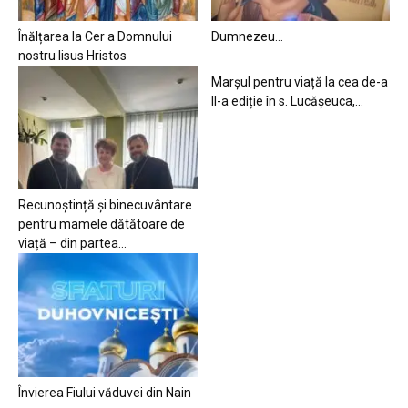
Înălțarea la Cer a Domnului
Dumnezeu…
nostru Iisus Hristos
Marșul pentru viață la cea de-a
II-a ediție în s. Lucășeuca,...
Recunoștință și binecuvântare
pentru mamele dătătoare de
viață – din partea...
Învierea Fiului văduvei din Nain