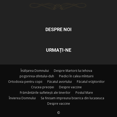
DESPRE NOI
URMAȚI-NE
Înălțarea Domnului
Despre Martorii lui Iehova
pogorirea-sfintului-duh
Piedici în calea mîntuirii
Ortodoxia pentru copii
Păcatul avortului
Păcatul vrăjitoriilor
Crucea preoției
Despre vaccine
Frământările sufletești ale tinerilor
Postul Mare
Învierea Domnului
Sa finisam impreuna biserica din lucaseuca
Despre vaccine
©