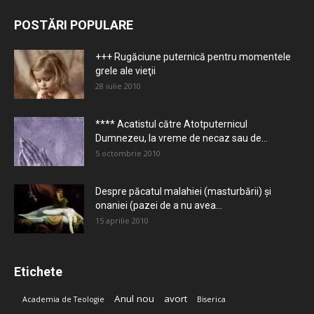
POSTĂRI POPULARE
+++ Rugăciune puternică pentru momentele
grele ale vieţii
28 iulie 2010
**** Acatistul către Atotputernicul
Dumnezeu, la vreme de necaz sau de...
5 octombrie 2010
Despre păcatul malahiei (masturbării) şi
onaniei (pazei de a nu avea...
15 aprilie 2010
Etichete
Anul nou
avort
Academia de Teologie
Biserica