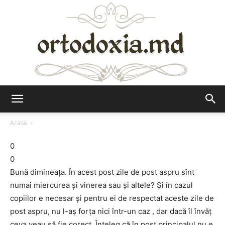
Ortodoxia.md
Acasă
0
0
Bună dimineaţa. În acest post zile de post aspru sînt
numai miercurea şi vinerea sau şi altele? Şi în cazul
copiilor e necesar şi pentru ei de respectat aceste zile de
post aspru, nu l-aş forţa nici într-un caz , dar dacă îl învăţ
ceva veau să fie corect. Înţeleg că în post principalul nu e