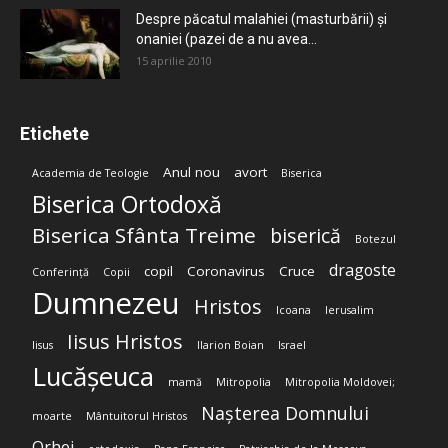
Despre păcatul malahiei (masturbării) şi
onaniei (pazei de a nu avea...
15 aprilie 2010
Etichete
Anul nou
avort
Academia de Teologie
Biserica
Biserica Ortodoxă
Biserica Sfânta Treime
biserică
Botezul
dragoste
copil
Coronavirus
Cruce
Conferință
Copii
Dumnezeu
Hristos
Icoana
Ierusalim
Iisus Hristos
Iisus
Ilarion Boian
Israel
Lucășeuca
mamă
Mitropolia
Mitropolia Moldovei;
Nașterea Domnului
moarte
Mântuitorul Hristos
Orhei