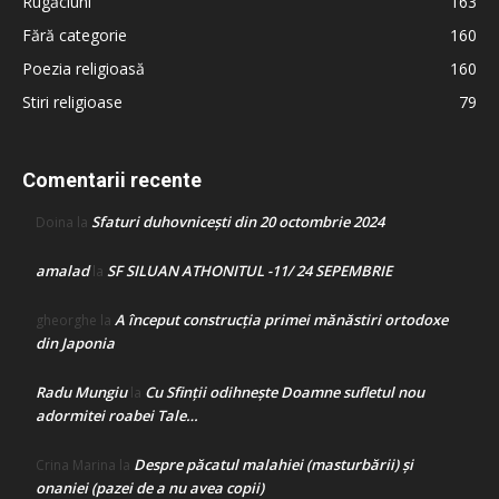
Rugăciuni
163
Fără categorie
160
Poezia religioasă
160
Stiri religioase
79
Comentarii recente
Sfaturi duhovnicești din 20 octombrie 2024
Doina
la
amalad
SF SILUAN ATHONITUL -11/ 24 SEPEMBRIE
la
A început construcţia primei mănăstiri ortodoxe
gheorghe
la
din Japonia
Radu Mungiu
Cu Sfinții odihnește Doamne sufletul nou
la
adormitei roabei Tale…
Despre păcatul malahiei (masturbării) şi
Crina Marina
la
onaniei (pazei de a nu avea copii)