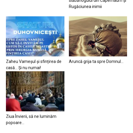
slăbănogului din Capernaum și
Rugăciunea inimii
Zaheu Vameșul și sfințirea de
Aruncă grija ta spre Domnul…
casă… Și nu numai!
Ziua Învierii, să ne luminăm
popoare…