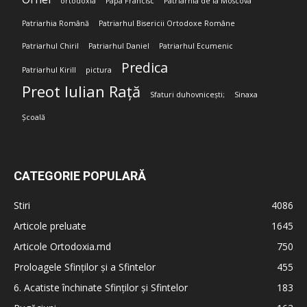
ortodoxia
Papa Francisc
Patriarhia de la Moscova
Patriarhia Română
Patriarhul Bisericii Ortodoxe Române
Patriarhul Chiril
Patriarhul Daniel
Patriarhul Ecumenic
Predica
Patriarhul Kirill
pictura
Preot Iulian Rață
Sfaturi duhovnicești;
Sinaxa
Școală
CATEGORIE POPULARĂ
Stiri
4086
Articole preluate
1645
Articole Ortodoxia.md
750
Proloagele Sfinților și a Sfintelor
455
6. Acatiste închinate Sfinților și Sfintelor
183