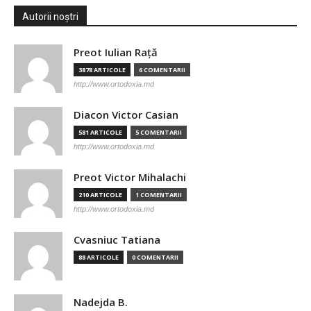
Autorii noștri
Preot Iulian Raţă
3878 ARTICOLE
6 COMENTARII
http://www.ortodoxia.md
Diacon Victor Casian
581 ARTICOLE
5 COMENTARII
http://www.ortodoxia.md
Preot Victor Mihalachi
210 ARTICOLE
1 COMENTARII
http://www.ortodoxia.md
Cvasniuc Tatiana
88 ARTICOLE
0 COMENTARII
Nadejda B.