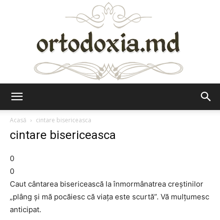
Ortodoxia.md
Acasă
cintare bisericeasca
cintare bisericeasca
0
0
Caut cântarea bisericească la înmormânatrea creştinilor
„plâng şi mă pocăiesc că viaţa este scurtă”. Vă mulţumesc
anticipat.