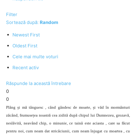
Filter
Sortează după:
Random
Newest First
Oldest First
Cele mai multe voturi
Recent activ
Răspunde la această întrebare
0
0
Plâng și mă tânguesc , când gândesc de moarte, și văd în mormânturi
zăcând, frumusețea noastră cea zidită după chipul lui Dumnezeu, grozavă,
neslăvită, neavând chip, o minunie, ce taină este aciasta , care sa făcut
pentru noi, cum neam dat stricăciunii, cum neam înjugat cu moartea , cu