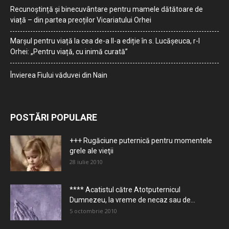
Recunoștință și binecuvântare pentru mamele dătătoare de
viață – din partea preoților Vicariatului Orhei
Marșul pentru viață la cea de-a II-a ediție în s. Lucășeuca, r-l
Orhei: „Pentru viață, cu inimă curată”
Învierea Fiului văduvei din Nain
POSTĂRI POPULARE
+++ Rugăciune puternică pentru momentele
grele ale vieţii
28 iulie 2010
**** Acatistul către Atotputernicul
Dumnezeu, la vreme de necaz sau de...
5 octombrie 2010