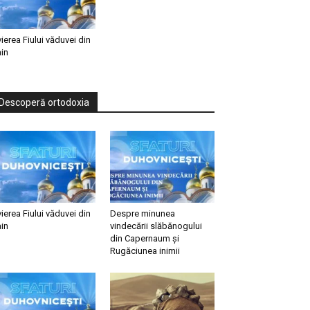
vierea Fiului văduvei din
in
Descoperă ortodoxia
vierea Fiului văduvei din
Despre minunea
in
vindecării slăbănogului
din Capernaum și
Rugăciunea inimii