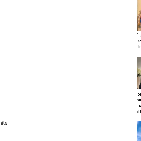
În
Do
Hr
Re
bi
ma
vi
mite.