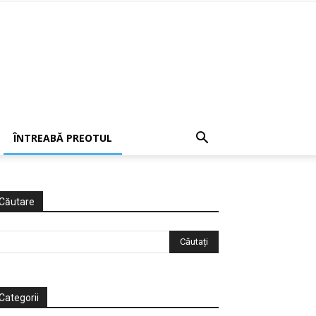
ÎNTREABĂ PREOTUL
Căutare
Categorii