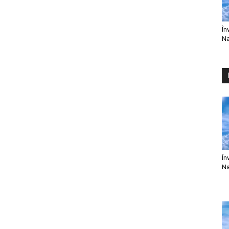
În
Na
În
Na