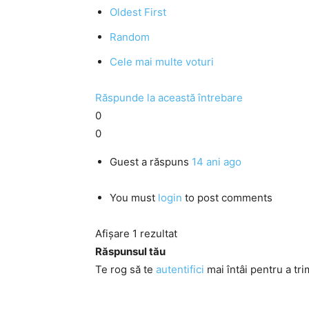
Oldest First
Random
Cele mai multe voturi
Răspunde la această întrebare
0
0
Guest
a răspuns
14 ani ago
You must
login
to post comments
Afișare 1 rezultat
Răspunsul tău
Te rog să te
autentifici
mai întâi pentru a tri