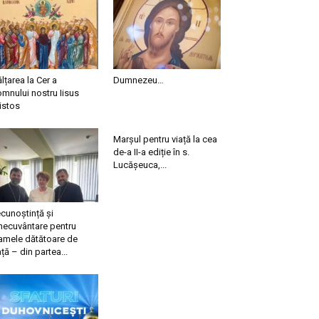
ălțarea la Cer a
Dumnezeu…
mnului nostru Iisus
istos
Marșul pentru viață la cea
de-a II-a ediție în s.
Lucășeuca,...
cunoștință și
necuvântare pentru
mele dătătoare de
ață – din partea...