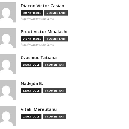
Diacon Victor Casian
581 ARTICOLE
5 COMENTARII
http://www.ortodoxia.md
Preot Victor Mihalachi
210 ARTICOLE
1 COMENTARII
http://www.ortodoxia.md
Cvasniuc Tatiana
88 ARTICOLE
0 COMENTARII
Nadejda B.
32 ARTICOLE
0 COMENTARII
Vitalii Mereutanu
23 ARTICOLE
0 COMENTARII