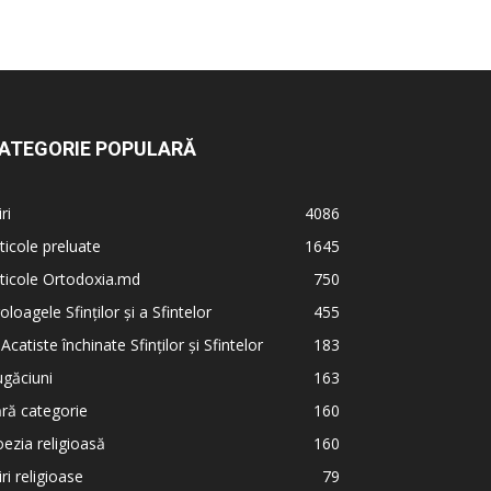
ATEGORIE POPULARĂ
iri
4086
ticole preluate
1645
ticole Ortodoxia.md
750
oloagele Sfinților și a Sfintelor
455
 Acatiste închinate Sfinților și Sfintelor
183
găciuni
163
ră categorie
160
ezia religioasă
160
iri religioase
79