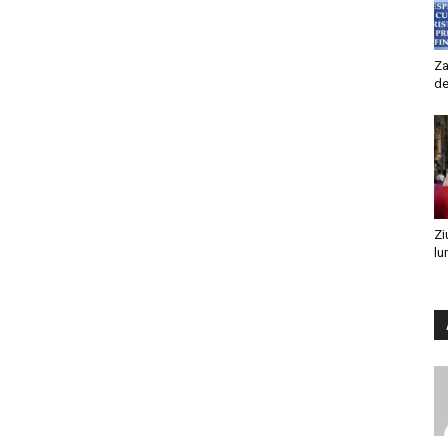
Za
de
Zi
lu