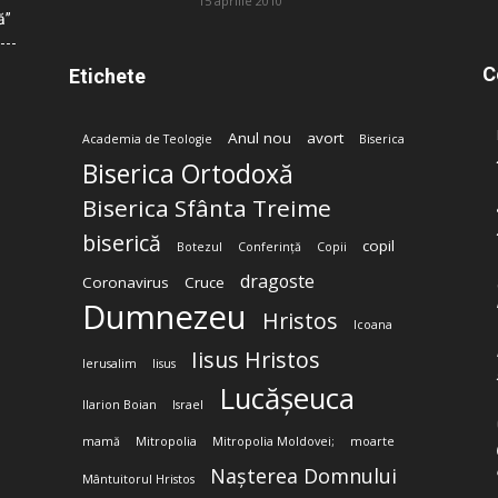
15 aprilie 2010
ă”
C
Etichete
Anul nou
avort
Academia de Teologie
Biserica
Biserica Ortodoxă
Biserica Sfânta Treime
biserică
copil
Botezul
Conferință
Copii
dragoste
Coronavirus
Cruce
Dumnezeu
Hristos
Icoana
Iisus Hristos
Ierusalim
Iisus
Lucășeuca
Ilarion Boian
Israel
mamă
Mitropolia
Mitropolia Moldovei;
moarte
Nașterea Domnului
Mântuitorul Hristos