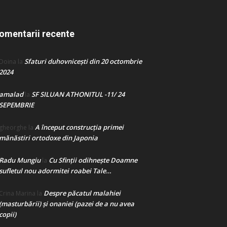
omentarii recente
Sfaturi duhovnicești din 20 octombrie
Doina
la
2024
amalad
SF SILUAN ATHONITUL -11/ 24
la
SEPEMBRIE
A început construcţia primei
gheorghe
la
mănăstiri ortodoxe din Japonia
Radu Mungiu
Cu Sfinții odihnește Doamne
la
sufletul nou adormitei roabei Tale…
Despre păcatul malahiei
Crina Marina
la
(masturbării) şi onaniei (pazei de a nu avea
copii)