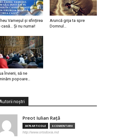
heu Vameșul și sfințirea
Aruncă grija ta spre
 casă… Și nu numai!
Domnul…
ua Învierii, să ne
minăm popoare…
Autorii noștri
Preot Iulian Raţă
3878 ARTICOLE
6 COMENTARII
http://www.ortodoxia.md