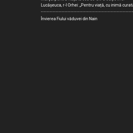
Lucășeuca, r-l Orhei: „Pentru viață, cu inimă curat
Învierea Fiului văduvei din Nain