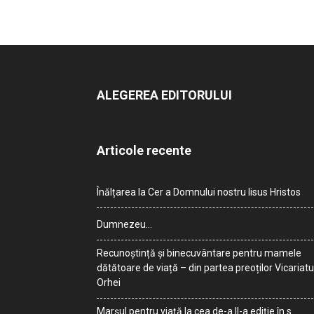
ALEGEREA EDITORULUI
Articole recente
Înălțarea la Cer a Domnului nostru Iisus Hristos
Dumnezeu…
Recunoștință și binecuvântare pentru mamele
dătătoare de viață – din partea preoților Vicariatu
Orhei
Marșul pentru viață la cea de-a II-a ediție în s.