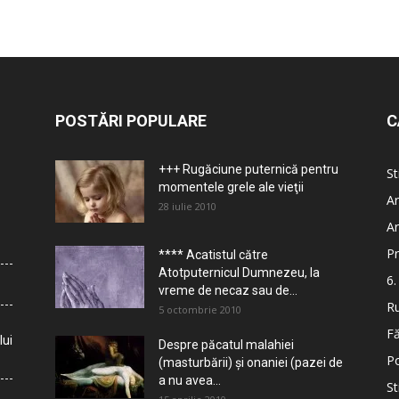
POSTĂRI POPULARE
C
+++ Rugăciune puternică pentru
St
momentele grele ale vieţii
Ar
28 iulie 2010
Ar
Pr
**** Acatistul către
Atotputernicul Dumnezeu, la
6.
vreme de necaz sau de...
Ru
5 octombrie 2010
Fă
lui
Despre păcatul malahiei
Po
(masturbării) şi onaniei (pazei de
a nu avea...
St