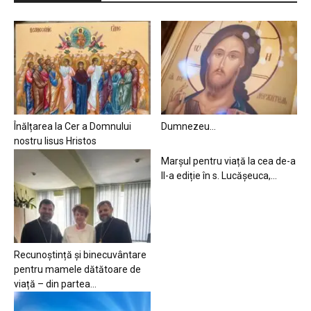
Înălțarea la Cer a Domnului
Dumnezeu…
nostru Iisus Hristos
Marșul pentru viață la cea de-a
II-a ediție în s. Lucășeuca,...
Recunoștință și binecuvântare
pentru mamele dătătoare de
viață – din partea...