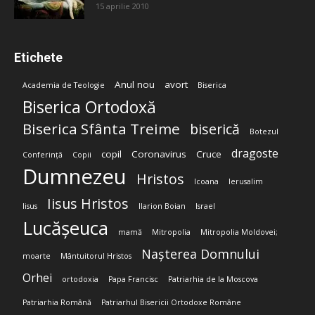
15 aprilie 2010
Etichete
Anul nou
avort
Academia de Teologie
Biserica
Biserica Ortodoxă
Biserica Sfânta Treime
biserică
Botezul
dragoste
copil
Coronavirus
Cruce
Conferință
Copii
Dumnezeu
Hristos
Icoana
Ierusalim
Iisus Hristos
Iisus
Ilarion Boian
Israel
Lucășeuca
mamă
Mitropolia
Mitropolia Moldovei;
Nașterea Domnului
moarte
Mântuitorul Hristos
Orhei
ortodoxia
Papa Francisc
Patriarhia de la Moscova
Patriarhia Română
Patriarhul Bisericii Ortodoxe Române