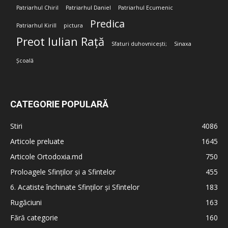
Patriarhul Chiril
Patriarhul Daniel
Patriarhul Ecumenic
Predica
Patriarhul Kirill
pictura
Preot Iulian Rață
Sfaturi duhovnicești;
Sinaxa
Școală
CATEGORIE POPULARĂ
Stiri
4086
Articole preluate
1645
Articole Ortodoxia.md
750
Proloagele Sfinților și a Sfintelor
455
6. Acatiste închinate Sfinților și Sfintelor
183
Rugăciuni
163
Fără categorie
160