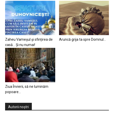
Zaheu Vameșul și sfințirea de
Aruncă grija ta spre Domnul…
casă… Și nu numai!
Ziua Învierii, să ne luminăm
popoare…
Autorii noștri