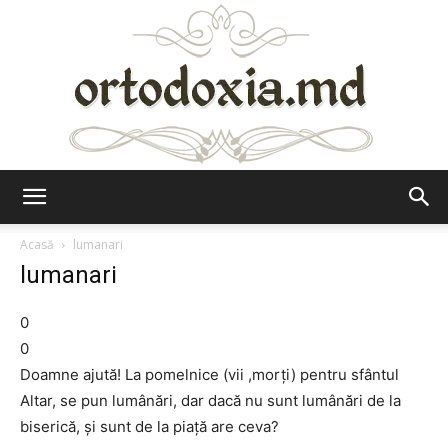
Ortodoxia.md
Acasă
lumanari
lumanari
0
0
Doamne ajută! La pomelnice (vii ,morţi) pentru sfântul
Altar, se pun lumânări, dar dacă nu sunt lumânări de la
biserică, şi sunt de la piaţă are ceva?