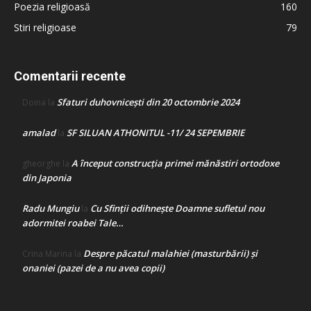
Poezia religioasă
160
Stiri religioase
79
Comentarii recente
Sfaturi duhovnicești din 20 octombrie 2024
Doina
la
amalad
SF SILUAN ATHONITUL -11/ 24 SEPEMBRIE
la
A început construcţia primei mănăstiri ortodoxe
gheorghe
la
din Japonia
Radu Mungiu
Cu Sfinții odihnește Doamne sufletul nou
la
adormitei roabei Tale…
Despre păcatul malahiei (masturbării) şi
Crina Marina
la
onaniei (pazei de a nu avea copii)