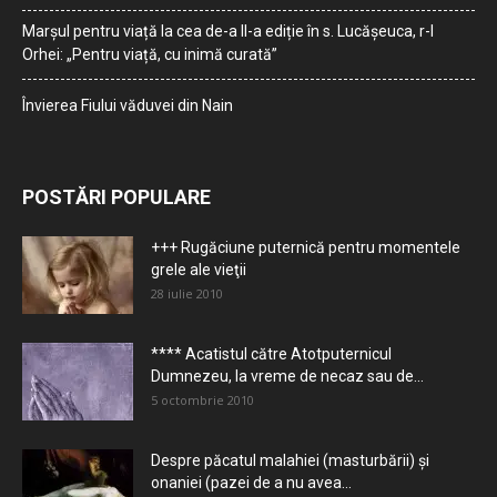
Marșul pentru viață la cea de-a II-a ediție în s. Lucășeuca, r-l
Orhei: „Pentru viață, cu inimă curată”
Învierea Fiului văduvei din Nain
POSTĂRI POPULARE
+++ Rugăciune puternică pentru momentele
grele ale vieţii
28 iulie 2010
**** Acatistul către Atotputernicul
Dumnezeu, la vreme de necaz sau de...
5 octombrie 2010
Despre păcatul malahiei (masturbării) şi
onaniei (pazei de a nu avea...