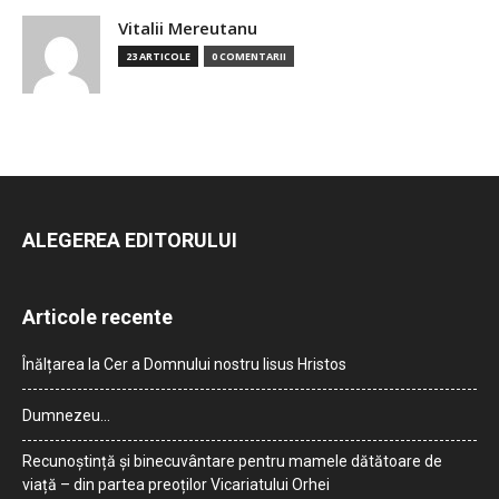
Vitalii Mereutanu
23 ARTICOLE
0 COMENTARII
ALEGEREA EDITORULUI
Articole recente
Înălțarea la Cer a Domnului nostru Iisus Hristos
Dumnezeu…
Recunoștință și binecuvântare pentru mamele dătătoare de
viață – din partea preoților Vicariatului Orhei