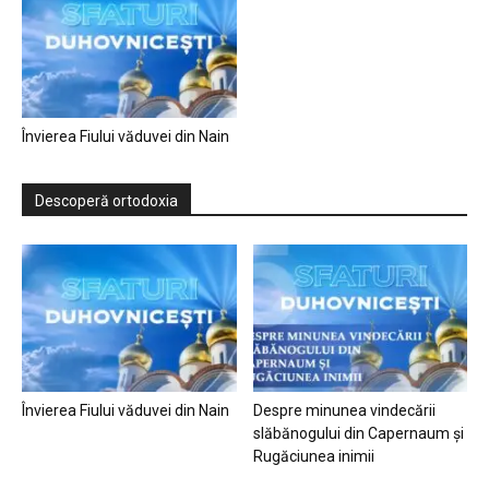
Învierea Fiului văduvei din Nain
Descoperă ortodoxia
Învierea Fiului văduvei din Nain
Despre minunea vindecării
slăbănogului din Capernaum și
Rugăciunea inimii