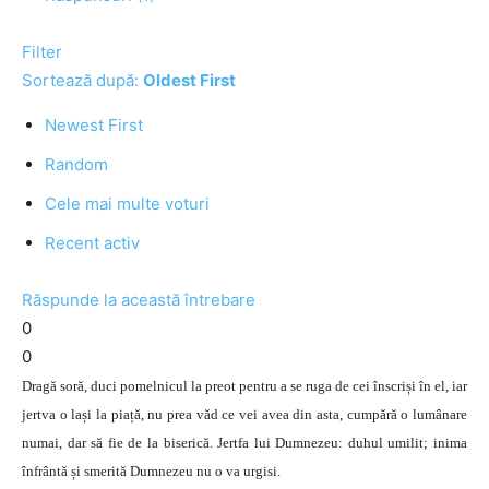
Filter
Sortează după:
Oldest First
Newest First
Random
Cele mai multe voturi
Recent activ
Răspunde la această întrebare
0
0
Dragă soră, duci pomelnicul la preot pentru a se ruga de cei înscriși în el, iar
jertva o lași la piață, nu prea văd ce vei avea din asta, cumpără o lumânare
numai, dar să fie de la biserică. Jertfa lui Dumnezeu: duhul umilit; inima
înfrântă și smerită Dumnezeu nu o va urgisi.