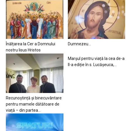
Înălțarea la Cer a Domnului
Dumnezeu…
nostru Iisus Hristos
Marșul pentru viață la cea de-a
II-a ediție în s. Lucășeuca,...
Recunoștință și binecuvântare
pentru mamele dătătoare de
viață – din partea...