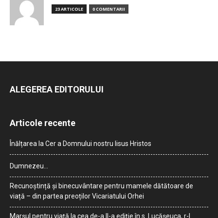
23 ARTICOLE
0 COMENTARII
ALEGEREA EDITORULUI
Articole recente
Înălțarea la Cer a Domnului nostru Iisus Hristos
Dumnezeu…
Recunoștință și binecuvântare pentru mamele dătătoare de
viață – din partea preoților Vicariatului Orhei
Marșul pentru viață la cea de-a II-a ediție în s. Lucășeuca, r-l