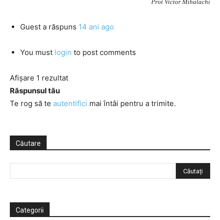
Prot Victor Mihalachi
Guest
a răspuns
14 ani ago
You must
login
to post comments
Afișare 1 rezultat
Răspunsul tău
Te rog să te
autentifici
mai întâi pentru a trimite.
Căutare
Categorii