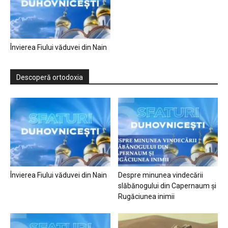
Învierea Fiului văduvei din Nain
Descoperă ortodoxia
Învierea Fiului văduvei din Nain
Despre minunea vindecării
slăbănogului din Capernaum și
Rugăciunea inimii