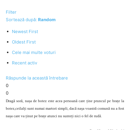
Filter
Sortează după:
Random
Newest First
Oldest First
Cele mai multe voturi
Recent activ
Răspunde la această întrebare
0
0
Dragă soră, nașa de botez este acea persoană care ține pruncul pe brațe la
botez,ceilalți sunt numai martori simpli, dacă nașa voastră comună nu a fost
nașa care va ținut pe brațe atunci nu sunteți nici o fel de rudă.