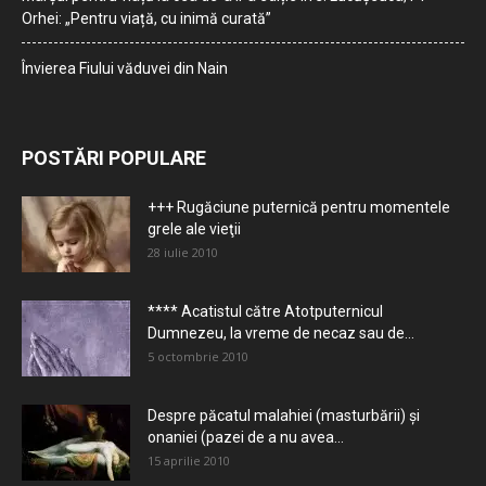
Orhei: „Pentru viață, cu inimă curată”
Învierea Fiului văduvei din Nain
POSTĂRI POPULARE
+++ Rugăciune puternică pentru momentele
grele ale vieţii
28 iulie 2010
**** Acatistul către Atotputernicul
Dumnezeu, la vreme de necaz sau de...
5 octombrie 2010
Despre păcatul malahiei (masturbării) şi
onaniei (pazei de a nu avea...
15 aprilie 2010