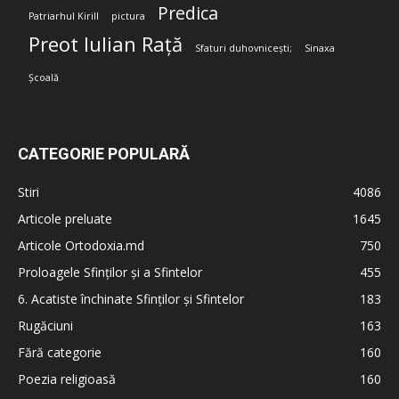
Predica
Patriarhul Kirill
pictura
Preot Iulian Rață
Sfaturi duhovnicești;
Sinaxa
Școală
CATEGORIE POPULARĂ
Stiri
4086
Articole preluate
1645
Articole Ortodoxia.md
750
Proloagele Sfinților și a Sfintelor
455
6. Acatiste închinate Sfinților și Sfintelor
183
Rugăciuni
163
Fără categorie
160
Poezia religioasă
160