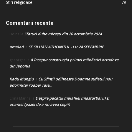
Stiri religioase
79
Comentarii recente
Sfaturi duhovnicești din 20 octombrie 2024
Doina
la
amalad
SF SILUAN ATHONITUL -11/ 24 SEPEMBRIE
la
A început construcţia primei mănăstiri ortodoxe
gheorghe
la
din Japonia
Radu Mungiu
Cu Sfinții odihnește Doamne sufletul nou
la
adormitei roabei Tale…
Despre păcatul malahiei (masturbării) şi
Crina Marina
la
onaniei (pazei de a nu avea copii)