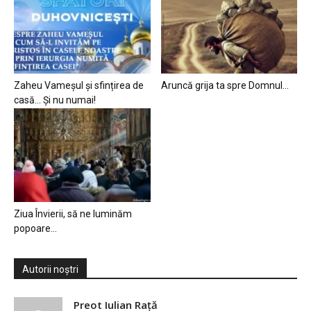
Zaheu Vameșul și sfințirea de
Aruncă grija ta spre Domnul…
casă… Și nu numai!
Ziua Învierii, să ne luminăm
popoare…
Autorii noștri
Preot Iulian Raţă