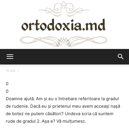
Ortodoxia.md
Acasă
0
0
Doamne ajută. Am şi eu o întrebare referitoare la gradul
de rudenie. Dacă eu şi prietenul meu avem acceaşi naşă
de botez ne putem căsători? Undeva scria că suntem
rude de gradul 2. Aşa e? Vă mulţumesc.