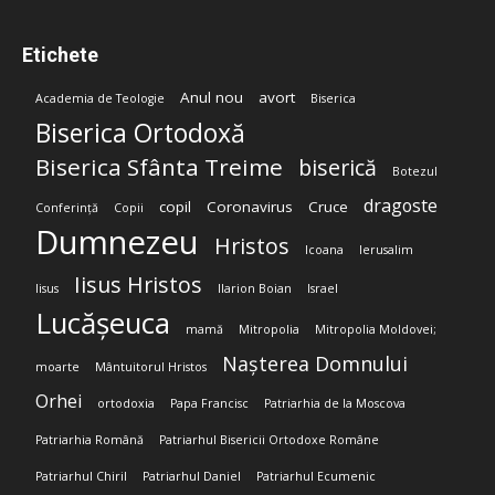
Etichete
Anul nou
avort
Academia de Teologie
Biserica
Biserica Ortodoxă
Biserica Sfânta Treime
biserică
Botezul
dragoste
copil
Coronavirus
Cruce
Conferință
Copii
Dumnezeu
Hristos
Icoana
Ierusalim
Iisus Hristos
Iisus
Ilarion Boian
Israel
Lucășeuca
mamă
Mitropolia
Mitropolia Moldovei;
Nașterea Domnului
moarte
Mântuitorul Hristos
Orhei
ortodoxia
Papa Francisc
Patriarhia de la Moscova
Patriarhia Română
Patriarhul Bisericii Ortodoxe Române
Patriarhul Chiril
Patriarhul Daniel
Patriarhul Ecumenic