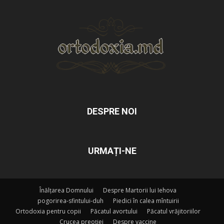
DESPRE NOI
URMAȚI-NE
Înălțarea Domnului
Despre Martorii lui Iehova
pogorirea-sfintului-duh
Piedici în calea mîntuirii
Ortodoxia pentru copii
Păcatul avortului
Păcatul vrăjitoriilor
Crucea preoției
Despre vaccine