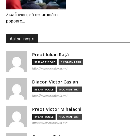
Ziua Învierii, să ne luminăm
popoare…
Autorii noștri
Preot Iulian Raţă
3878 ARTICOLE
6 COMENTARII
http://www.ortodoxia.md
Diacon Victor Casian
581 ARTICOLE
5 COMENTARII
http://www.ortodoxia.md
Preot Victor Mihalachi
210 ARTICOLE
1 COMENTARII
http://www.ortodoxia.md