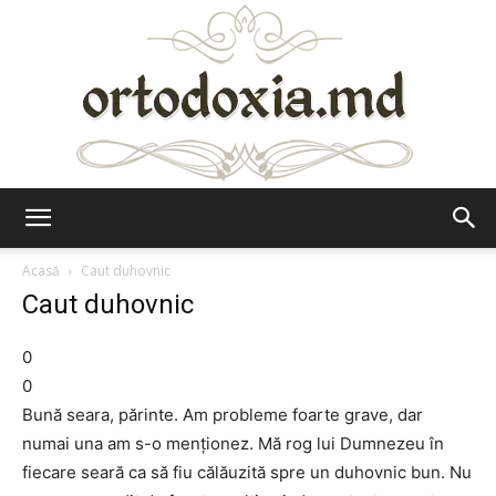
Ortodoxia.md
Acasă
Caut duhovnic
Caut duhovnic
0
0
Bună seara, părinte. Am probleme foarte grave, dar
numai una am s-o menţionez. Mă rog lui Dumnezeu în
fiecare seară ca să fiu călăuzită spre un duhovnic bun. Nu