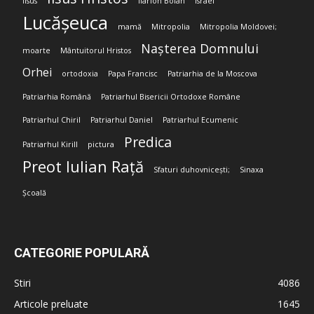
Iisus
Ilarion Boian
Israel
Lucășeuca
mamă
Mitropolia
Mitropolia Moldovei;
Nașterea Domnului
moarte
Mântuitorul Hristos
Orhei
ortodoxia
Papa Francisc
Patriarhia de la Moscova
Patriarhia Română
Patriarhul Bisericii Ortodoxe Române
Patriarhul Chiril
Patriarhul Daniel
Patriarhul Ecumenic
Predica
Patriarhul Kirill
pictura
Preot Iulian Rață
Sfaturi duhovnicești;
Sinaxa
Școală
CATEGORIE POPULARĂ
Stiri
4086
Articole preluate
1645