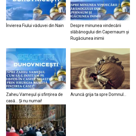
Învierea Fiului văduvei din Nain
Despre minunea vindecării
slăbănogului din Capernaum și
Rugăciunea inimii
Zaheu Vameșul și sfințirea de
Aruncă grija ta spre Domnul…
casă… Și nu numai!