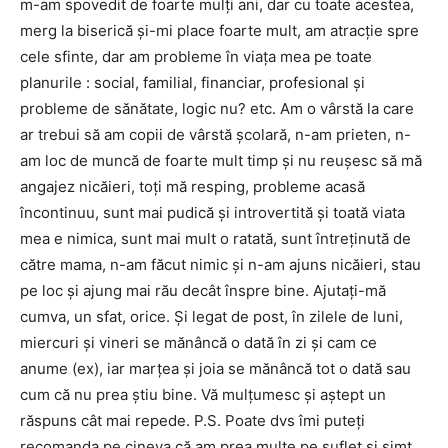
m-am spovedit de foarte mulţi ani, dar cu toate acestea,
merg la biserică şi-mi place foarte mult, am atracţie spre
cele sfinte, dar am probleme în viaţa mea pe toate
planurile : social, familial, financiar, profesional şi
probleme de sănătate, logic nu? etc. Am o vârstă la care
ar trebui să am copii de vârstă şcolară, n-am prieten, n-
am loc de muncă de foarte mult timp şi nu reuşesc să mă
angajez nicăieri, toţi mă resping, probleme acasă
încontinuu, sunt mai pudică şi introvertită şi toată viata
mea e nimica, sunt mai mult o ratată, sunt întreţinută de
către mama, n-am făcut nimic şi n-am ajuns nicăieri, stau
pe loc şi ajung mai rău decât înspre bine. Ajutaţi-mă
cumva, un sfat, orice. Şi legat de post, în zilele de luni,
miercuri şi vineri se mănâncă o dată în zi şi cam ce
anume (ex), iar marţea şi joia se mănâncă tot o dată sau
cum că nu prea ştiu bine. Vă mulţumesc şi aştept un
răspuns cât mai repede. P.S. Poate dvs îmi puteţi
recomanda pe cineva că am prea multe pe suflet şi simt