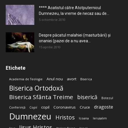
**** Acatistul către Atotputernicul
Dumnezeu, la vreme de necaz sau de...
5 octombrie 2010
Despre păcatul malahiei (masturbării) şi
onaniei (pazei de a nu avea...
15 aprilie 2010
Etichete
Anul nou
avort
Academia de Teologie
Biserica
Biserica Ortodoxă
Biserica Sfânta Treime
biserică
Botezul
dragoste
copil
Coronavirus
Cruce
Conferință
Copii
Dumnezeu
Hristos
Icoana
Ierusalim
Iisus Hristos