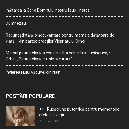
Înălțarea la Cer a Domnului nostru Iisus Hristos
Dumnezeu…
Recunoștință și binecuvântare pentru mamele dătătoare de
viață – din partea preoților Vicariatului Orhei
Marșul pentru viață la cea de-a II-a ediție în s. Lucășeuca, r-l
Orhei: „Pentru viață, cu inimă curată”
Învierea Fiului văduvei din Nain
POSTĂRI POPULARE
+++ Rugăciune puternică pentru momentele
grele ale vieţii
28 iulie 2010