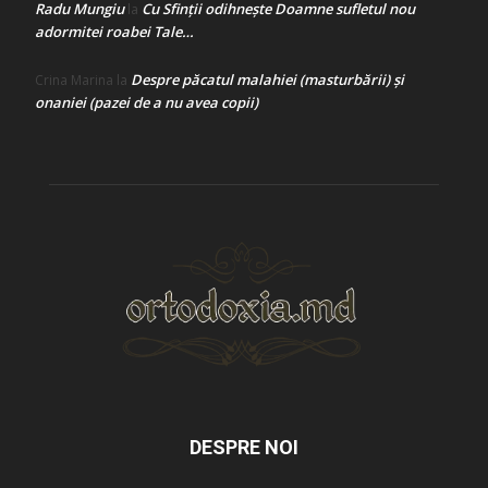
Radu Mungiu
Cu Sfinții odihnește Doamne sufletul nou
la
adormitei roabei Tale…
Despre păcatul malahiei (masturbării) şi
Crina Marina
la
onaniei (pazei de a nu avea copii)
DESPRE NOI