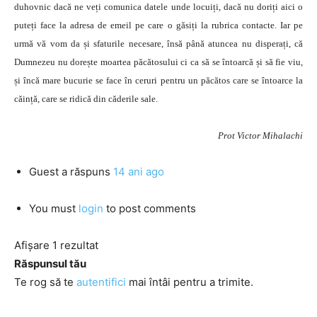
duhovnic dacă ne veți comunica datele unde locuiți, dacă nu doriți aici o
puteți face la adresa de emeil pe care o găsiți la rubrica contacte. Iar pe
urmă vă vom da și sfaturile necesare, însă până atuncea nu disperați, că
Dumnezeu nu dorește moartea păcătosului ci ca să se întoarcă și să fie viu,
și încă mare bucurie se face în ceruri pentru un păcătos care se întoarce la
căință, care se ridică din căderile sale.
Prot Victor Mihalachi
Guest
a răspuns
14 ani ago
You must
login
to post comments
Afișare 1 rezultat
Răspunsul tău
Te rog să te
autentifici
mai întâi pentru a trimite.