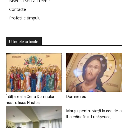
Biserica Sfinta Treime
Contacte
Profețiile timpului
Ultimele articole
Înălțarea la Cer a Domnului
Dumnezeu…
nostru Iisus Hristos
Marșul pentru viață la cea de-a
II-a ediție în s. Lucășeuca,...