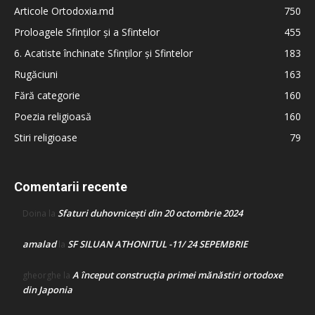
Articole Ortodoxia.md
750
Proloagele Sfinților și a Sfintelor
455
6. Acatiste închinate Sfinților și Sfintelor
183
Rugăciuni
163
Fără categorie
160
Poezia religioasă
160
Stiri religioase
79
Comentarii recente
Sfaturi duhovnicești din 20 octombrie 2024
Doina
la
amalad
SF SILUAN ATHONITUL -11/ 24 SEPEMBRIE
la
A început construcţia primei mănăstiri ortodoxe
gheorghe
la
din Japonia