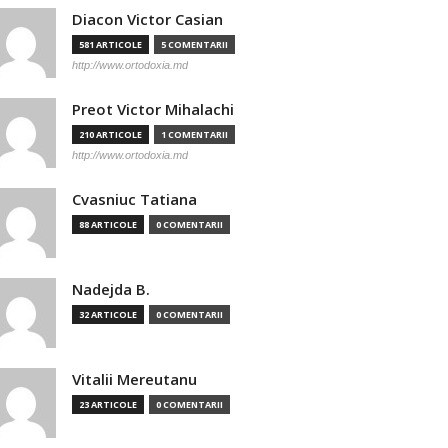
Diacon Victor Casian
581 ARTICOLE
5 COMENTARII
http://www.ortodoxia.md
Preot Victor Mihalachi
210 ARTICOLE
1 COMENTARII
http://www.ortodoxia.md
Cvasniuc Tatiana
88 ARTICOLE
0 COMENTARII
Nadejda B.
32 ARTICOLE
0 COMENTARII
Vitalii Mereutanu
23 ARTICOLE
0 COMENTARII