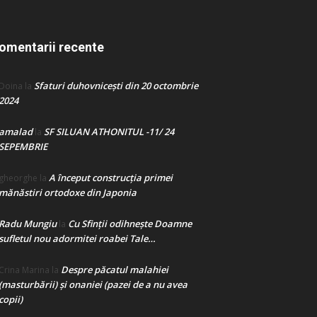
omentarii recente
Sfaturi duhovnicești din 20 octombrie
Doina
la
2024
amalad
SF SILUAN ATHONITUL -11/ 24
la
SEPEMBRIE
A început construcţia primei
gheorghe
la
mănăstiri ortodoxe din Japonia
Radu Mungiu
Cu Sfinții odihnește Doamne
la
sufletul nou adormitei roabei Tale…
Despre păcatul malahiei
Crina Marina
la
(masturbării) şi onaniei (pazei de a nu avea
copii)