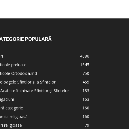
ATEGORIE POPULARĂ
iri
4086
ticole preluate
1645
ticole Ortodoxia.md
750
oloagele Sfinților și a Sfintelor
455
 Acatiste închinate Sfinților și Sfintelor
183
găciuni
163
ră categorie
160
ezia religioasă
160
iri religioase
79