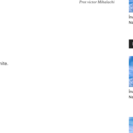
Prot victor Mihalachi
În
Na
mite.
În
Na