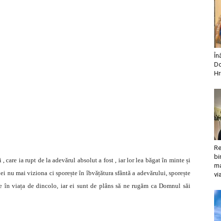
În
Do
Hr
Re
bi
, care ia rupt de la adevărul absolut a fost , iar lor lea băgat în minte și
ma
e ei nu mai viziona ci sporește în îbvățătura sfântă a adevărului, sporește
vi
e în viața de dincolo, iar ei sunt de plâns să ne rugăm ca Domnul săi