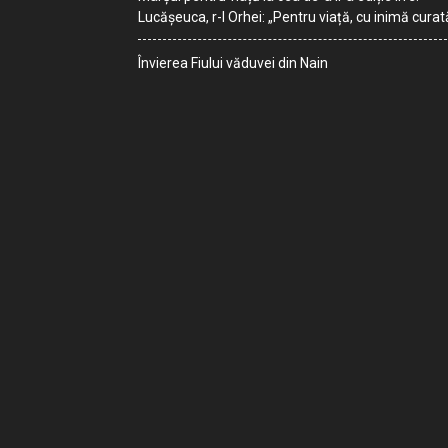
Lucășeuca, r-l Orhei: „Pentru viață, cu inimă curat
Învierea Fiului văduvei din Nain