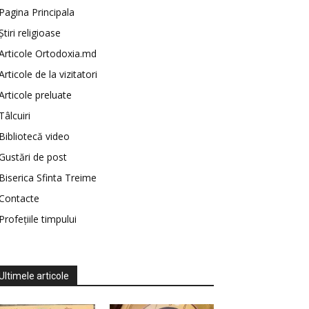
Pagina Principala
Știri religioase
Articole Ortodoxia.md
Articole de la vizitatori
Articole preluate
Tâlcuiri
Bibliotecă video
Gustări de post
Biserica Sfinta Treime
Contacte
Profețiile timpului
Ultimele articole