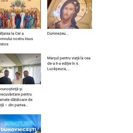
ălțarea la Cer a
Dumnezeu…
mnului nostru Iisus
istos
Marșul pentru viață la cea
de-a II-a ediție în s.
Lucășeuca,...
cunoștință și
necuvântare pentru
mele dătătoare de
ață – din partea...