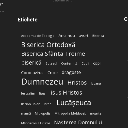
15 aprilie 2010
ă”
C
Etichete
Anul nou
avort
Academia de Teologie
Biserica
Biserica Ortodoxă
Biserica Sfânta Treime
biserică
copil
Botezul
Conferință
Copii
dragoste
Coronavirus
Cruce
Dumnezeu
Hristos
Icoana
Iisus Hristos
Ierusalim
Iisus
Lucășeuca
Ilarion Boian
Israel
mamă
Mitropolia
Mitropolia Moldovei;
moarte
Nașterea Domnului
Mântuitorul Hristos