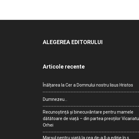
ALEGEREA EDITORULUI
Articole recente
Înălțarea la Cer a Domnului nostru Iisus Hristos
Dumnezeu…
Recunoștință și binecuvântare pentru mamele
dătătoare de viață – din partea preoților Vicariatu
Orhei
Marșul pentru viață la cea de-a II-a ediție în s.