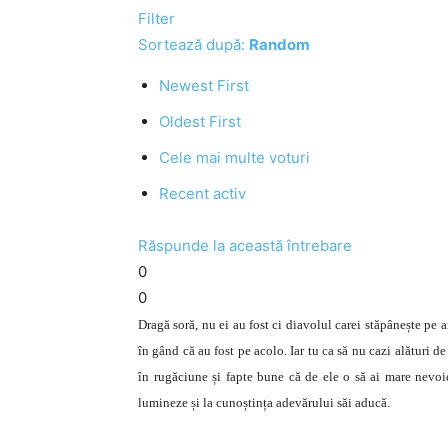
Filter
Sortează după:
Random
Newest First
Oldest First
Cele mai multe voturi
Recent activ
Răspunde la această întrebare
0
0
Dragă soră, nu ei au fost ci diavolul carei stăpânește pe ai 
în gând că au fost pe acolo. Iar tu ca să nu cazi alături d
în rugăciune și fapte bune că de ele o să ai mare nevoi
lumineze și la cunoștința adevărului săi aducă.