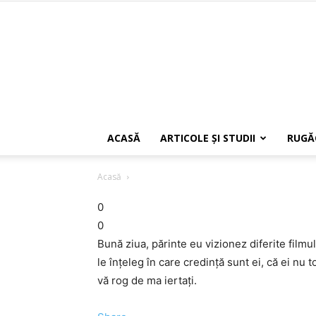
ACASĂ
ARTICOLE ŞI STUDII
RUGĂ
Acasă
0
0
Bună ziua, părinte eu vizionez diferite filmul
le înţeleg în care credinţă sunt ei, că ei nu
vă rog de ma iertaţi.