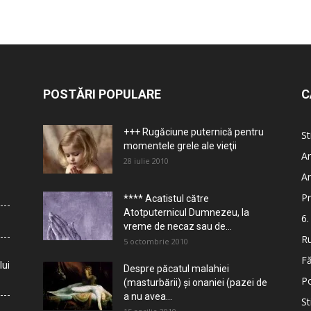
POSTĂRI POPULARE
C
+++ Rugăciune puternică pentru
St
momentele grele ale vieţii
Ar
28 iulie 2010
Ar
Pr
**** Acatistul către
Atotputernicul Dumnezeu, la
6.
vreme de necaz sau de...
Ru
5 octombrie 2010
Fă
lui
Despre păcatul malahiei
Po
(masturbării) şi onaniei (pazei de
a nu avea...
St