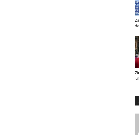
Za
de
Zi
lu