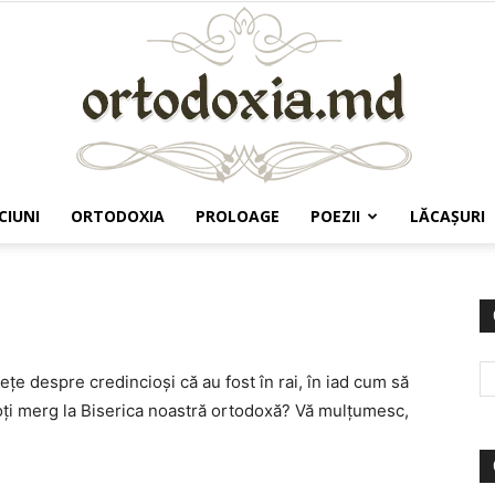
CIUNI
ORTODOXIA
PROLOAGE
POEZII
LĂCAŞURI
Ortodoxia.md
eţe despre credincioşi că au fost în rai, în iad cum să
 toţi merg la Biserica noastră ortodoxă? Vă mulţumesc,