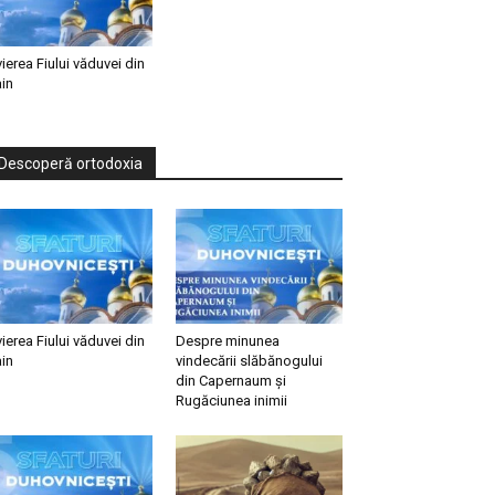
vierea Fiului văduvei din
in
Descoperă ortodoxia
vierea Fiului văduvei din
Despre minunea
in
vindecării slăbănogului
din Capernaum și
Rugăciunea inimii