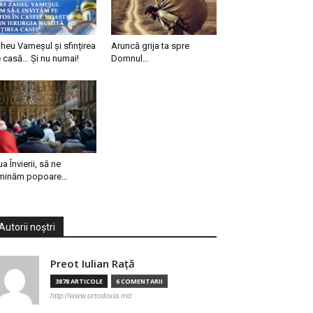
heu Vameșul și sfințirea
Aruncă grija ta spre
 casă… Și nu numai!
Domnul…
ua Învierii, să ne
minăm popoare…
Autorii noștri
Preot Iulian Raţă
3878 ARTICOLE
6 COMENTARII
http://www.ortodoxia.md