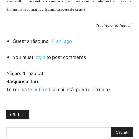
mai mult, nu în cantitate constă rugăciunea ci în calitate. Să fie puțină dar
din inimă izvorâtă , cu lacrimi sincere de căință.
Prot Victor Mihalachi
Guest
a răspuns
14 ani ago
You must
login
to post comments
Afișare 1 rezultat
Răspunsul tău
Te rog să te
autentifici
mai întâi pentru a trimite.
Căutare