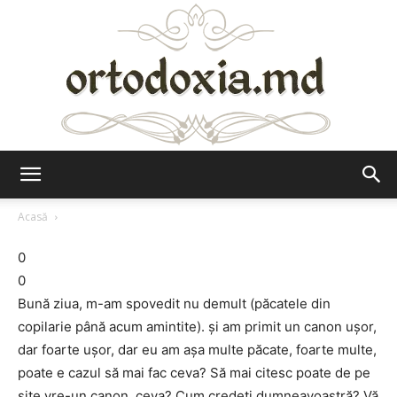
Ortodoxia.md
Acasă
0
0
Bună ziua, m-am spovedit nu demult (păcatele din
copilarie până acum amintite). și am primit un canon ușor,
dar foarte ușor, dar eu am așa multe păcate, foarte multe,
poate e cazul să mai fac ceva? Să mai citesc poate de pe
site vre-un canon, ceva? Cum credeți dumneavoastră? Vă