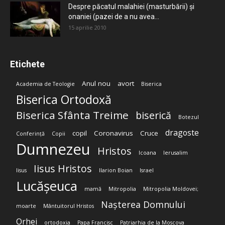
Despre păcatul malahiei (masturbării) şi
onaniei (pazei de a nu avea...
15 aprilie 2010
Etichete
Anul nou
avort
Academia de Teologie
Biserica
Biserica Ortodoxă
Biserica Sfânta Treime
biserică
Botezul
dragoste
copil
Coronavirus
Cruce
Conferință
Copii
Dumnezeu
Hristos
Icoana
Ierusalim
Iisus Hristos
Iisus
Ilarion Boian
Israel
Lucășeuca
mamă
Mitropolia
Mitropolia Moldovei;
Nașterea Domnului
moarte
Mântuitorul Hristos
Orhei
ortodoxia
Papa Francisc
Patriarhia de la Moscova