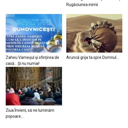
Rugăciunea inimii
Zaheu Vameșul și sfințirea de
Aruncă grija ta spre Domnul…
casă… Și nu numai!
Ziua Învierii, să ne luminăm
popoare…