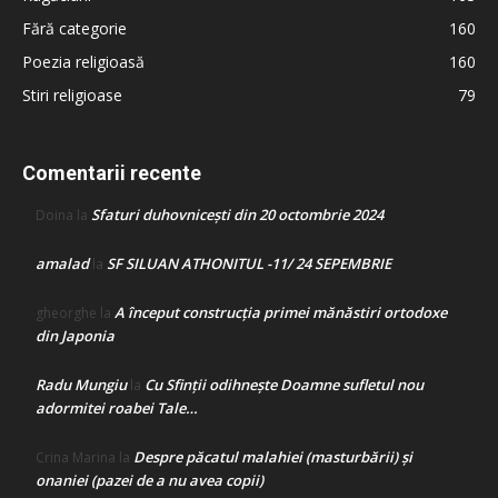
Fără categorie
160
Poezia religioasă
160
Stiri religioase
79
Comentarii recente
Sfaturi duhovnicești din 20 octombrie 2024
Doina
la
amalad
SF SILUAN ATHONITUL -11/ 24 SEPEMBRIE
la
A început construcţia primei mănăstiri ortodoxe
gheorghe
la
din Japonia
Radu Mungiu
Cu Sfinții odihnește Doamne sufletul nou
la
adormitei roabei Tale…
Despre păcatul malahiei (masturbării) şi
Crina Marina
la
onaniei (pazei de a nu avea copii)