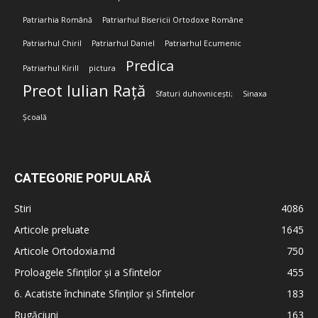
Patriarhia Română
Patriarhul Bisericii Ortodoxe Române
Patriarhul Chiril
Patriarhul Daniel
Patriarhul Ecumenic
Predica
Patriarhul Kirill
pictura
Preot Iulian Rață
Sfaturi duhovnicești;
Sinaxa
Școală
CATEGORIE POPULARĂ
Stiri
4086
Articole preluate
1645
Articole Ortodoxia.md
750
Proloagele Sfinților și a Sfintelor
455
6. Acatiste închinate Sfinților și Sfintelor
183
Rugăciuni
163