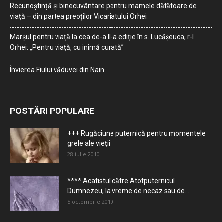
Recunoștință și binecuvântare pentru mamele dătătoare de
viață – din partea preoților Vicariatului Orhei
Marșul pentru viață la cea de-a II-a ediție în s. Lucășeuca, r-l
Orhei: „Pentru viață, cu inimă curată”
Învierea Fiului văduvei din Nain
POSTĂRI POPULARE
+++ Rugăciune puternică pentru momentele
grele ale vieţii
28 iulie 2010
**** Acatistul către Atotputernicul
Dumnezeu, la vreme de necaz sau de...
5 octombrie 2010