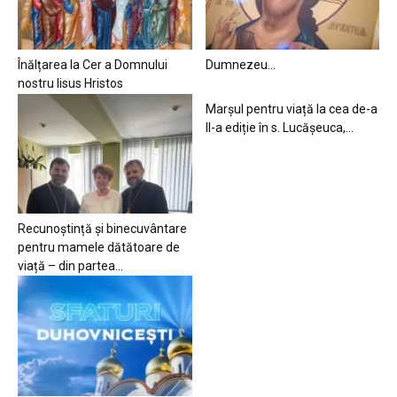
Înălțarea la Cer a Domnului
Dumnezeu…
nostru Iisus Hristos
Marșul pentru viață la cea de-a
II-a ediție în s. Lucășeuca,...
Recunoștință și binecuvântare
pentru mamele dătătoare de
viață – din partea...