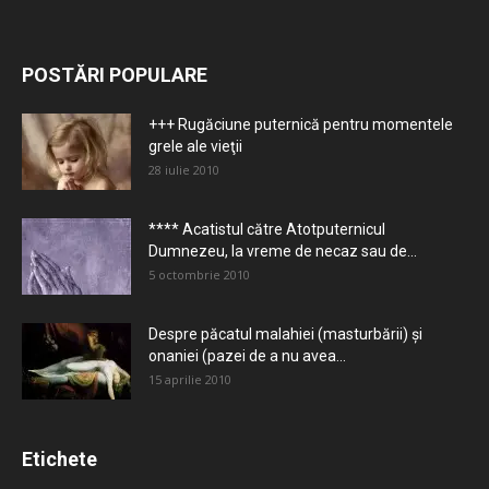
POSTĂRI POPULARE
+++ Rugăciune puternică pentru momentele
grele ale vieţii
28 iulie 2010
**** Acatistul către Atotputernicul
Dumnezeu, la vreme de necaz sau de...
5 octombrie 2010
Despre păcatul malahiei (masturbării) şi
onaniei (pazei de a nu avea...
15 aprilie 2010
Etichete