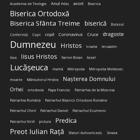
Anul nou
avort
Academia de Teologie
Biserica
Biserica Ortodoxă
Biserica Sfânta Treime
biserică
Botezul
dragoste
copil
Coronavirus
Cruce
Conferință
Copii
Dumnezeu
Hristos
Icoana
Ierusalim
Iisus Hristos
Iisus
Ilarion Boian
Israel
Lucășeuca
mamă
Mitropolia
Mitropolia Moldovei;
Nașterea Domnului
moarte
Mântuitorul Hristos
Orhei
ortodoxia
Papa Francisc
Patriarhia de la Moscova
Patriarhia Română
Patriarhul Bisericii Ortodoxe Române
Patriarhul Chiril
Patriarhul Daniel
Patriarhul Ecumenic
Predica
Patriarhul Kirill
pictura
Preot Iulian Rață
Sfaturi duhovnicești;
Sinaxa