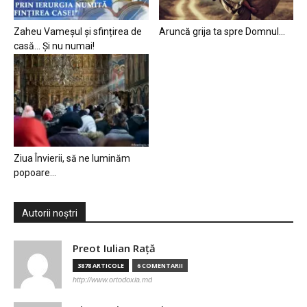
Zaheu Vameșul și sfințirea de
Aruncă grija ta spre Domnul…
casă… Și nu numai!
Ziua Învierii, să ne luminăm
popoare…
Autorii noștri
Preot Iulian Raţă
3878 ARTICOLE
6 COMENTARII
http://www.ortodoxia.md