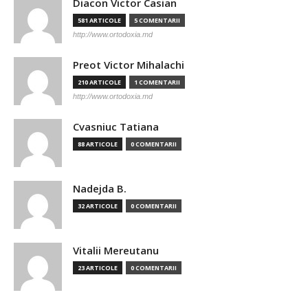
Diacon Victor Casian
581 ARTICOLE
5 COMENTARII
http://www.ortodoxia.md
Preot Victor Mihalachi
210 ARTICOLE
1 COMENTARII
http://www.ortodoxia.md
Cvasniuc Tatiana
88 ARTICOLE
0 COMENTARII
Nadejda B.
32 ARTICOLE
0 COMENTARII
Vitalii Mereutanu
23 ARTICOLE
0 COMENTARII