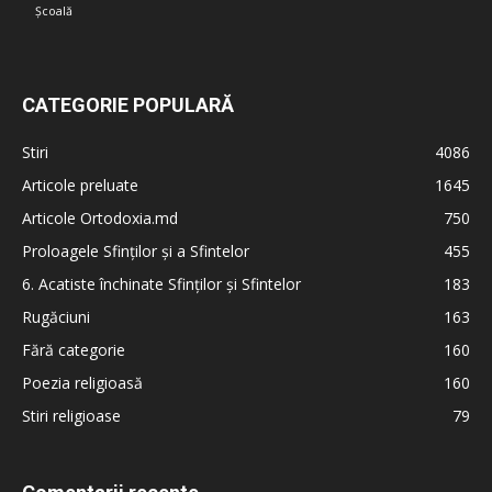
Școală
CATEGORIE POPULARĂ
Stiri
4086
Articole preluate
1645
Articole Ortodoxia.md
750
Proloagele Sfinților și a Sfintelor
455
6. Acatiste închinate Sfinților și Sfintelor
183
Rugăciuni
163
Fără categorie
160
Poezia religioasă
160
Stiri religioase
79