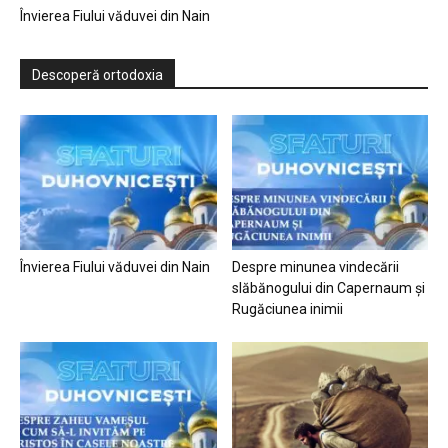
Învierea Fiului văduvei din Nain
Descoperă ortodoxia
Învierea Fiului văduvei din Nain
Despre minunea vindecării
slăbănogului din Capernaum și
Rugăciunea inimii