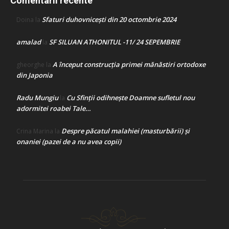
Comentarii recente
Sfaturi duhovnicești din 20 octombrie 2024
Doina
la
amalad
SF SILUAN ATHONITUL -11/ 24 SEPEMBRIE
la
A început construcţia primei mănăstiri ortodoxe
gheorghe
la
din Japonia
Radu Mungiu
Cu Sfinții odihnește Doamne sufletul nou
la
adormitei roabei Tale…
Despre păcatul malahiei (masturbării) şi
Crina Marina
la
onaniei (pazei de a nu avea copii)