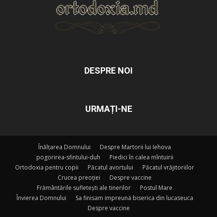
DESPRE NOI
URMAȚI-NE
Înălțarea Domnului
Despre Martorii lui Iehova
pogorirea-sfintului-duh
Piedici în calea mîntuirii
Ortodoxia pentru copii
Păcatul avortului
Păcatul vrăjitoriilor
Crucea preoției
Despre vaccine
Frământările sufletești ale tinerilor
Postul Mare
Învierea Domnului
Sa finisam impreuna biserica din lucaseuca
Despre vaccine