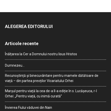
ALEGEREA EDITORULUI
Articole recente
Înălțarea la Cer a Domnului nostru Iisus Hristos
Dumnezeu…
Recunoștință și binecuvântare pentru mamele dătătoare de
viață – din partea preoților Vicariatului Orhei
Marșul pentru viață la cea de-a II-a ediție în s. Lucășeuca, r-l
Orhei: „Pentru viață, cu inimă curată”
Învierea Fiului văduvei din Nain