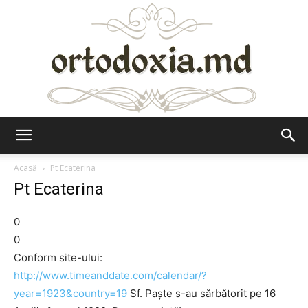
Ortodoxia.md
Acasă
Pt Ecaterina
Pt Ecaterina
0
0
Conform site-ului:
http://www.timeanddate.com/calendar/?
year=1923&country=19
Sf. Paște s-au sărbătorit pe 16