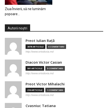
Ziua Învierii, să ne luminăm
popoare…
Autorii noștri
Preot Iulian Raţă
3878 ARTICOLE
6 COMENTARII
http://www.ortodoxia.md
Diacon Victor Casian
581 ARTICOLE
5 COMENTARII
http://www.ortodoxia.md
Preot Victor Mihalachi
210 ARTICOLE
1 COMENTARII
http://www.ortodoxia.md
Cvasniuc Tatiana