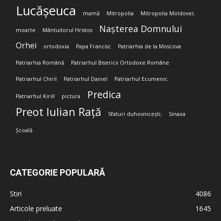
Lucășeuca
mamă
Mitropolia
Mitropolia Moldovei;
Nașterea Domnului
moarte
Mântuitorul Hristos
Orhei
ortodoxia
Papa Francisc
Patriarhia de la Moscova
Patriarhia Română
Patriarhul Bisericii Ortodoxe Române
Patriarhul Chiril
Patriarhul Daniel
Patriarhul Ecumenic
Predica
Patriarhul Kirill
pictura
Preot Iulian Rață
Sfaturi duhovnicești;
Sinaxa
Școală
CATEGORIE POPULARĂ
Stiri
4086
Articole preluate
1645