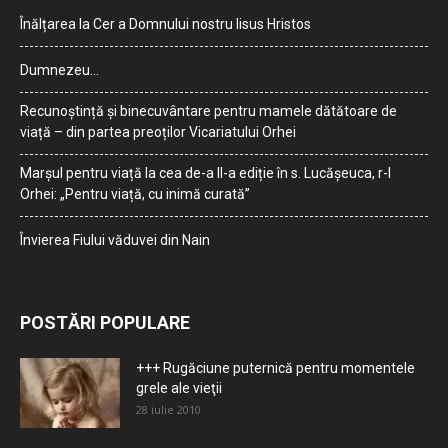
Înălțarea la Cer a Domnului nostru Iisus Hristos
Dumnezeu…
Recunoștință și binecuvântare pentru mamele dătătoare de
viață – din partea preoților Vicariatului Orhei
Marșul pentru viață la cea de-a II-a ediție în s. Lucășeuca, r-l
Orhei: „Pentru viață, cu inimă curată”
Învierea Fiului văduvei din Nain
POSTĂRI POPULARE
+++ Rugăciune puternică pentru momentele
grele ale vieţii
28 iulie 2010