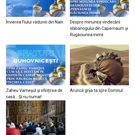
Învierea Fiului văduvei din Nain
Despre minunea vindecării
slăbănogului din Capernaum și
Rugăciunea inimii
Zaheu Vameșul și sfințirea de
Aruncă grija ta spre Domnul…
casă… Și nu numai!