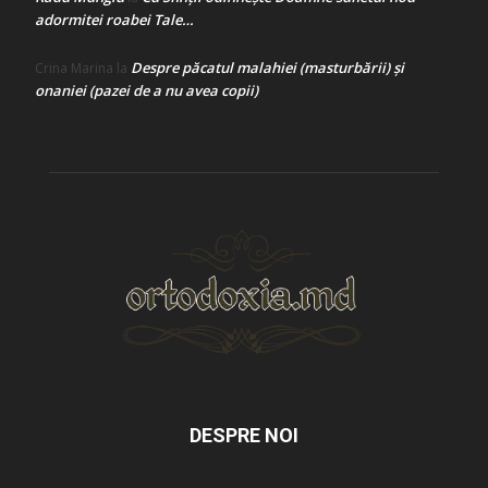
adormitei roabei Tale…
Despre păcatul malahiei (masturbării) şi
Crina Marina
la
onaniei (pazei de a nu avea copii)
DESPRE NOI