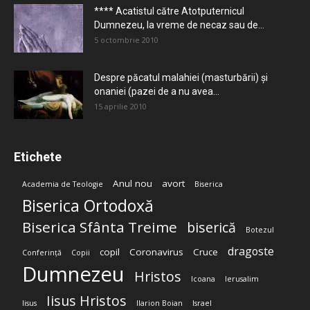
**** Acatistul către Atotputernicul
Dumnezeu, la vreme de necaz sau de...
5 octombrie 2010
Despre păcatul malahiei (masturbării) şi
onaniei (pazei de a nu avea...
15 aprilie 2010
Etichete
Anul nou
avort
Academia de Teologie
Biserica
Biserica Ortodoxă
Biserica Sfânta Treime
biserică
Botezul
dragoste
copil
Coronavirus
Cruce
Conferință
Copii
Dumnezeu
Hristos
Icoana
Ierusalim
Iisus Hristos
Iisus
Ilarion Boian
Israel