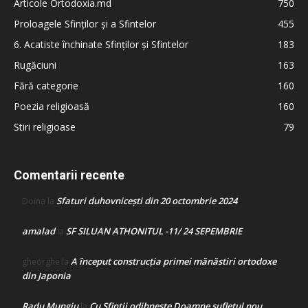
Articole Ortodoxia.md
750
Proloagele Sfinților și a Sfintelor
455
6. Acatiste închinate Sfinților și Sfintelor
183
Rugăciuni
163
Fără categorie
160
Poezia religioasă
160
Stiri religioase
79
Comentarii recente
Sfaturi duhovnicești din 20 octombrie 2024
Doina
la
amalad
SF SILUAN ATHONITUL -11/ 24 SEPEMBRIE
la
A început construcţia primei mănăstiri ortodoxe
gheorghe
la
din Japonia
Radu Mungiu
Cu Sfinții odihnește Doamne sufletul nou
la