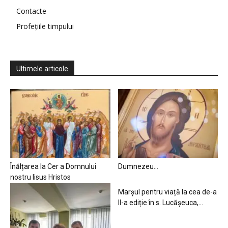
Contacte
Profețiile timpului
Ultimele articole
Înălțarea la Cer a Domnului
Dumnezeu…
nostru Iisus Hristos
Marșul pentru viață la cea de-a
II-a ediție în s. Lucășeuca,...