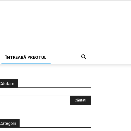
ÎNTREABĂ PREOTUL
Căutare
Categorii