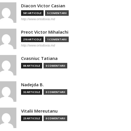
Diacon Victor Casian
581 ARTICOLE
5 COMENTARII
http://www.ortodoxia.md
Preot Victor Mihalachi
210 ARTICOLE
1 COMENTARII
http://www.ortodoxia.md
Cvasniuc Tatiana
88 ARTICOLE
0 COMENTARII
Nadejda B.
32 ARTICOLE
0 COMENTARII
Vitalii Mereutanu
23 ARTICOLE
0 COMENTARII