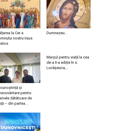
ălțarea la Cer a
Dumnezeu…
mnului nostru Iisus
istos
Marșul pentru viață la cea
de-a II-a ediție în s.
Lucășeuca,...
cunoștință și
necuvântare pentru
mele dătătoare de
ață – din partea...