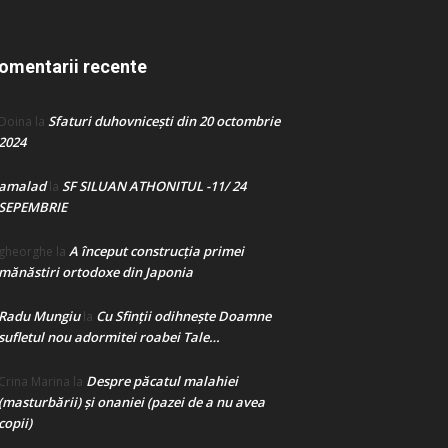
omentarii recente
Sfaturi duhovnicești din 20 octombrie
Doina
la
2024
amalad
SF SILUAN ATHONITUL -11/ 24
la
SEPEMBRIE
A început construcţia primei
gheorghe
la
mănăstiri ortodoxe din Japonia
Radu Mungiu
Cu Sfinții odihnește Doamne
la
sufletul nou adormitei roabei Tale…
Despre păcatul malahiei
Crina Marina
la
(masturbării) şi onaniei (pazei de a nu avea
copii)