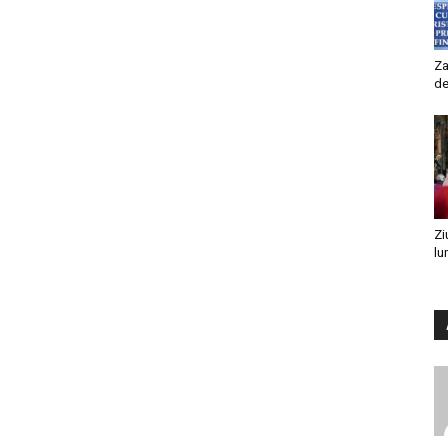
Za
de
Zi
lu