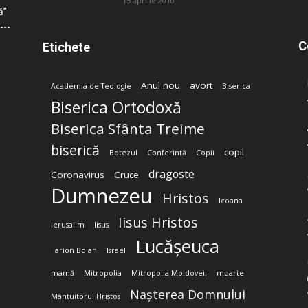
15 aprilie 2010
ă”
C
Etichete
Anul nou
avort
Academia de Teologie
Biserica
Biserica Ortodoxă
Biserica Sfânta Treime
biserică
copil
Botezul
Conferință
Copii
dragoste
Coronavirus
Cruce
Dumnezeu
Hristos
Icoana
Iisus Hristos
Ierusalim
Iisus
Lucășeuca
Ilarion Boian
Israel
mamă
Mitropolia
Mitropolia Moldovei;
moarte
Nașterea Domnului
Mântuitorul Hristos