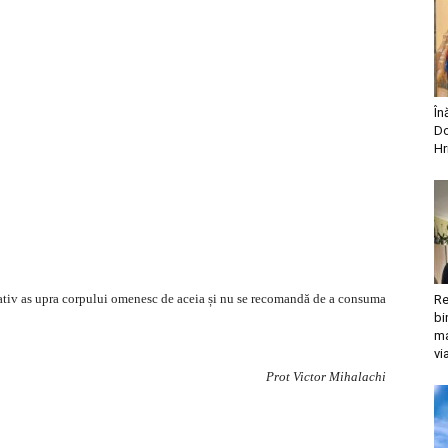
În
Do
Hr
egativ as upra corpului omenesc de aceia și nu se recomandă de a consuma
Re
bi
ma
vi
Prot Victor Mihalachi