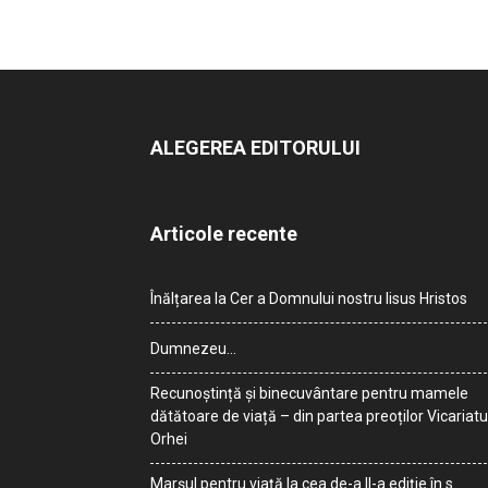
ALEGEREA EDITORULUI
Articole recente
Înălțarea la Cer a Domnului nostru Iisus Hristos
Dumnezeu…
Recunoștință și binecuvântare pentru mamele
dătătoare de viață – din partea preoților Vicariatu
Orhei
Marșul pentru viață la cea de-a II-a ediție în s.