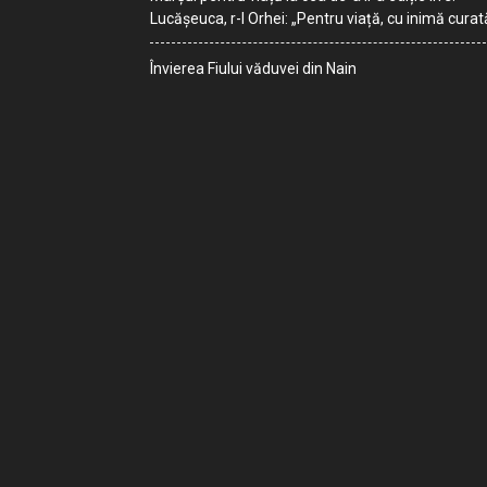
Lucășeuca, r-l Orhei: „Pentru viață, cu inimă curat
Învierea Fiului văduvei din Nain