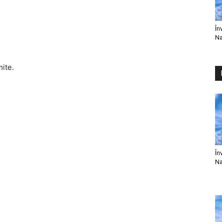
În
Na
mite.
În
Na