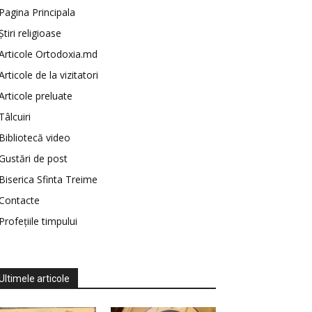
Pagina Principala
Știri religioase
Articole Ortodoxia.md
Articole de la vizitatori
Articole preluate
Tâlcuiri
Bibliotecă video
Gustări de post
Biserica Sfinta Treime
Contacte
Profețiile timpului
Ultimele articole