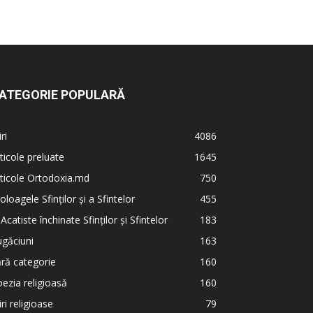
ATEGORIE POPULARĂ
iri
4086
ticole preluate
1645
ticole Ortodoxia.md
750
oloagele Sfinților și a Sfintelor
455
 Acatiste închinate Sfinților și Sfintelor
183
găciuni
163
ră categorie
160
ezia religioasă
160
iri religioase
79