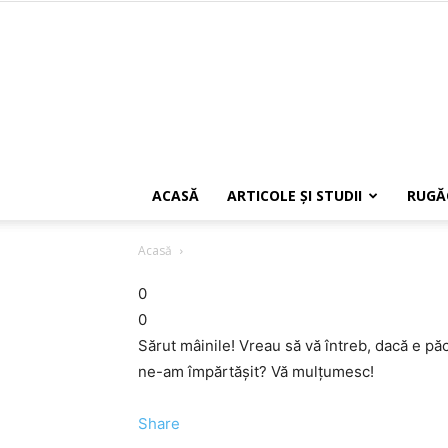
ACASĂ
ARTICOLE ŞI STUDII
RUGĂ
Acasă
0
0
Sărut mâinile! Vreau să vă întreb, dacă e păc
ne-am împărtăşit? Vă mulţumesc!
Share