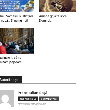
heu Vameșul și sfințirea
Aruncă grija ta spre
 casă… Și nu numai!
Domnul…
ua Învierii, să ne
minăm popoare…
Autorii noștri
Preot Iulian Raţă
3878 ARTICOLE
6 COMENTARII
http://www.ortodoxia.md