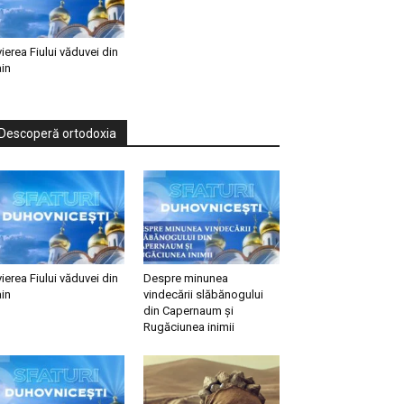
vierea Fiului văduvei din
in
Descoperă ortodoxia
vierea Fiului văduvei din
Despre minunea
in
vindecării slăbănogului
din Capernaum și
Rugăciunea inimii