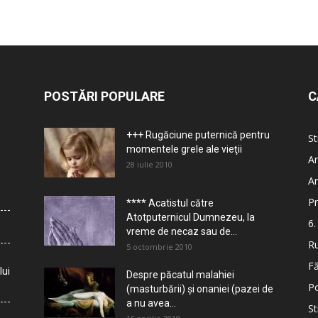
POSTĂRI POPULARE
C
+++ Rugăciune puternică pentru
St
momentele grele ale vieţii
Ar
28 iulie 2010
Ar
Pr
**** Acatistul către
Atotputernicul Dumnezeu, la
6.
vreme de necaz sau de...
Ru
5 octombrie 2010
Fă
lui
Despre păcatul malahiei
Po
(masturbării) şi onaniei (pazei de
a nu avea...
St