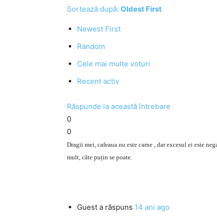
Sortează după:
Oldest First
Newest First
Random
Cele mai multe voturi
Recent activ
Răspunde la această întrebare
0
0
Dragii mei, cafeaua nu este carne , dar excesul ei este n
mult, câte puțin se poate.
Guest
a răspuns
14 ani ago