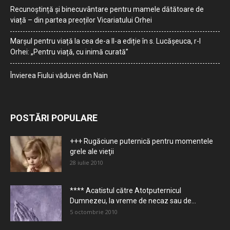
Recunoștință și binecuvântare pentru mamele dătătoare de
viață – din partea preoților Vicariatului Orhei
Marșul pentru viață la cea de-a II-a ediție în s. Lucășeuca, r-l
Orhei: „Pentru viață, cu inimă curată”
Învierea Fiului văduvei din Nain
POSTĂRI POPULARE
+++ Rugăciune puternică pentru momentele
grele ale vieţii
28 iulie 2010
**** Acatistul către Atotputernicul
Dumnezeu, la vreme de necaz sau de...
5 octombrie 2010