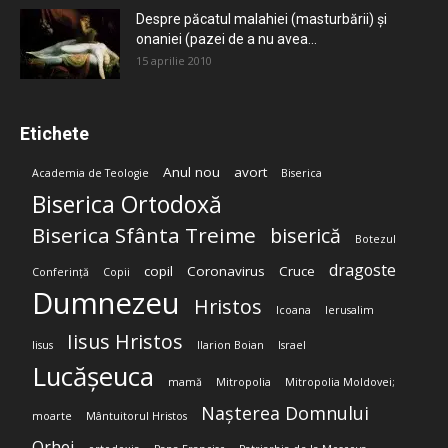
Despre păcatul malahiei (masturbării) şi
onaniei (pazei de a nu avea...
15 aprilie 2010
Etichete
Anul nou
avort
Academia de Teologie
Biserica
Biserica Ortodoxă
Biserica Sfânta Treime
biserică
Botezul
dragoste
copil
Coronavirus
Cruce
Conferință
Copii
Dumnezeu
Hristos
Icoana
Ierusalim
Iisus Hristos
Iisus
Ilarion Boian
Israel
Lucășeuca
mamă
Mitropolia
Mitropolia Moldovei;
Nașterea Domnului
moarte
Mântuitorul Hristos
Orhei