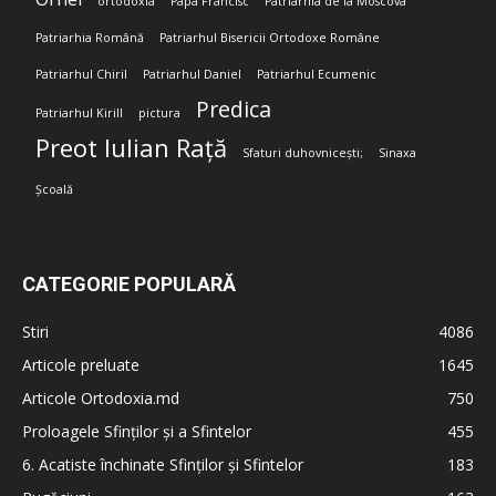
ortodoxia
Papa Francisc
Patriarhia de la Moscova
Patriarhia Română
Patriarhul Bisericii Ortodoxe Române
Patriarhul Chiril
Patriarhul Daniel
Patriarhul Ecumenic
Predica
Patriarhul Kirill
pictura
Preot Iulian Rață
Sfaturi duhovnicești;
Sinaxa
Școală
CATEGORIE POPULARĂ
Stiri
4086
Articole preluate
1645
Articole Ortodoxia.md
750
Proloagele Sfinților și a Sfintelor
455
6. Acatiste închinate Sfinților și Sfintelor
183