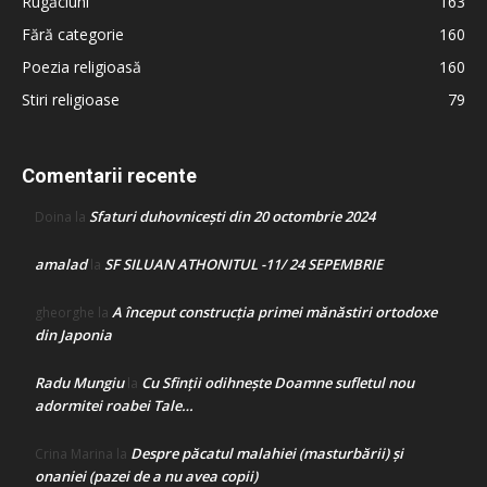
Rugăciuni
163
Fără categorie
160
Poezia religioasă
160
Stiri religioase
79
Comentarii recente
Sfaturi duhovnicești din 20 octombrie 2024
Doina
la
amalad
SF SILUAN ATHONITUL -11/ 24 SEPEMBRIE
la
A început construcţia primei mănăstiri ortodoxe
gheorghe
la
din Japonia
Radu Mungiu
Cu Sfinții odihnește Doamne sufletul nou
la
adormitei roabei Tale…
Despre păcatul malahiei (masturbării) şi
Crina Marina
la
onaniei (pazei de a nu avea copii)