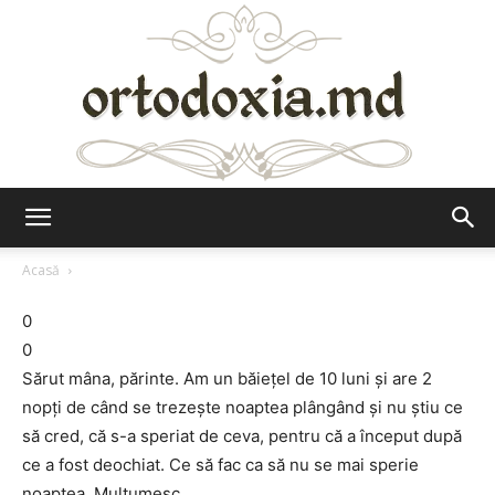
Ortodoxia.md
Acasă
0
0
Sărut mâna, părinte. Am un băieţel de 10 luni şi are 2
nopţi de când se trezeşte noaptea plângând şi nu ştiu ce
să cred, că s-a speriat de ceva, pentru că a început după
ce a fost deochiat. Ce să fac ca să nu se mai sperie
noaptea. Mulţumesc.