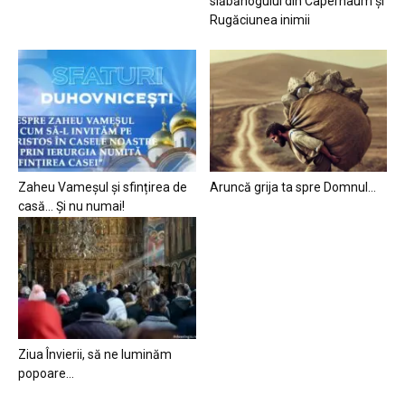
slăbănogului din Capernaum și
Rugăciunea inimii
Zaheu Vameșul și sfințirea de
Aruncă grija ta spre Domnul…
casă… Și nu numai!
Ziua Învierii, să ne luminăm
popoare…